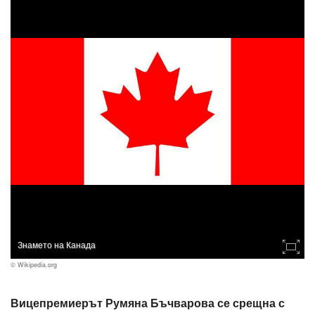
Знамето на Канада
© Wikipedia.org
Вицепремиерът Румяна Бъчварова се срещна с