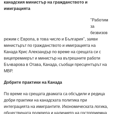
канадския министър на гражданството и
имиграцията
"Работим
за
безвизов
режим с Европа, в това число и България", заяви
министърът по гражданството и имиграцията на
Канада Крис Алекзандър по време на срещата си с
вицепремиерът и министър на вътрешните работи
Бъчварова в Отава, Канада, съобщи пресцентърът на
МВР.
Добрите практики на Канада
По време на срещата двамата са обсъдили и редица
добри практики на канадската политика при
интеграцията на имигрантите. Икономическата логика,
обществената подкрепа и наличието на гостоприемна