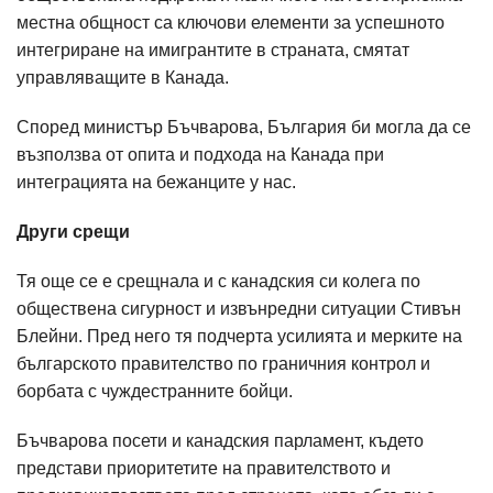
местна общност са ключови елементи за успешното
интегриране на имигрантите в страната, смятат
управляващите в Канада.
Според министър Бъчварова, България би могла да се
възползва от опита и подхода на Канада при
интеграцията на бежанците у нас.
Други срещи
Тя още се е срещнала и с канадския си колега по
обществена сигурност и извънредни ситуации Стивън
Блейни. Пред него тя подчерта усилията и мерките на
българското правителство по граничния контрол и
борбата с чуждестранните бойци.
Бъчварова посети и канадския парламент, където
представи приоритетите на правителството и