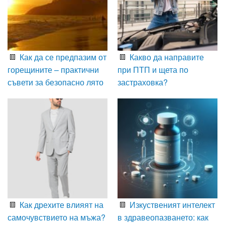
Как да се предпазим от
Какво да направите
горещините – практични
при ПТП и щета по
съвети за безопасно лято
застраховка?
Как дрехите влияят на
Изкуственият интелект
самочувствието на мъжа?
в здравеопазването: как