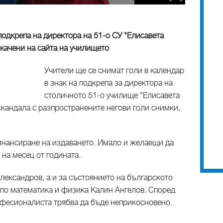
подкрепа на директора на 51-о СУ "Елисавета
 качени на сайта на училището
Учители ще се снимат голи в календар
в знак на подкрепа за директора на
столичното 51-о училище "Елисавета
скандала с разпространените негови голи снимки,
инансиране на издаването. Имало и желаещи да
 на месец от годината.
Александров, а и за състоянието на българското
 по математика и физика Калин Ангелов. Според
офесионалиста трябва да бъде неприкосновено.