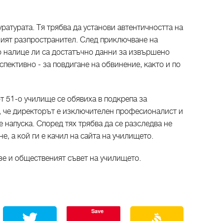
ратурата. Тя трябва да установи автентичността на
ният разпространител. След приключване на
 налице ли са достатъчно данни за извършено
спективно - за повдигане на обвинение, както и по
.
т 51-о училище се обявиха в подкрепа за
, че директорът е изключителен професионалист и
е напуска. Според тях трябва да се разследва не
е, а кой ги е качил на сайта на училището.
зе и общественият съвет на училището.
Save