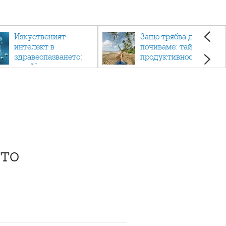
Изкуственият
Защо трябва да си
интелект в
почиваме: тайната на
здравеопазването:
продуктивността,
как AI променя
здравето и добрия
медицината
живот.
ото