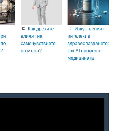
Как дрехите
Изкуственият
при
влияят на
интелект в
 по
самочувствието
здравеопазването:
а?
на мъжа?
как AI променя
медицината