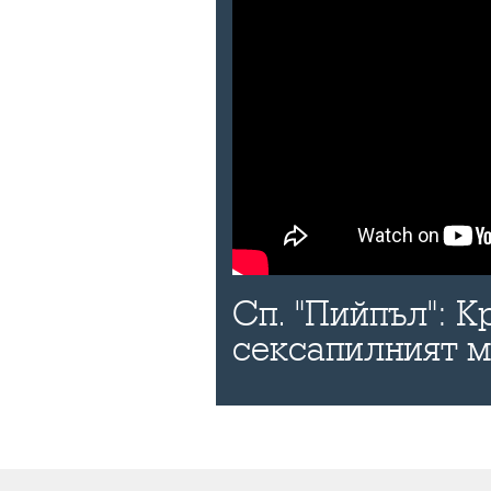
Сп. "Пийпъл": К
сексапилният 