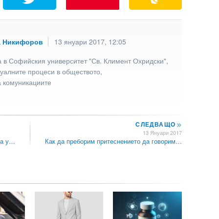
а Никифоров
13 януари 2017, 12:05
 в Софийския университет "Св. Климент Охридски",
туалните процеси в обществото,
а комуникациите
СЛЕДВАЩО
>>
13 Януари 2017
да у…
Как да преборим притеснението да говорим…