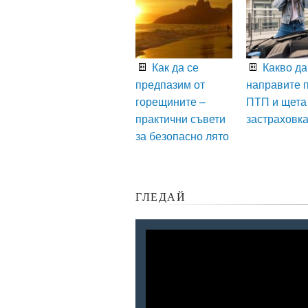
Как да се
Какво да
предпазим от
направите 
горещините –
ПТП и щета
практични съвети
застраховк
за безопасно лято
ГЛЕДАЙ