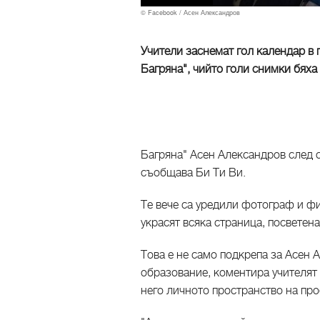
© Facebook / Асен Александров
Учители заснемат гол календар в 
Багряна", чийто голи снимки бяха
Багряна" Асен Александров след 
съобщава Би Ти Ви.
Те вече са уредили фотограф и ф
украсят всяка страница, посветена
Това е не само подкрепа за Асен 
образование, коментира учителят
него личното пространство на пр