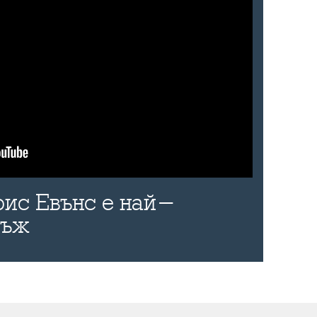
рис Евънс е най-
мъж