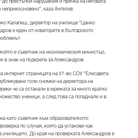
т до престъпни нарушения и пречка на неговата
о неприкосновено", каза Ангелов.
анко Калапиш, директор на училище "Цанко
дров е един от новаторите в българското
роблемът.
който е съветник на икономическия министър,
к в знак на подкрепа за Александров.
 на интернет страницата на 51-во СОУ "Елисавета
публикувани голи снимки на директора на
реки че са останали в мрежата за много кратко
ножество ученици, а след това са попаднали и в
ка като съветник към образователното
роверка по случая, която да установи как
а училището. До края на проверката Александров е