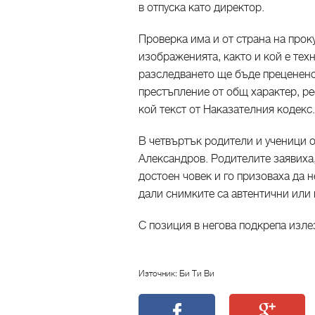
в отпуска като директор.
Проверка има и от страна на проку
изображенията, както и кой е тех
разследването ще бъде преценено
престъпление от общ характер, ре
кой текст от Наказателния кодекс
В четвъртък родители и ученици о
Александров. Родителите заявиха
достоен човек и го призоваха да н
дали снимките са автентични или н
С позиция в негова подкрепа изле
Източник: Би Ти Ви