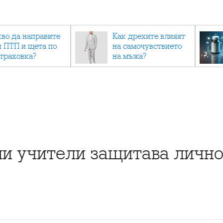
кво да направите
Как дрехите влияят
и ПТП и щета по
на самочувствието
страховка?
на мъжа?
ли учители защитава личн