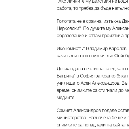
"Ако личните му действия не водя
работа, то трябва да бъде напълн
Голотата не е срамна, изтъкна Д
Церковски". По думите му Алексан
образование и оттам произтича п
Икономистът Владимир Каролев, 
качи свои голи снимки във Фейсбу
До скандала се стигна, след като
Багряна" в София за кратко бяха 
училището Асен Александров. Въп
време, снимките са стигнали до м
медиите.
Самият Александров подаде остав
министерство. Назначена беше и п
снимките са попаднали на сайта н