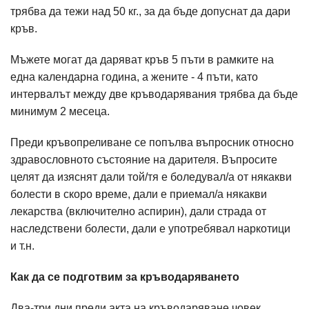
трябва да тежи над 50 кг., за да бъде допуснат да дари
кръв.
Мъжете могат да даряват кръв 5 пъти в рамките на
една календарна година, а жените - 4 пъти, като
интервалът между две кръводарявания трябва да бъде
минимум 2 месеца.
Преди кръвопреливане се попълва въпросник относно
здравословното състояние на дарителя. Въпросите
целят да изяснят дали той/тя е боледувал/а от някакви
болести в скоро време, дали е приемал/а някакви
лекарства (включително аспирин), дали страда от
наследствени болести, дали е употребявал наркотици
и т.н.
Как да се подготвим за кръводаряването
Два-три дни преди акта на кръводаряване човек