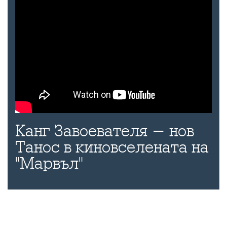
Канг Завоевателя - нов
Танос в киновселената на
"Марвъл"