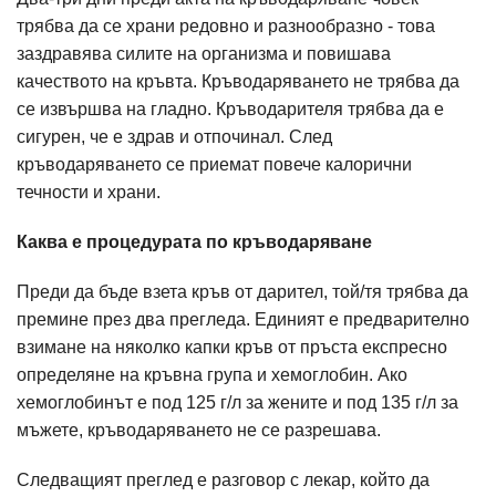
трябва да се храни редовно и разнообразно - това
заздравява силите на организма и повишава
качеството на кръвта. Кръводаряването не трябва да
се извършва на гладно. Кръводарителя трябва да е
сигурен, че е здрав и отпочинал. След
кръводаряването се приемат повече калорични
течности и храни.
Каква е процедурата по кръводаряване
Преди да бъде взета кръв от дарител, той/тя трябва да
премине през два прегледа. Единият е предварително
взимане на няколко капки кръв от пръста експресно
определяне на кръвна група и хемоглобин. Ако
хемоглобинът е под 125 г/л за жените и под 135 г/л за
мъжете, кръводаряването не се разрешава.
Следващият преглед е разговор с лекар, който да