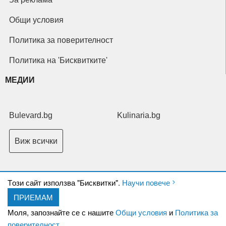
Общи условия
Политика за поверителност
Политика на 'Бисквитките'
МЕДИИ
Bulevard.bg
Kulinaria.bg
Виж всички
Tози сайт използва "Бисквитки".
Научи повече
ПРИЕМАМ
Copyright © 2026 Ксениум ООД. Всички права запазени.
Developed by
Моля, запознайте се с нашите
Общи условия
и
Политика за
XeniumCompany.com
поверителност