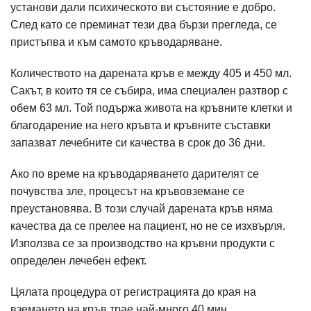
установи дали психическото ви състояние е добро.
След като се преминат тези два бързи прегледа, се
пристъпва и към самото кръводаряване.
Количеството на дарената кръв е между 405 и 450 мл.
Сакът, в които тя се събира, има специален разтвор с
обем 63 мл. Той подържа живота на кръвните клетки и
благодарение на него кръвта и кръвните съставки
запазват лечебните си качества в срок до 36 дни.
Ако по време на кръводаряването дарителят се
почувства зле, процесът на кръвовземане се
преустановява. В този случай дарената кръв няма
качества да се прелее на пациент, но не се изхвърля.
Използва се за производство на кръвни продукти с
определен лечебен ефект.
Цялата процедура от регистрацията до края на
вземането на кръв трае най-много 40 мин.