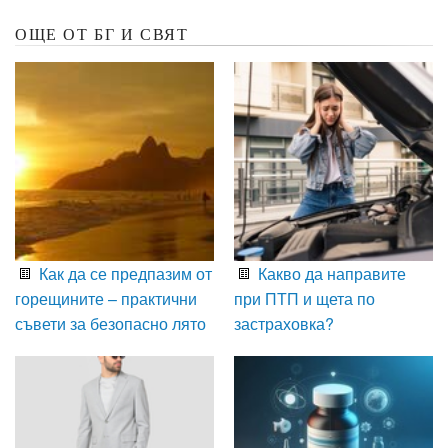
ОЩЕ ОТ БГ И СВЯТ
Как да се предпазим от
Какво да направите
горещините – практични
при ПТП и щета по
съвети за безопасно лято
застраховка?