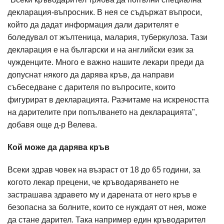
декларация-въпросник. В нея се съдържат въпроси,
който да дадат информация дали дарителят е
боледувал от жълтеница, малария, туберкулоза. Тази
декларация е на български и на английски език за
чужденците. Много е важно нашите лекари преди да
допуснат някого да дарява кръв, да направи
събеседване с дарителя по въпросите, които
фигурират в декларацията. Разчитаме на искреността
на дарителите при попълването на декларацията",
добавя още д-р Велева.
Кой може да дарява кръв
Всеки здрав човек на възраст от 18 до 65 години, за
когото лекар прецени, че кръводаряването не
застрашава здравето му и дарената от него кръв е
безопасна за болните, които се нуждаят от нея, може
да стане дарител. Така например един кръводарител