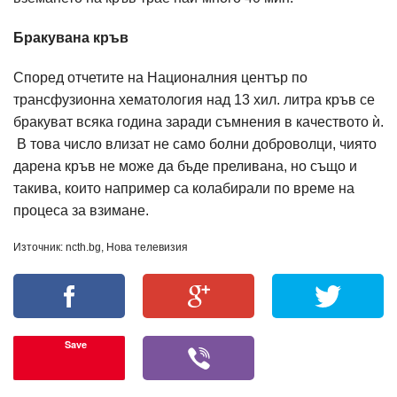
Бракувана кръв
Според отчетите на Националния център по
трансфузионна хематология над 13 хил. литра кръв се
бракуват всяка година заради съмнения в качеството ѝ.
В това число влизат не само болни доброволци, чиято
дарена кръв не може да бъде преливана, но също и
такива, които например са колабирали по време на
процеса за взимане.
Източник: ncth.bg, Нова телевизия
Save