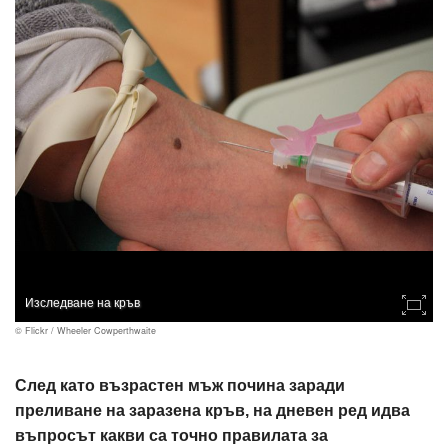
Изследване на кръв
© Flickr / Wheeler Cowperthwaite
След като възрастен мъж почина заради
преливане на заразена кръв, на дневен ред идва
въпросът какви са точно правилата за