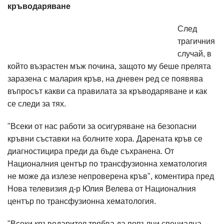
кръводаряване
След
трагичния
случай, в
който възрастен мъж почина, защото му беше прелята
заразена с малария кръв, на дневен ред се появява
въпросът какви са правилата за кръводаряване и как
се следи за тях.
"Всеки от нас работи за осигуряване на безопасни
кръвни съставки на болните хора. Дарената кръв се
диагностицира преди да бъде съхранена. От
Националния център по трансфузионна хематология
не може да излезе непроверена кръв", коментира пред
Нова телевизия д-р Юлия Велева от Националния
център по трансфузионна хематология.
"Всеки кръводарител трябва да попълни специална