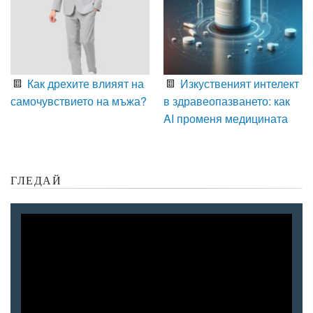
Как дрехите влияят на
Изкуственият интелект
самочувствието на мъжа?
в здравеопазването: как
AI променя медицината
ГЛЕДАЙ