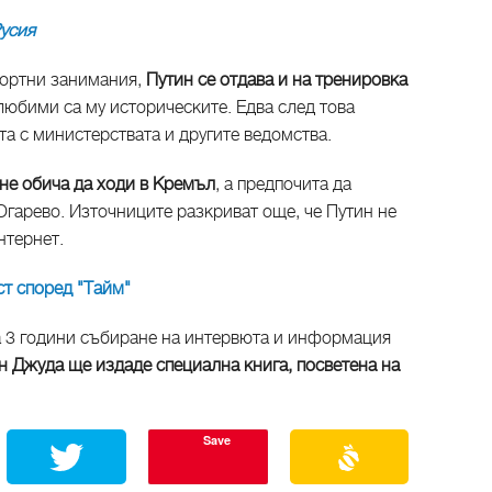
усия
портни занимания,
Путин се отдава и на тренировка
 любими са му историческите. Едва след това
та с министерствата и другите ведомства.
не обича да ходи в Кремъл
, а предпочита да
Огарево. Източниците разкриват още, че Путин не
нтернет.
т според "Тайм"
а 3 години събиране на интервюта и информация
н Джуда ще издаде специална книга, посветена на
Save