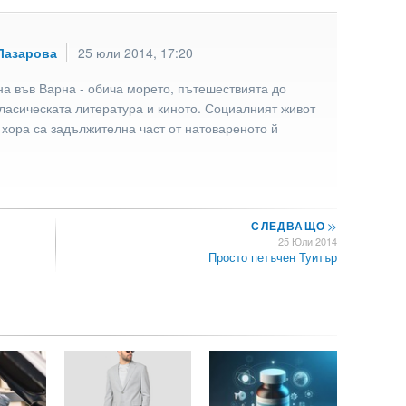
Лазарова
25 юли 2014, 17:20
а във Варна - обича морето, пътешествията до
ласическата литература и киното. Социалният живот
 хора са задължителна част от натовареното й
СЛЕДВАЩО
>>
25 Юли 2014
Просто петъчен Туитър