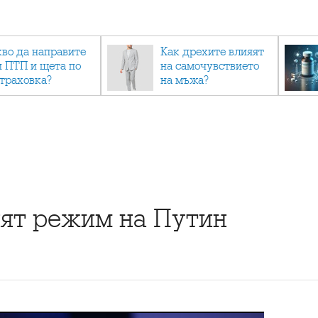
кво да направите
Как дрехите влияят
и ПТП и щета по
на самочувствието
страховка?
на мъжа?
ият режим на Путин