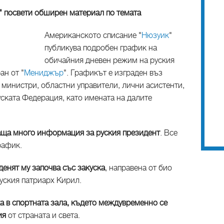
 посвети обширен материал по темата
Американското списание "
Нюзуик
"
публикува подробен график на
обичайния дневен режим на руския
ан от "
Мениджър
". Графикът е изграден въз
 министри, областни управители, лични асистенти,
ската Федерация, като имената на далите
аща много информация за руския президент
. Все
рафик.
денят му започва със закуска
, направена от био
уския патриарх Кирил.
а в спортната зала, където междувременно се
ия
от страната и света.