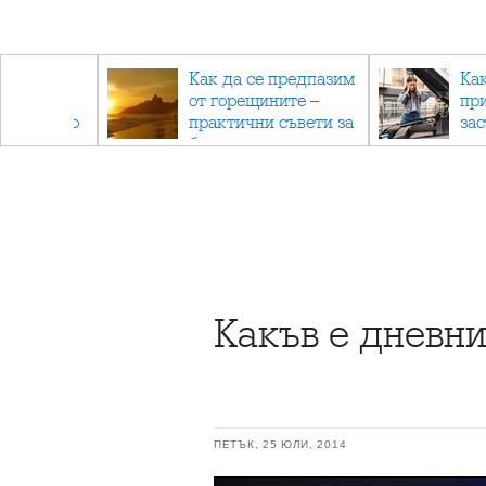
рез
Как да се предпазим
Ка
 - с
от горещините –
пр
ри отново
практични съвети за
за
та
безопасно лято
Какъв е дневн
ПЕТЪК, 25 ЮЛИ, 2014