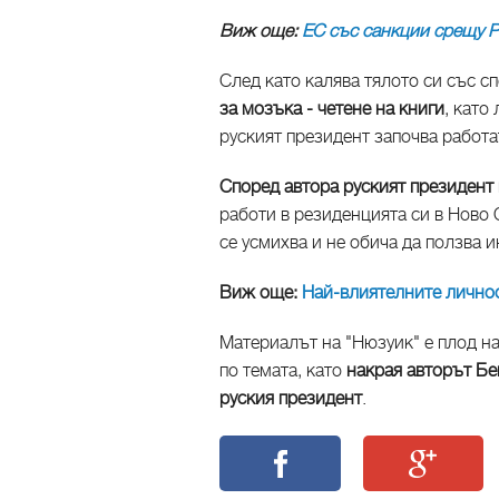
Виж още:
ЕС със санкции срещу Р
След като калява тялото си със с
за мозъка - четене на книги
, като
руският президент започва работа
Според автора руският президент 
работи в резиденцията си в Ново 
се усмихва и не обича да ползва и
Виж още:
Най-влиятелните личнос
Материалът на "Нюзуик" е плод н
по темата, като
накрая авторът Бе
руския президент
.