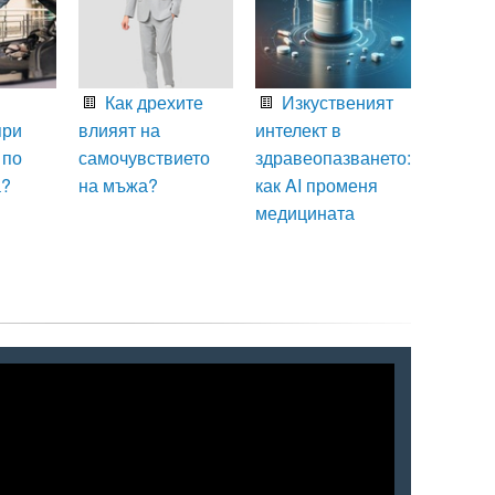
Как дрехите
Изкуственият
при
влияят на
интелект в
 по
самочувствието
здравеопазването:
а?
на мъжа?
как AI променя
медицината