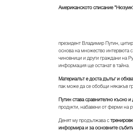
Американското списание "Нюзуик"
президент Владимир Путин, цитир
основа на множество интервюта с
чиновници и други граждани на Ру
информация ще останат в тайна.
Материалът е доста дълъг и обхв
пак може да се обобщи някакъв г
Путин става сравнително късно и 
продукти, набавени от ферми на р
Денят му продължава с
тренировк
информира и за основните събит