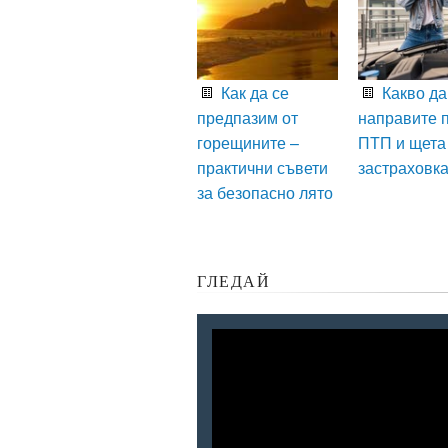
Как да се
Какво да
предпазим от
направите 
горещините –
ПТП и щета
практични съвети
застраховк
за безопасно лято
ГЛЕДАЙ