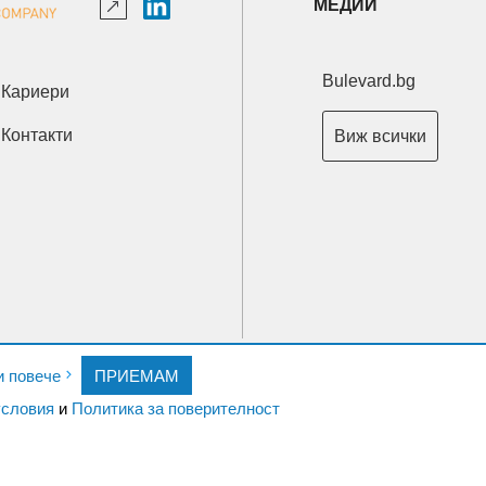
МЕДИИ
Bulevard.bg
Кариери
Контакти
Виж всички
Copyright © 2026 Ксениум ООД. Всички права запазени.
и повече
ПРИЕМАМ
Developed by
XeniumCompany.com
словия
и
Политика за поверителност