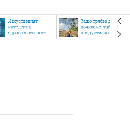
Изкуственият
Защо трябва да си
интелект в
почиваме: тайната на
здравеопазването:
продуктивността,
как AI променя
здравето и добрия
медицината
живот.