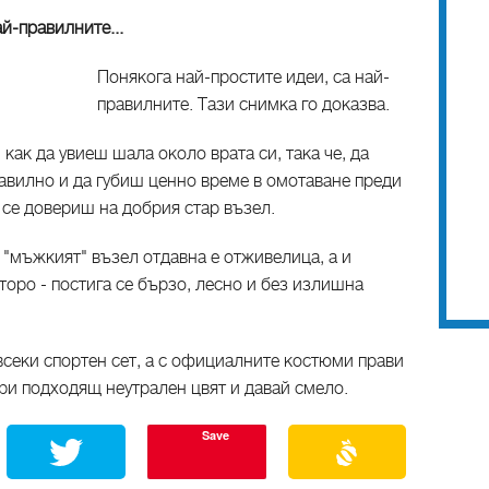
й-правилните...
Понякога най-простите идеи, са най-
правилните. Тази снимка го доказва.
как да увиеш шала около врата си, така че, да
авилно и да губиш ценно време в омотаване преди
 се довериш на добрия стар възел.
 "мъжкият" възел отдавна е отживелица, а и
торо - постига се бързо, лесно и без излишна
секи спортен сет, а с официалните костюми прави
ери подходящ неутрален цвят и давай смело.
Save