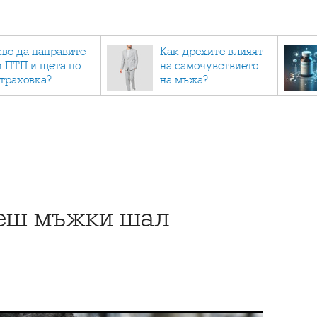
кво да направите
Как дрехите влияят
и ПТП и щета по
на самочувствието
страховка?
на мъжа?
жеш мъжки шал