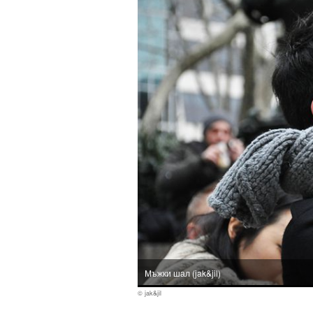
Мъжки шал (jak&jil)
© jak&jil