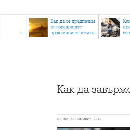
рез
Как да се предпазим
Ка
 - с
от горещините –
пр
ри отново
практични съвети за
за
та
безопасно лято
Как да завър
СРЯДА, 30 НОЕМВРИ, 2011