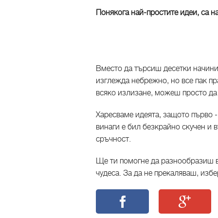
Понякога най-простите идеи, са на
Вместо да търсиш десетки начини 
изглежда небрежно, но все пак пр
всяко излизане, можеш просто да
Харесваме идеята, защото първо -
винаги е бил безкрайно скучен и в
сръчност.
Ще ти помогне да разнообразиш в
чудеса. За да не прекаляваш, изб