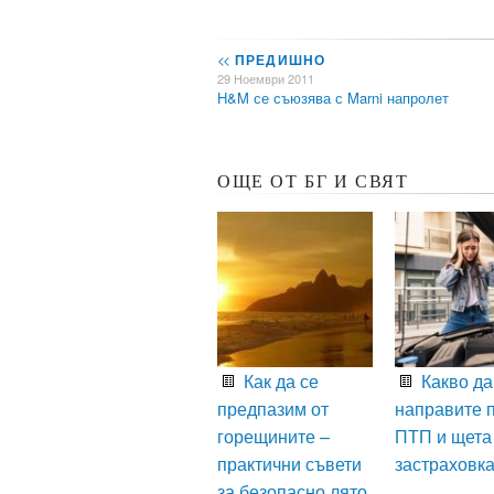
<<
ПРЕДИШНО
29 Ноември 2011
H&M се съюзява с Marni напролет
ОЩЕ ОТ БГ И СВЯТ
Как да се
Какво да
предпазим от
направите 
горещините –
ПТП и щета
практични съвети
застраховк
за безопасно лято