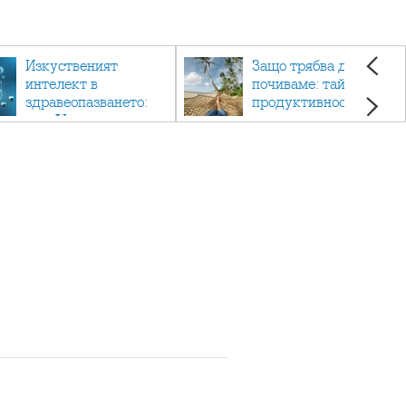
Изкуственият
Защо трябва да си
интелект в
почиваме: тайната на
здравеопазването:
продуктивността,
как AI променя
здравето и добрия
медицината
живот.