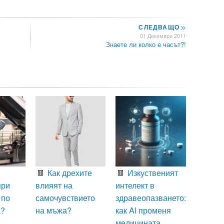
СЛЕДВАЩО
>>
01 Декември 2011
Знаете ли колко е часът?!
Как дрехите
Изкуственият
при
влияят на
интелект в
 по
самочувствието
здравеопазването:
а?
на мъжа?
как AI променя
медицината