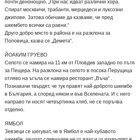
почти денонощно. „При нас идват различни хора.
Спират москвичи, трабанти, мерцедеси и луксозни
джипове. Затова обичаме да казваме, че пред
шкембето всички са равни.“
Друго добро място в района е на разклона за
Поповица, казва се „Демета“.
ЙОАКИМ ГРУЕВО
Селото се намира на 11 км от Пловдив западно по пътя
за Пещера. На разклона на селото в посока Перущица
отляво на ъгъла се намира ресторант „Въча“ .
Познавачи твърдят, че тук правят най-доброто шкембе
в България, а според някои и във Вселената. И с него
направо ти носят четвъртинка хляб, не се поръчва
отделно.
ЯМБОЛ
Зевзеци се шегуват, че в Ямбол е най-хубавото
шкембе, защото сливналии не го ядат и го изхвърлят в