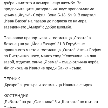
добре измитото и немиришещо шкембе. За
предпочитащите „натуралния“ вкус препоръчваме
кръчма „Жули“ - София, Зона Б-18, бл. 9. В квартал
„Иван Вазов“ на пазара до подлеза се намира
заведението „Амира“ с добро шкембе.
Познавачи препоръчват и гостилница „Лозата“ в
Лозенец на ул. „Йоан Екзарх“ 21.В Горубляне
правилното място е гостилница „Окото“. Извън София
по Бистришко шосе, малко след Железница, на ляв
завой, отдясно, ханче „Ярема“ – също отлична чорба.
Жп спирка на Иваняне преди Банкя - също.
ПЕРНИК
„Кракра“ в центъра и гостилница Начална спирка.
КЮСТЕНДИЛ
„Рибката“ на ул. „Сливница“ 5 и „Шатрата“ по пътя от
София.