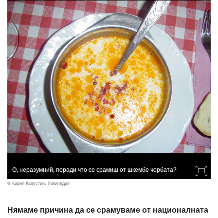
О, неразумний, поради что се срамиш от шкембе чорбата?
© Кирил Капустин, Уикипедия
Нямаме причина да се срамуваме от националната