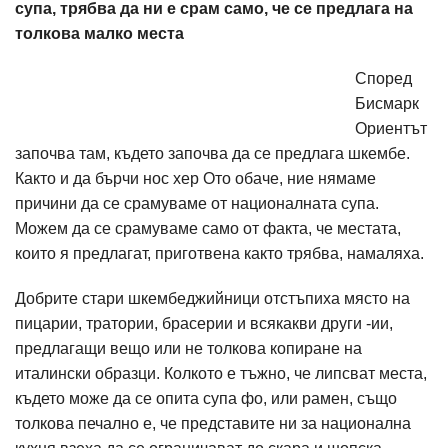
супа, трябва да ни е срам само, че се предлага на
толкова малко места
Според
Бисмарк
Ориентът
започва там, където започва да се предлага шкембе.
Както и да бърчи нос хер Ото обаче, ние нямаме
причини да се срамуваме от националната супа.
Можем да се срамуваме само от факта, че местата,
които я предлагат, приготвена както трябва, намаляха.
Добрите стари шкембеджийници отстъпиха място на
пицарии, тратории, брасерии и всякакви други -ии,
предлагащи вещо или не толкова копиране на
италински образци. Колкото е тъжно, че липсват места,
където може да се опита супа фо, или рамен, също
толкова печално е, че представите ни за национална