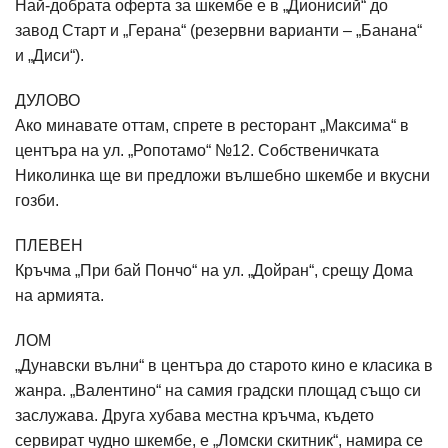
Най-добрата оферта за шкембе е в „Дионисий“ до
завод Старт и „Герана“ (резервни варианти – „Банана“
и „Диси“).
ДУЛОВО
Ако минавате оттам, спрете в ресторант „Максима“ в
центъра на ул. „Ропотамо“ №12. Собственичката
Николинка ще ви предложи вълшебно шкембе и вкусни
гозби.
ПЛЕВЕН
Кръчма „При бай Пончо“ на ул. „Дойран“, срещу Дома
на армията.
ЛОМ
„Дунавски вълни“ в центъра до старото кино е класика в
жанра. „Валентино“ на самия градски площад също си
заслужава. Друга хубава местна кръчма, където
сервират чудно шкембе, е „Ломски скитник“, намира се