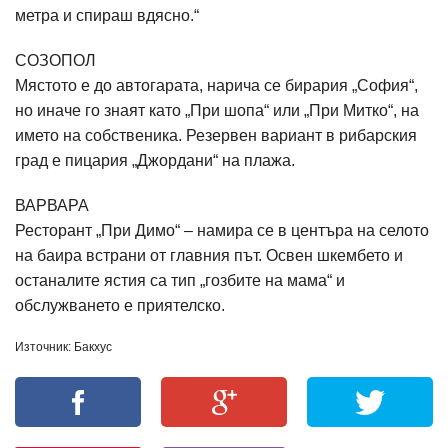
метра и спираш вдясно.“
СОЗОПОЛ
Мястото е до автогарата, нарича се бирария „София“,
но иначе го знаят като „При шопа“ или „При Митко“, на
името на собственика. Резервен вариант в рибарския
град е пицария „Джордани“ на плажа.
ВАРВАРА
Ресторант „При Димо“ – намира се в центъра на селото
на баира встрани от главния път. Освен шкембето и
останалите ястия са тип „гозбите на мама“ и
обслужването е приятелско.
Източник: Бакхус