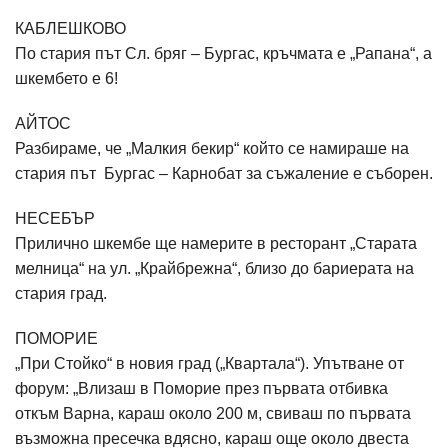
КАБЛЕШКОВО
По стария път Сл. бряг – Бургас, кръчмата е „Рапана“, а
шкембето е 6!
АЙТОС
Разбираме, че „Малкия бекир“ който се намираше на
стария път Бургас – Карнобат за съжаление е съборен.
НЕСЕБЪР
Прилично шкембе ще намерите в ресторант „Старата
мелница“ на ул. „Крайбрежна“, близо до бариерата на
стария град.
ПОМОРИЕ
„При Стойко“ в новия град („Квартала“). Упътване от
форум: „Влизаш в Поморие през първата отбивка
откъм Варна, караш около 200 м, свиваш по първата
възможна пресечка вдясно, караш още около двеста