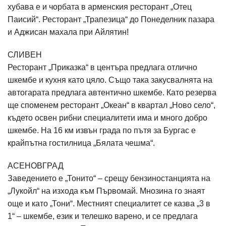
хубава е и чорбата в арменския ресторант „Отец
Паисий“. Ресторант „Трапезица“ до Понеделник пазара
и Аджисан махала при Айлятин!
СЛИВЕН
Ресторант „Приказка“ в центъра предлага отлично
шкембе и кухня като цяло. Също така закусвалнята на
автогарата предлага автентично шкембе. Като резерва
ще споменем ресторант „Океан“ в квартал „Ново село“,
където освен рибни специалитети има и много добро
шкембе. На 16 км извън града по пътя за Бургас е
крайпътна гостилница „Бялата чешма“.
АСЕНОВГРАД
Заведението е „Тонито“ – срещу бензиностанцията на
„Лукойл“ на изхода към Първомай. Мнозина го знаят
още и като „Тони“. Местният специалитет се казва „3 в
1“ – шкембе, език и телешко варено, и се предлага