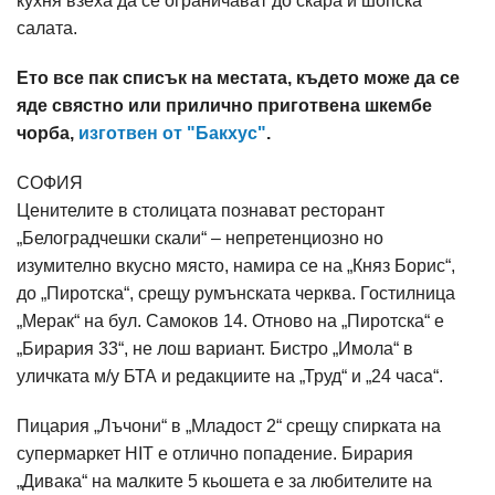
кухня взеха да се ограничават до скара и шопска
салата.
Ето все пак списък на местата, където може да се
яде свястно или прилично приготвена шкембе
чорба,
изготвен от "Бакхус"
.
СОФИЯ
Ценителите в столицата познават ресторант
„Белоградчешки скали“ – непретенциозно но
изумително вкусно място, намира се на „Княз Борис“,
до „Пиротска“, срещу румънската черква. Гостилница
„Мерак“ на бул. Самоков 14. Отново на „Пиротска“ е
„Бирария 33“, не лош вариант. Бистро „Имола“ в
уличката м/у БТА и редакциите на „Труд“ и „24 часа“.
Пицария „Лъчони“ в „Младост 2“ срещу спирката на
супермаркет HIT е отлично попадение. Бирария
„Дивака“ на малките 5 кьошета е за любителите на