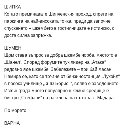
ШИПКА
Когато преминавате Шипченския проход, спрете на
паркинга на най-високата точка, преди да започне
спускането – шкембето в гостилницата е истинско, с
доста силна запръжка.
ШУМЕН
Щом става въпрос за добра шкембе чорба, мястото е
„Шанел“. Според форумите тук лидер на „Атака“
редовно яде шкембе. Забележете – при бай Хасан!
Намира се, като се тръгне от бензиностанция „Лукойл“
в посока училище „Княз Борис I“, вляво е заведението.
Извън града много популярно шкембе средище е
бистро „Стефани“ на разклона на пътя за с. Мадара.
По морето
ВАРНА