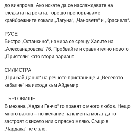
до винпрома. Ако искате да се наслаждавате на
гледката на реката, горещо препоръчваме
крайбрежните локали „Лагуна“, „Чановете“ и „Красиела“.
РУСЕ
Бистро „Останкино“, намира се срещу Халите на
„Александровска“ 76. Пробвайте и сравнително новото
„Приятели“ като втори вариант.
СИЛИСТРА
„При бай Данчо“ на речното пристанище и „Веселото
кебапче“ на изхода към Айдемир.
ТЪРГОВИЩЕ
В механа „Хаджи Генчо“ го правят с много любов. Нещо
много важно – по желание на клиента могат да го
застроят с кисело или с прясно мляко. Също в
„Чардака“ не е зле.