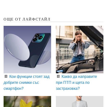
ОЩЕ ОТ ЛАЙФСТАЙЛ
Кои функции стоят зад
Какво да направите
добрите снимки със
при ПТП и щета по
смартфон?
застраховка?