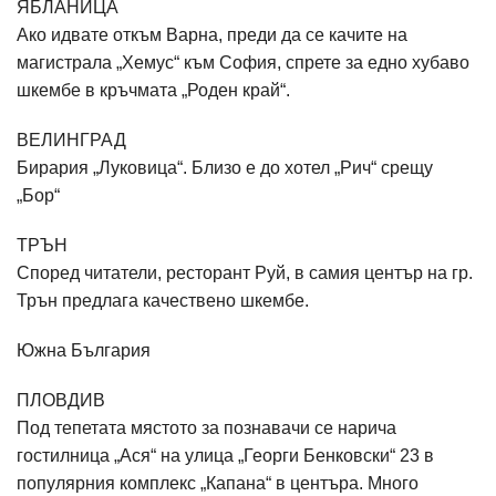
ЯБЛАНИЦА
Ако идвате откъм Варна, преди да се качите на
магистрала „Хемус“ към София, спрете за едно хубаво
шкембе в кръчмата „Роден край“.
ВЕЛИНГРАД
Бирария „Луковица“. Близо е до хотел „Рич“ срещу
„Бор“
ТРЪН
Според читатели, ресторант Руй, в самия център на гр.
Трън предлага качествено шкембе.
Южна България
ПЛОВДИВ
Под тепетата мястото за познавачи се нарича
гостилница „Ася“ на улица „Георги Бенковски“ 23 в
популярния комплекс „Капана“ в центъра. Много