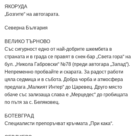
ЯКОРУДА
„Бозгите“ на автогарата.
Северна България
ВЕЛИКО ТЪРНОВО
Със сигурност едно от най-добрите шкембета в
страната и в града се правят в снек-бар „Света гора“ на
бул. „Никола Габровски“ №78 (преди автогара „Запад“).
Непременно пробвайте и скарата. За радост работи
цяла седмица и в събота. Добра чорба и атмосфера
предлага „Малкият Интер“ до Царевец. Друго място
обаче със зализаща слава е „Мерцедес“ до гробищата
по пътя за с. Беляковец.
БОТЕВГРАД
Специалисти препоръчват кръчмата „При кака“.