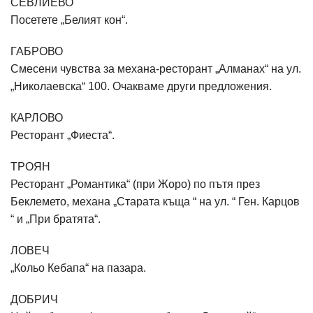
СЕВЛИЕВО
Посетете „Белият кон“.
ГАБРОВО
Смесени чувства за механа-ресторант „Алманах“ на ул.
„Николаевска“ 100. Очакваме други предложения.
КАРЛОВО
Ресторант „Фиеста“.
ТРОЯН
Ресторант „Романтика“ (при Жоро) по пътя през
Беклемето, механа „Старата къща “ на ул. “ Ген. Карцов
“ и „При братята“.
ЛОВЕЧ
„Кольо Кебапа“ на пазара.
ДОБРИЧ