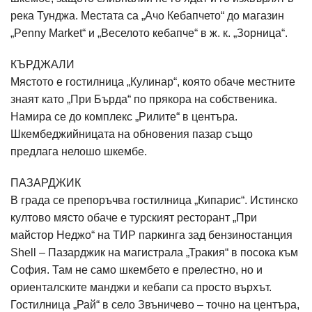
река Тунджа. Местата са „Ачо Кебапчето“ до магазин
„Penny Market“ и „Веселото кебапче“ в ж. к. „Зорница“.
КЪРДЖАЛИ
Мястото е гостилница „Кулинар“, която обаче местните
знаят като „При Бърда“ по прякора на собственика.
Намира се до комплекс „Рилите“ в центъра.
Шкембеджийницата на обновения пазар също
предлага нелошо шкембе.
ПАЗАРДЖИК
В града се препоръчва гостилница „Кипарис“. Истинско
култово място обаче е турският ресторант „При
майстор Неджо“ на ТИР паркинга зад бензиностанция
Shell – Пазарджик на магистрала „Тракия“ в посока към
София. Там не само шкембето е прелестно, но и
ориенталските манджи и кебапи са просто върхът.
Гостилница „Рай“ в село Звъничево – точно на центъра,