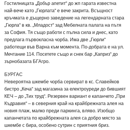
Гостилницата „Добър апетит“ до жп гарата известна
най-вече като „Гюрлата“ е вече закрита. Всъщност
кръчмата е дъщерно заведение на легендарната стара
„Гюрла“ в кв. „Младост“ зад Мебелната палата на пътя
за София. Тя също работи с пълна сила и днес, като
предлага първокласна чорба. Има две „Гюрли“
работещи във Варна към момента. По-добрата е на ул.
Мечтание 114. Посетете също и снек бар „Каприз“ до
зърнобазата БГАгро.
БУРГАС
Невероятна шкембе чорба сервират в кс. Славейков
бистро „Кеча“ зад магазина за електроуреди до бившият
КЕЧ – до „Тих труд“. Резервен вариант е капанчето „При
Къдравия“ – в северния край на крайбрежната алея на
новия плаж, малко преди паркинга, вляво. Изобщо
капанчетата по крайбрежната алея са добро място за
шкембе с бира, особено сутрин с приятния бриз.