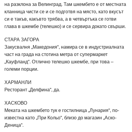
на разклона за Велинград. Там шкембето е от местната
кланница чисти се и се подготвя на място, като вкусът
си е такъв, какъвто трябва, а в четвъртъка се готви
глава в шкембе (телешко) и се сервира докато свърши.
СТАРА ЗАГОРА
Закусвалня „Македония“, намира се в индустриалната
част на града на стотина метра от супермаркет
„Кауфланд“. Отлично телешко шкембе, при това –
големи порции.
ХАРМАНЛИ
Ресторант „Делфина“, да.
ХАСКОВО
Меката на шкембето тук е гостилница „Лунария“, по-
известна като „При Кольо“, близо до магазин „Аско-
Деница“.