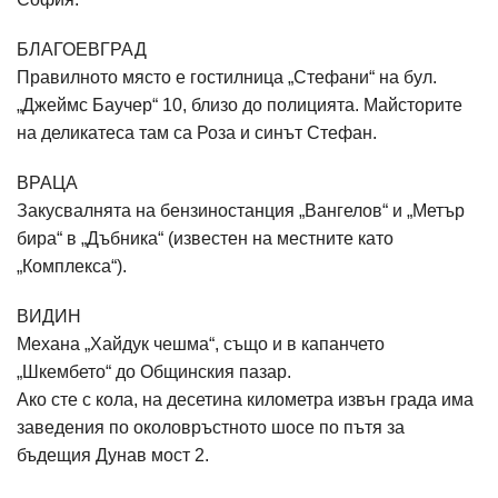
БЛАГОЕВГРАД
Правилното място е гостилница „Стефани“ на бул.
„Джеймс Баучер“ 10, близо до полицията. Майсторите
на деликатеса там са Роза и синът Стефан.
ВРАЦА
Закусвалнята на бензиностанция „Вангелов“ и „Метър
бира“ в „Дъбника“ (известен на местните като
„Комплекса“).
ВИДИН
Механа „Хайдук чешма“, също и в капанчето
„Шкембето“ до Общинския пазар.
Ако сте с кола, на десетина километра извън града има
заведения по околовръстното шосе по пътя за
бъдещия Дунав мост 2.