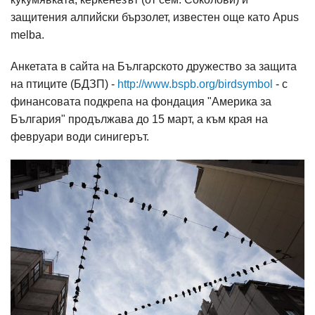
защитения алпийски бързолет, известен още като Apus
melba.
Анкетата в сайта на Българското дружество за защита
на птиците (БДЗП) -
http://www.bspb.org/birdsymbol
- с
финансовата подкрепа на фондация "Америка за
България" продължава до 15 март, а към края на
февруари води синигерът.