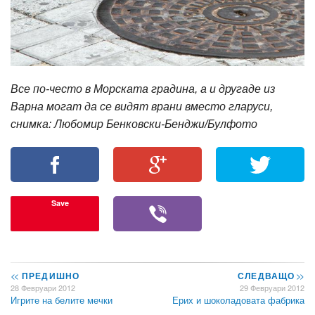
Все по-често в Морската градина, а и другаде из
Варна могат да се видят врани вместо гларуси,
снимка: Любомир Бенковски-Бенджи/Булфото
Save
<<
ПРЕДИШНО
СЛЕДВАЩО
>>
28 Февруари 2012
29 Февруари 2012
Игрите на белите мечки
Ерих и шоколадовата фабрика