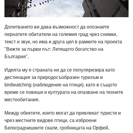
Допитването ви дава възможност да опознаете
пернатите обитатели на големия град чрез снимки,
текст и звук, но има и друга цел в рамките на проекта
"Вижте за първи път: Летящото богатство на
България".
Идеята му е страната ни да се популяризира като
дестинация за природосъобразен туризъм и
birdwatching (наблюдение на птици), като в същото
време се повиши и културата на опазване на техните
местообитания.
Между обектите, които могат да привлекат туристи и
чрез местните видове птици, са изброени
Белоградчишките скали, гробницата на Орфей,