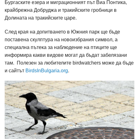
Бургаските езера и миграционният път Виа Понтика,
крайбрежна Добруджа и тракийските гробници в
Долината на тракийските царе.
След края на допитването в Южния парк ще бъде
поставена скулптура на новоизбрания символ, а
специална пътека за наблюдение на птиците ще
информира какви видове могат да бъдат забелязани
там. Полезен за любителите birdwatchers може да бъде
и сайтът
BirdsInBulgaria.org
.