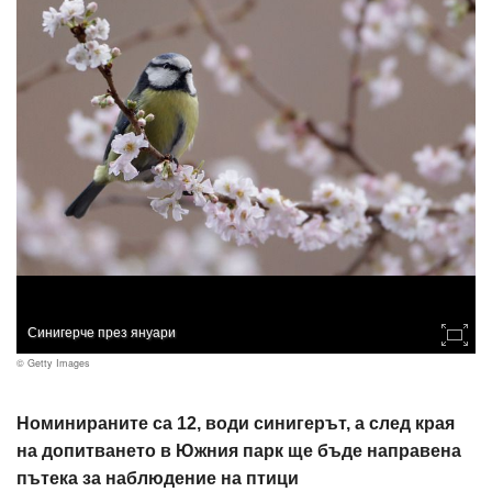
Синигерче през януари
© Getty Images
Номинираните са 12, води синигерът, а след края
на допитването в Южния парк ще бъде направена
пътека за наблюдение на птици