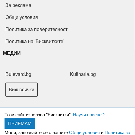
За реклама
Общи условия
Политика за поверителност
Политика на 'Бисквитките'
МЕДИИ
Bulevard.bg
Kulinaria.bg
Виж всички
Tози сайт използва "Бисквитки".
Научи повече
ПРИЕМАМ
Copyright © 2026 Ксениум ООД. Всички права запазени.
Developed by
Моля, запознайте се с нашите
Общи условия
и
Политика за
XeniumCompany.com