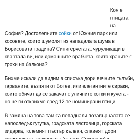
Коя е
птицата
на
София? Достолепните
сойки
от Южния парк или
косовете, които шумолят из нападалата шума в
Борисовата градина? Синигерчетата, чуруликащи в
квартала ви, или домашните врабчета, които храните с
трохи на балкона?
Бихме искали да видим в списъка дори вечните гълъби,
гарваните, възпяти от Ботев, или елегантните свраки,
които обичат да се закачат с уличните котки и кучета -
но не ги открихме сред 12-те номинирани птици.
В замяна на това там са попаднали позавърналата се
напоследък гугутка, градската лястовица, горската
зидарка, големият пъстър кълвач, славеят, дори
кукумявката, керкенезът (от сем. Соколови) и