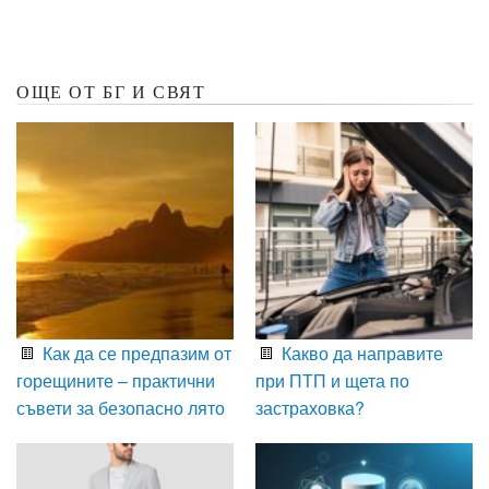
ОЩЕ ОТ БГ И СВЯТ
Как да се предпазим от
Какво да направите
горещините – практични
при ПТП и щета по
съвети за безопасно лято
застраховка?