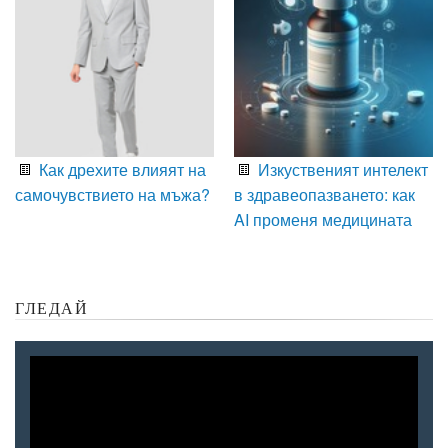
Как дрехите влияят на
Изкуственият интелект
самочувствието на мъжа?
в здравеопазването: как
AI променя медицината
ГЛЕДАЙ