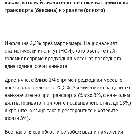
насам, като най-значително се покачват цените на
транспорта (бензина) и храните (олиото)
Инфлация 2,2% през март измери Националният
статистически институт (НСИ), като ръстът е най-
големият спрямо предходния месец за последната
една година, сочат данните.
Драстично, с близо 1/4 спрямо предходния месец, е
поскъпнало олиото - с 23,3%. Увеличението на цените е
най-значително при транспорта (близо 8%, с най-голям
дял на горивата, при които поскъпването стига до 13%)
и храните, а също така в ресторантите и хотелите
(почти 3%).
Все пак в някои области се забелязват и намаления,