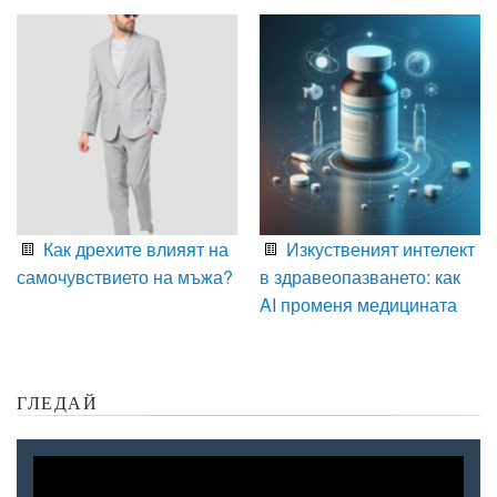
Как дрехите влияят на
Изкуственият интелект
самочувствието на мъжа?
в здравеопазването: как
AI променя медицината
ГЛЕДАЙ