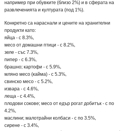
например при обувките (близо 2%) и в сферата на
развлеченията и културата (под 1%).
Конкретно са нараснали и цените на хранителни
продукти като:
яйца - с 8.3%,
месо от домашни птици - с 8.2%,
зеле - със 7.3%,
пипер - с 6.3%,
брашно; картофи - с 5.9%,
мляно месо (кайма) - с 5.3%,
свинско месо - с 5.2%,
извара - с 4.6%,
леща - с 4.4%,
плодови сокове; месо от едър рогат добитък - с по
4.2%,
маслини; малотрайни колбаси - с по 3.5%,
сирене - с 3.4%,