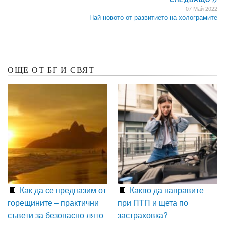
07 Май 2022
Най-новото от развитието на холограмите
ОЩЕ ОТ БГ И СВЯТ
Как да се предпазим от
Какво да направите
горещините – практични
при ПТП и щета по
съвети за безопасно лято
застраховка?