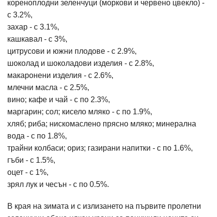
кореноплодни зеленчуци (моркови и червено цвекло) -
с 3.2%,
захар - с 3.1%,
кашкавал - с 3%,
цитрусови и южни плодове - с 2.9%,
шоколад и шоколадови изделия - с 2.8%,
макаронени изделия - с 2.6%,
млечни масла - с 2.5%,
вино; кафе и чай - с по 2.3%,
маргарин; сол; кисело мляко - с по 1.9%,
хляб; риба; нискомаслено прясно мляко; минерална
вода - с по 1.8%,
трайни колбаси; ориз; газирани напитки - с по 1.6%,
гъби - с 1.5%,
оцет - с 1%,
зрял лук и чесън - с по 0.5%.
В края на зимата и с излизането на първите пролетни