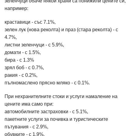
зеленчуци обаче някои храни са понижили цените си,
например:
краставици - със 7.1%,
зелен лук (нова реколта) и праз (стара реколта) - с
4.7%,
листни зеленчуци - с 5.9%,
домати - с 1.5%,
бира - с 1.3%
зрял боб - с 0.7%,
ракия - с 0.2%,
пълномаслено прясно мляко - с 0.1%.
При нехранителните стоки и услуги намаление на
цените има само при:
автомобилните застраховки - с 5.1%,
пакетните услуги за почивка и туристическите
пътувания - с 2.9%,
обувките - с 1.9%,