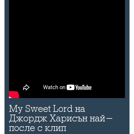
My Sweet Lord на
Джордж Харисън най-
после с клип