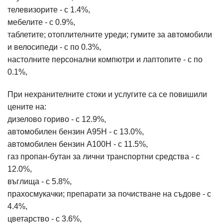
телевизорите - с 1.4%,
мебелите - с 0.9%,
таблетите; отоплителните уреди; гумите за автомобили
и велосипеди - с по 0.3%,
настолните персонални компютри и лаптопите - с по
0.1%,
При нехранителните стоки и услугите са се повишили
цените на:
дизелово гориво - с 12.9%,
автомобилен бензин А95Н - с 13.0%,
автомобилен бензин А100Н - с 11.5%,
газ пропан-бутан за лични транспортни средства - с
12.0%,
въглища - с 5.8%,
прахосмукачки; препарати за почистване на съдове - с
4.4%,
цветарство - с 3.6%,