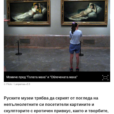
Момиче пред "Голата маха" и "Облечената маха"
© Flickr / Lanpernas+2.0
Руските музеи трябва да скрият от погледа на
непълнолетните си посетители картините и
скулпторите с еротичен привкус, както и творбите,