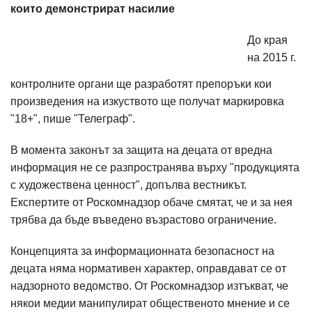
които демонстрират насилие
До края
на 2015 г.
контролните органи ще разработят препоръки кои
произведения на изкуството ще получат маркировка
"18+", пише "Телеграф".
В момента законът за защита на децата от вредна
информация не се разпространява върху "продукцията
с художествена ценност", допълва вестникът.
Експертите от Роскомнадзор обаче смятат, че и за нея
трябва да бъде въведено възрастово ограничение.
Концепцията за информационната безопасност на
децата няма нормативен характер, оправдават се от
надзорното ведомство. От Роскомнадзор изтъкват, че
някои медии манипулират общественото мнение и се