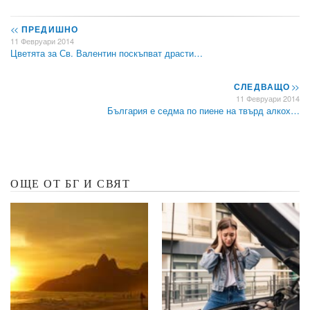
<<
ПРЕДИШНО
11 Февруари 2014
Цветята за Св. Валентин поскъпват драсти…
СЛЕДВАЩО
>>
11 Февруари 2014
България е седма по пиене на твърд алкох…
ОЩЕ ОТ БГ И СВЯТ