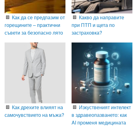
Как да се предпазим от
Какво да направите
горещините – практични
при ПТП и щета по
съвети за безопасно лято
застраховка?
Как дрехите влияят на
Изкуственият интелект
самочувствието на мъжа?
в здравеопазването: как
AI променя медицината