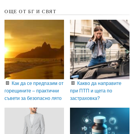
ОЩЕ ОТ БГ И СВЯТ
Как да се предпазим от
Какво да направите
горещините – практични
при ПТП и щета по
съвети за безопасно лято
застраховка?