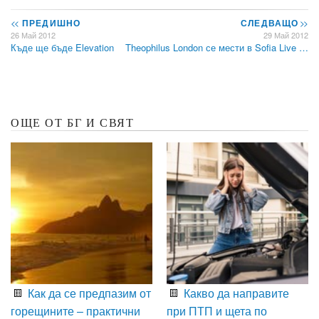
<<
ПРЕДИШНО
СЛЕДВАЩО
>>
26 Май 2012
29 Май 2012
Къде ще бъде Elevation
Theophilus London се мести в Sofia Live …
ОЩЕ ОТ БГ И СВЯТ
Как да се предпазим от
Какво да направите
горещините – практични
при ПТП и щета по