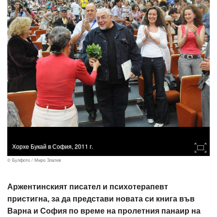
Хорхе Букай в София, 2011 г.
© Булфото / Миро Златев
Аржентинският писател и психотерапевт
пристигна, за да представи новата си книга във
Варна и София по време на пролетния панаир на