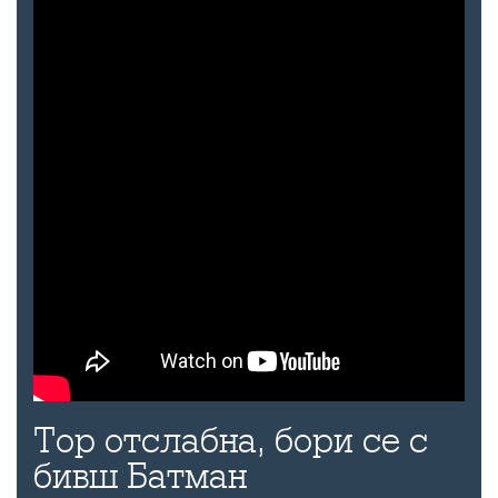
Тор отслабна, бори се с
бивш Батман