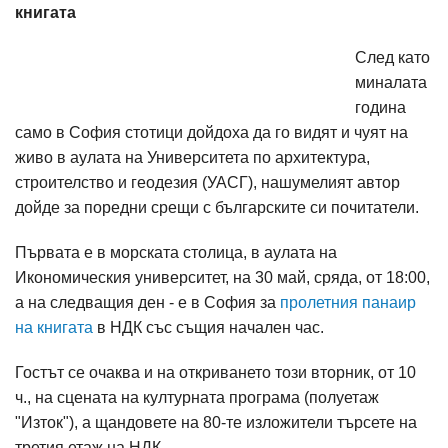
книгата
След като
миналата
година
само в София стотици дойдоха да го видят и чуят на
живо в аулата на Университета по архитектура,
строителство и геодезия (УАСГ), нашумелият автор
дойде за поредни срещи с българските си почитатели.
Първата е в морската столица, в аулата на
Икономическия университет, на 30 май, сряда, от 18:00,
а на следващия ден - е в София за
пролетния панаир
на книгата
в НДК със същия начален час.
Гостът се очаква и на откриването този вторник, от 10
ч., на сцената на културната програма (полуетаж
"Изток"), а щандовете на 80-те изложители търсете на
третия етаж на НДК.