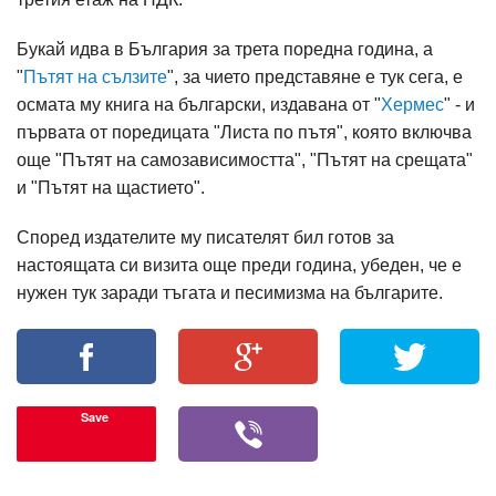
Букай идва в България за трета поредна година, а
"
Пътят на сълзите
", за чието представяне е тук сега, е
осмата му книга на български, издавана от "
Хермес
" - и
първата от поредицата "Листа по пътя", която включва
още "Пътят на самозависимостта", "Пътят на срещата"
и "Пътят на щастието".
Според издателите му писателят бил готов за
настоящата си визита още преди година, убеден, че е
нужен тук заради тъгата и песимизма на българите.
Save