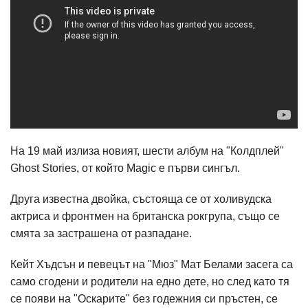
На 19 май излиза новият, шести албум на "Колдплей"
Ghost Stories, от който Magic е първи сингъл.
Друга известна двойка, състояща се от холивудска
актриса и фронтмен на британска рокгрупа, също се
смята за застрашена от разпадане.
Кейт Хъдсън и певецът на "Мюз" Мат Белами засега са
само сгодени и родители на едно дете, но след като тя
се появи на "Оскарите" без годежния си пръстен, се