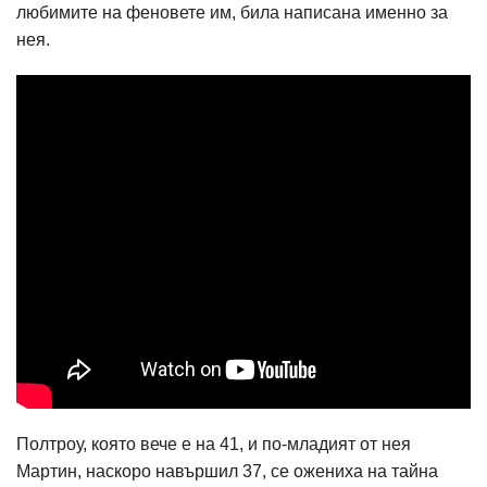
любимите на феновете им, била написана именно за
нея.
Полтроу, която вече е на 41, и по-младият от нея
Мартин, наскоро навършил 37, се ожениха на тайна