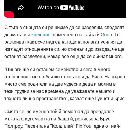
С тъга в сърцата си решихме да се разделим, споделят
двамата в
изявление
, поместено на сайта й
Goop
. Те
разкриват как вече над една година полагат усилия да
изгладят отнощенията си, но стигнали до извода, че ще
останат разделени, макар все още да се обичат много.
"Винаги ще си останем семейство и сега в много
отношения сме по-близки от когато и да било. На първо
място сме родители на две чудесни деца и молим в
тези трудни за нас времена да уважавате нашето и
тяхното лично пространство", казват още Гуинет и Крис.
Смята се, че именно той й помогнал да преодолее
мъката след смъртта на баща й, режисьора Брус
Полтроу. Песента на "Колдплей" Fix You, една от най-