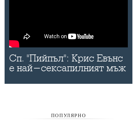
Сп. "Пийпъл": Крис Евънс
е най-сексапилният мъж
ПОПУЛЯРНО