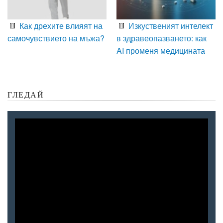
Как дрехите влияят на
Изкуственият интелект
самочувствието на мъжа?
в здравеопазването: как
AI променя медицината
ГЛЕДАЙ