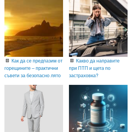
Как да се предпазим от
Какво да направите
горещините – практични
при ПТП и щета по
съвети за безопасно лято
застраховка?