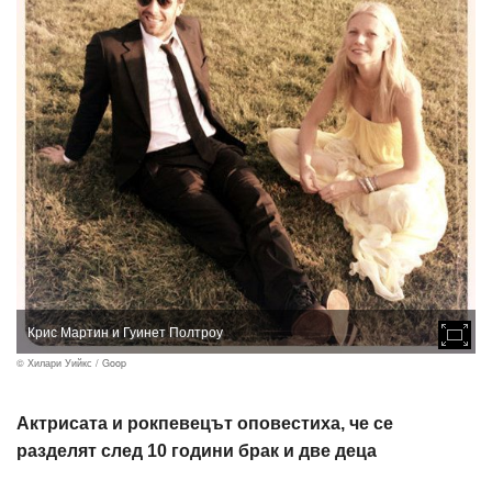
Крис Мартин и Гуинет Полтроу
© Хилари Уийкс / Goop
Актрисата и рокпевецът оповестиха, че се
разделят след 10 години брак и две деца