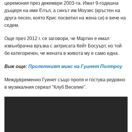
церемония през декември 2003-та. Имат 9-годишна
дъщеря на име Епъл, а синът им Моузес (кръстен на
друга песен, която Крис посветил на жена си) е вече на
седем.
Още през 2012 г. се заговори, че Мартин е имал
извънбрачна връзка с актрисата Кейт Босуърт, но той
бе категоричен, че жената в живота му е само една.
Виж още:
Пролетният микс на Гуинет Полтроу
Междувременно Гуинет също пропя и гостува редовно
в музикалния сериал "Клуб Веселие".