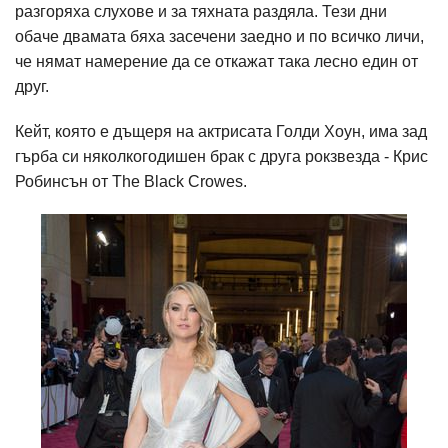
разгоряха слухове и за тяхната раздяла. Тези дни
обаче двамата бяха засечени заедно и по всичко личи,
че нямат намерение да се откажат така лесно един от
друг.
Кейт, която е дъщеря на актрисата Голди Хоун, има зад
гърба си няколкогодишен брак с друга рокзвезда - Крис
Робинсън от The Black Crowes.