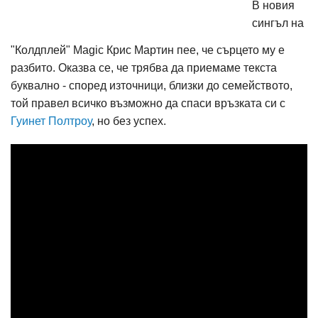
В новия
сингъл на
"Колдплей" Magic Крис Мартин пее, че сърцето му е
разбито. Оказва се, че трябва да приемаме текста
буквално - според източници, близки до семейството,
той правел всичко възможно да спаси връзката си с
Гуинет Полтроу
, но без успех.