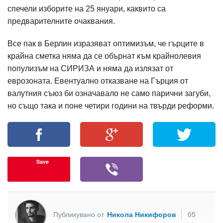
спечели изборите на 25 януари, каквито са
предварителните очаквания.
Все пак в Берлин изразяват оптимизъм, че гърците в
крайна сметка няма да се обърнат към крайнолевия
популизъм на СИРИЗА и няма да излязат от
еврозоната. Евентуално отказване на Гърция от
валутния съюз би означавало не само парични загуби,
но също така и поне четири години на твърди реформи.
Save
Публикувано от
Никола Никифоров
05