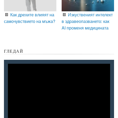
Как дрехите влияят на
Изкуственият интелект
самочувствието на мъжа?
в здравеопазването: как
AI променя медицината
ГЛЕДАЙ