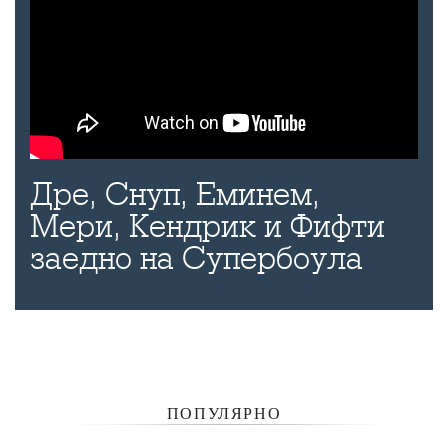
Дре, Снуп, Еминем,
Мери, Кендрик и Фифти
заедно на Супербоула
ПОПУЛЯРНО