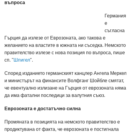
въпроса
Германия
е
съгласна
Гърция да излезе от Еврозоната, ако такова е
желанието на властите в южната ни съседка. Немското
правителство излезе с нова позиция по въпроса, пише
сп. "
Шпигел
".
Според изданието германският канцлер Ангела Меркел
и министърът на финансите Волфганг Шойбле смятат,
че евентуално излизане на Гърция от еврозоната няма
да има фатални последици за валутния съюз.
Еврозоната е достатъчно силна
Промяната в позицията на немското правителство е
продиктувана от факта, че еврозоната е постигнала