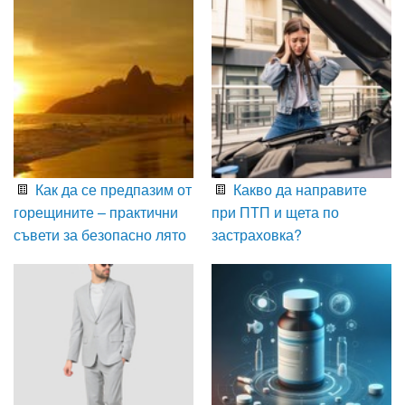
Как да се предпазим от
Какво да направите
горещините – практични
при ПТП и щета по
съвети за безопасно лято
застраховка?