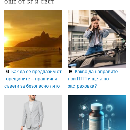
ОЩЕ ОТ БГ И СВЯТ
Как да се предпазим от
Какво да направите
горещините – практични
при ПТП и щета по
съвети за безопасно лято
застраховка?