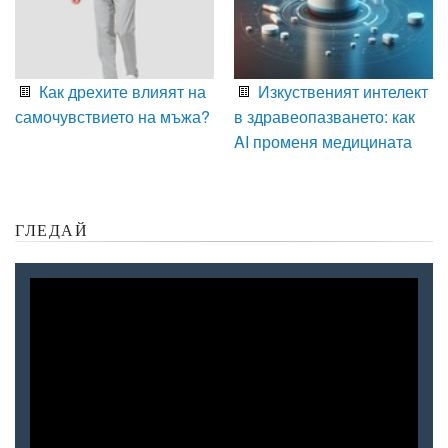
Как дрехите влияят на
Изкуственият интелект
самочувствието на мъжа?
в здравеопазването: как
AI променя медицината
ГЛЕДАЙ