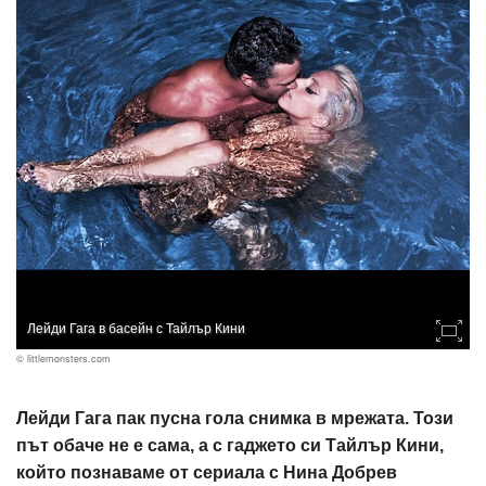
Лейди Гага в басейн с Тайлър Кини
© littlemonsters.com
Лейди Гага пак пусна гола снимка в мрежата. Този
път обаче не е сама, а с гаджето си Тайлър Кини,
който познаваме от сериала с Нина Добрев