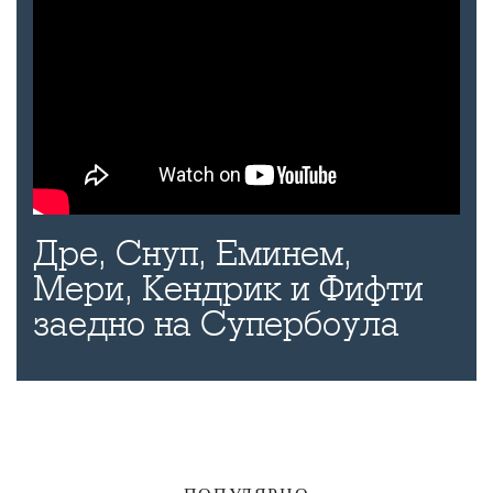
Дре, Снуп, Еминем,
Мери, Кендрик и Фифти
заедно на Супербоула