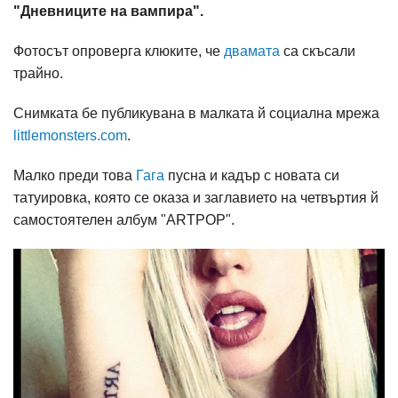
"Дневниците на вампира".
Фотосът опроверга клюките, че
двамата
са скъсали
трайно.
Снимката бе публикувана в малката й социална мрежа
littlemonsters.com
.
Малко преди това
Гага
пусна и кадър с новата си
татуировка, която се оказа и заглавието на четвъртия й
самостоятелен албум "ARTPOP".