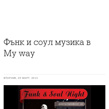
Фънк и соул музика в
My way
ВТОРНИК, 05 МАРТ, 2013