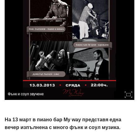
Фънк и соул звучене
На 13 март в пиано бар My way представя една
вечер изпълнена с много фънк и соул музика.