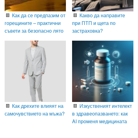
Как да се предпазим от
Какво да направите
горещините – практични
при ПТП и щета по
съвети за безопасно лято
застраховка?
Как дрехите влияят на
Изкуственият интелект
самочувствието на мъжа?
в здравеопазването: как
AI променя медицината