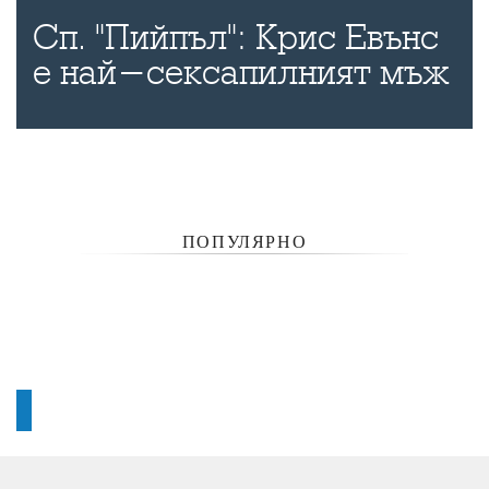
Сп. "Пийпъл": Крис Евънс
е най-сексапилният мъж
ПОПУЛЯРНО