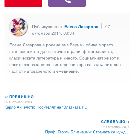
Публикувано от
Елена Лазарова
07
октомври 2014, 03:34
Елена Лазарова е родена във Варна - обича морето,
пътешествията до екзотични страни, фотографията,
класическата литература и киното. Социалният живот и
новите запознанства с интересни хора са задължителна
част от натовареното й ежедневие.
<<
ПРЕДИШНО
06 Октомври 2014
Карло Анчелоти: Носителят на "Златната т…
СЛЕДВАЩО
>>
06 Октомври 2014
Проф. Георги Близнашки: Страната се нужд…