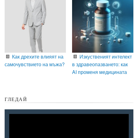
Как дрехите влияят на
Изкуственият интелект
самочувствието на мъжа?
в здравеопазването: как
AI променя медицината
ГЛЕДАЙ