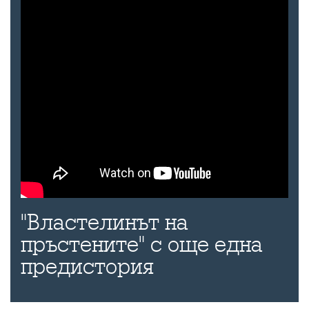
"Властелинът на
пръстените" с още една
предистория