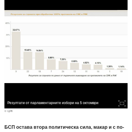
Резултати от парламентарните избори на 5 октомври
© ЦИК
БСП остава втора политическа сила, макар и с по-