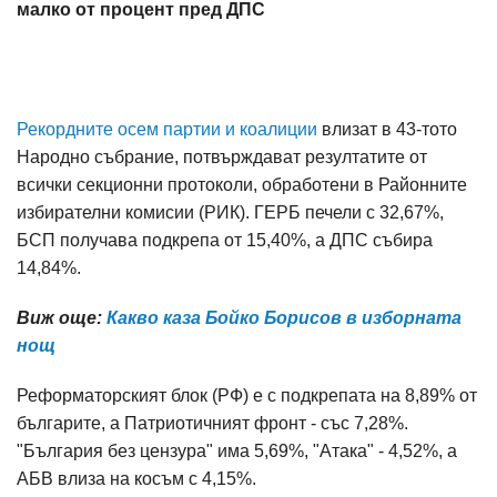
малко от процент пред ДПС
Рекордните осем партии и коалиции
влизат в 43-тото
Народно събрание, потвърждават резултатите от
всички секционни протоколи, обработени в Районните
избирателни комисии (РИК). ГЕРБ печели с 32,67%,
БСП получава подкрепа от 15,40%, а ДПС събира
14,84%.
Виж още:
Какво каза Бойко Борисов в изборната
нощ
Реформаторският блок (РФ) е с подкрепата на 8,89% от
българите, а Патриотичният фронт - със 7,28%.
"България без цензура" има 5,69%, "Атака" - 4,52%, а
АБВ влиза на косъм с 4,15%.