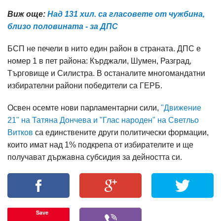
Виж още:
Над 131 хил. са гласовете от чужбина,
близо половината - за ДПС
БСП не печели в нито един район в страната. ДПС е
номер 1 в пет района: Кърджали, Шумен, Разград,
Търговище и Силистра. В останалите многомандатни
избирателни райони победители са ГЕРБ.
Освен осемте нови парламентарни сили,
"Движение
21" на Татяна Дончева и "Глас народен" на Светльо
Витков
са единствените други политически формации,
които имат над 1% подкрепа от избирателите и ще
получават държавна субсидия за дейността си.
Save