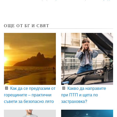
ОЩЕ ОТ БГ И СВЯТ
Как да се предпазим от
Какво да направите
горещините – практични
при ПТП и щета по
съвети за безопасно лято
застраховка?