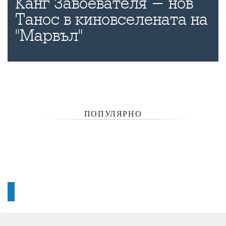
Канг Завоевателя - нов
Танос в киновселената на
"Марвъл"
ПОПУЛЯРНО