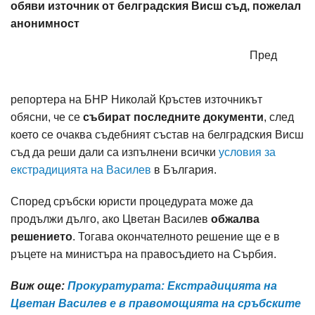
обяви източник от белградския Висш съд, пожелал
анонимност
Пред
репортера на БНР Николай Кръстев източникът
обясни, че се
събират последните документи
, след
което се очаква съдебният състав на белградския Висш
съд да реши дали са изпълнени всички
условия за
екстрадицията на Василев
в България.
Според сръбски юристи процедурата може да
продължи дълго, ако Цветан Василев
обжалва
решението
. Тогава окончателното решение ще е в
ръцете на министъра на правосъдието на Сърбия.
Виж още:
Прокуратурата: Eкстрадицията на
Цветан Василев е в правомощията на сръбските