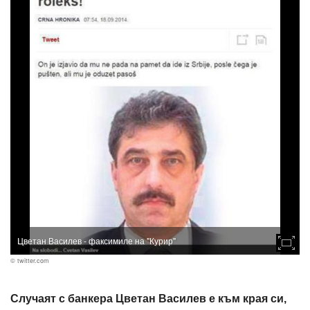
Цветан Василев - факсимиле на "Курир"
© twitter.com
Случаят с банкера Цветан Василев е към края си,