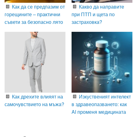
Как да се предпазим от
Какво да направите
горещините – практични
при ПТП и щета по
съвети за безопасно лято
застраховка?
Как дрехите влияят на
Изкуственият интелект
самочувствието на мъжа?
в здравеопазването: как
AI променя медицината