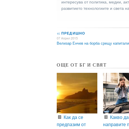
интересува от политика, медии, ак
развитието технологиите и света н
<<
ПРЕДИШНО
07 Април 2015
Велизар Енчев на борба срещу капита
ОЩЕ ОТ БГ И СВЯТ
Как да се
Какво да
предпазим от
направите 