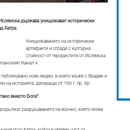
а Ислямска държава унищожават исторически
ад Хатра
Унищожаването на исторически
артефакти и сгради с културна
стойност от терористите от Ислямска
танският Канал 4.
 публикувано ново видео, в което мъже с брадви и
и на историята, датиращи от 100 г. пр. Хр.
тано вместо Бога"
 продължат разрушаването на всичко, което може
чния град Хатра, който е обявен част от