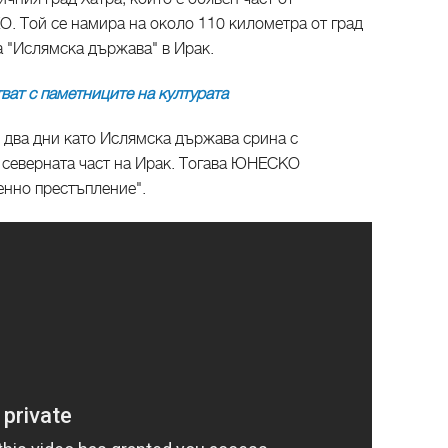
. Той се намира на около 110 километра от град
а "Ислямска държава" в Ирак.
ват с паметниците на културата
 два дни като Ислямска държава срина с
 северната част на Ирак. Тогава ЮНЕСКО
енно престъпление".