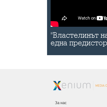
"Властелинът н
една предисто
За нас