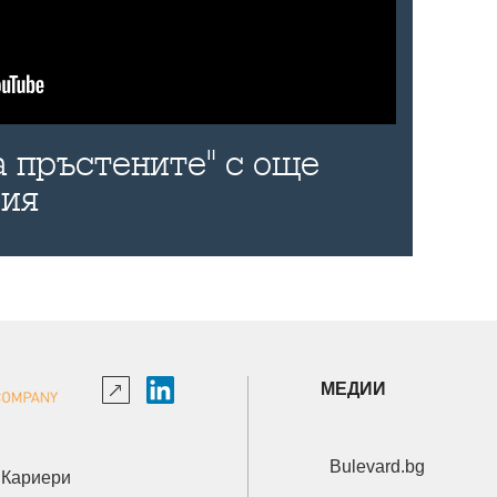
а пръстените" с още
рия
МЕДИИ
Bulevard.bg
Кариери