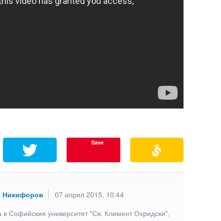
Save
а Никифоров
07 април 2015, 10:44
 в Софийския университет "Св. Климент Охридски",