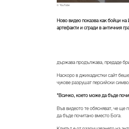
© YouTube
Ново видео показва как бойци н
артефакти и сгради в античния гр
държава продължава, предаде бри
Наскоро в джихадистки сайт беше
чукове разрушат персийски символ
"Всичко, което може да бъде почи
Във видеото те обясняват, че ще
да бъде почитано вместо Бога.
Клипът е от разрушаването на анти