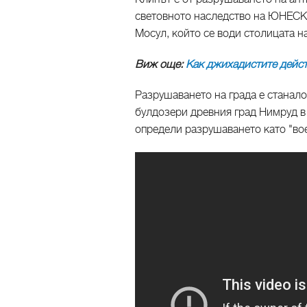
световното наследство на ЮНЕСКО
Мосул, който се води столицата н
Виж още:
Как джихадистите дейст
Разрушаването на града е станало
булдозери древния град Нимруд в
определи разрушаването като "во