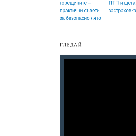
горещините –
ПТП и щета
практични съвети
застраховк
за безопасно лято
ГЛЕДАЙ