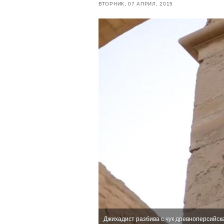
ВТОРНИК, 07 АПРИЛ, 2015
Джихадист разбива с чук древноперсийск