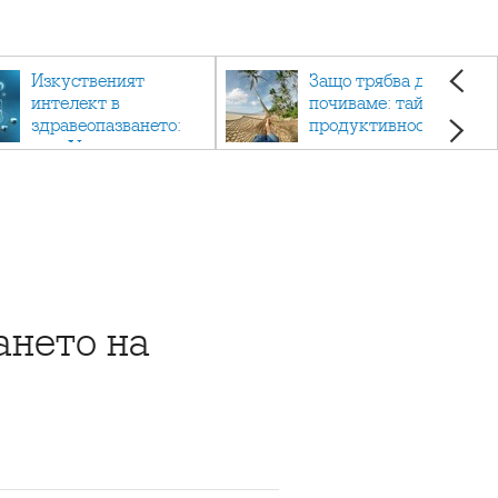
Изкуственият
Защо трябва да си
интелект в
почиваме: тайната на
здравеопазването:
продуктивността,
как AI променя
здравето и добрия
медицината
живот.
нето на