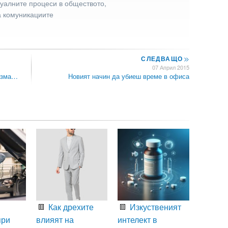
туалните процеси в обществото,
а комуникациите
СЛЕДВАЩО
>>
07 Април 2015
лизма…
Новият начин да убиеш време в офиса
Как дрехите
Изкуственият
при
влияят на
интелект в