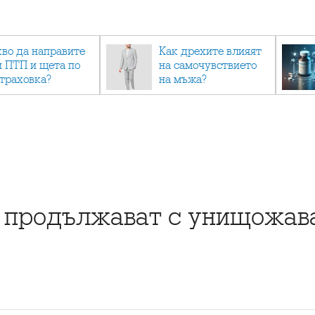
кво да направите
Как дрехите влияят
и ПТП и щета по
на самочувствието
страховка?
на мъжа?
 продължават с унищожава