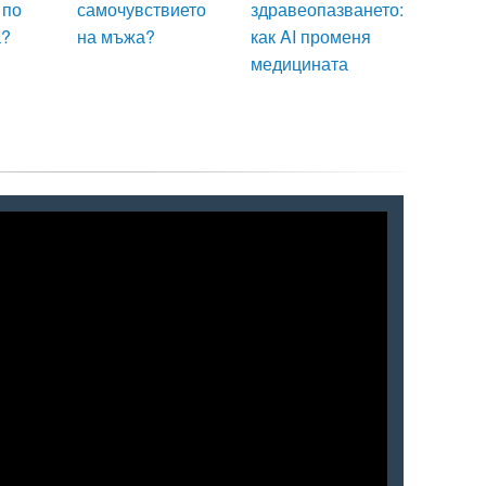
 по
самочувствието
здравеопазването:
а?
на мъжа?
как AI променя
медицината