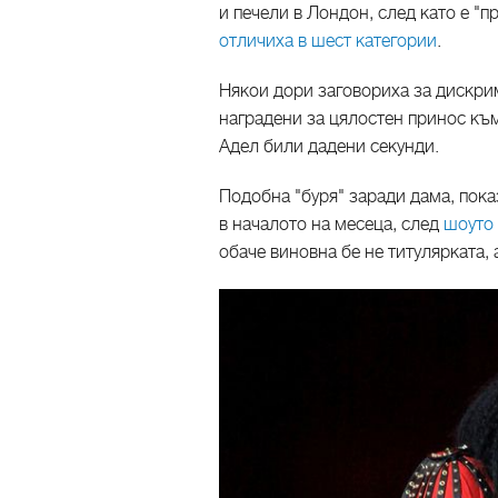
и печели в Лондон, след като е "
отличиха в шест категории
.
Някои дори заговориха за дискри
наградени за цялостен принос към 
Адел били дадени секунди.
Подобна "буря" заради дама, пока
в началото на месеца, след
шоуто
обаче виновна бе не титулярката, а