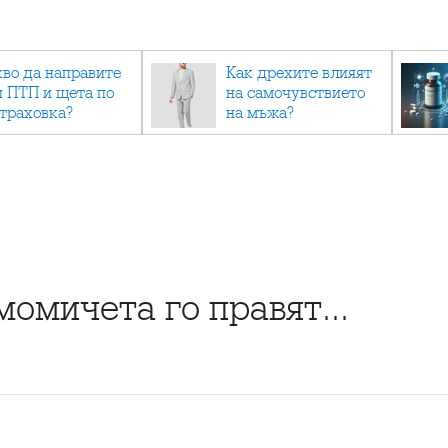
кво да направите
Как дрехите влияят
и ПТП и щета по
на самочувствието
страховка?
на мъжа?
омичета го правят...