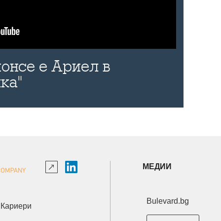
онсе е Ариел в
ка"
МЕДИИ
Bulevard.bg
Кариери