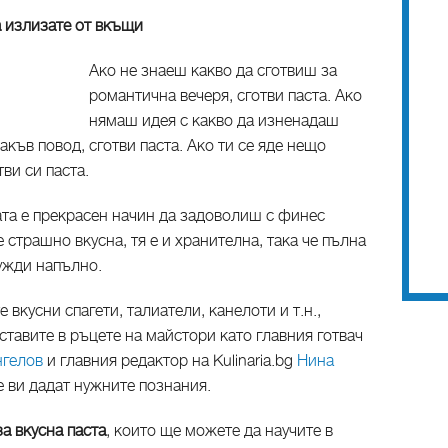
а излизате от вкъщи
Ако не знаеш какво да сготвиш за
романтична вечеря, сготви паста. Ако
нямаш идея с какво да изненадаш
акъв повод, сготви паста. Ако ти се яде нещо
тви си паста.
ата е прекрасен начин да задоволиш с финес
е страшно вкусна, тя е и хранителна, така че пълна
ужди напълно.
е вкусни спагети, талиатели, канелоти и т.н.,
оставите в ръцете на майстори като главния готвач
гелов
и главния редактор на Kulinaria.bg
Нина
е ви дадат нужните познания.
за вкусна паста
, които ще можете да научите в