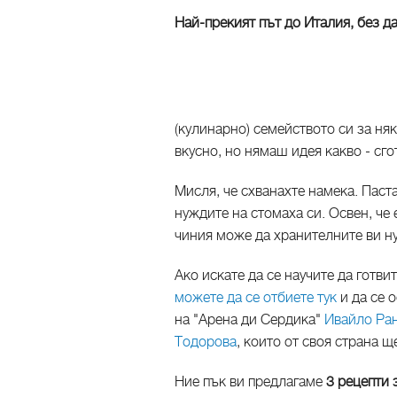
Най-прекият път до Италия, без д
(кулинарно) семейството си за няк
вкусно, но нямаш идея какво - сго
Мисля, че схванахте намека. Паст
нуждите на стомаха си. Освен, че 
чиния може да хранителните ви н
Ако искате да се научите да готвит
можете да се отбиете тук
и да се 
на "Арена ди Сердика"
Ивайло Ран
Тодорова
, които от своя страна щ
Ние пък ви предлагаме
3 рецепти 