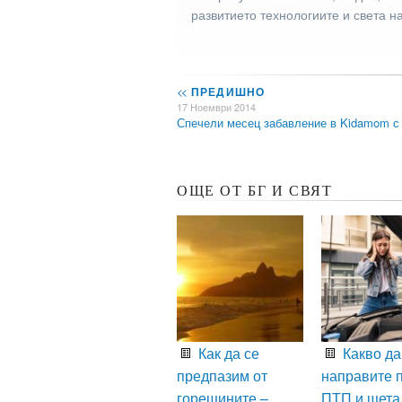
развитието технологиите и света н
<<
ПРЕДИШНО
17 Ноември 2014
Спечели месец забавление в Kidamom 
ОЩЕ ОТ БГ И СВЯТ
Как да се
Какво да
предпазим от
направите 
горещините –
ПТП и щета