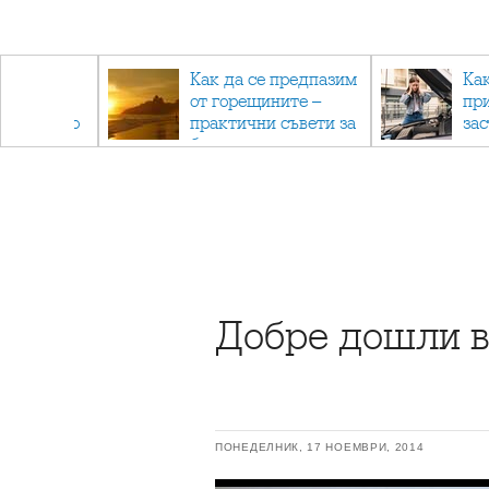
рез
Как да се предпазим
Ка
 - с
от горещините –
пр
ри отново
практични съвети за
за
та
безопасно лято
Добре дошли в
ПОНЕДЕЛНИК, 17 НОЕМВРИ, 2014