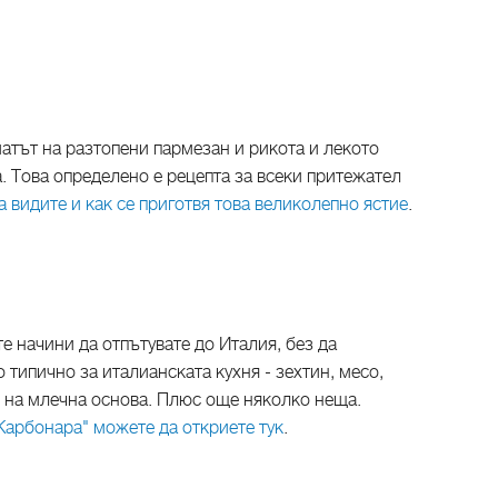
матът на разтопени пармезан и рикота и лекото
а. Това определено е рецепта за всеки притежател
а видите и как се приготвя това великолепно ястие
.
е начини да отпътувате до Италия, без да
 типично за италианската кухня - зехтин, месо,
с на млечна основа. Плюс още няколко неща.
Карбонара" можете да откриете тук
.