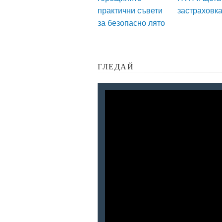
практични съвети
застраховк
за безопасно лято
ГЛЕДАЙ