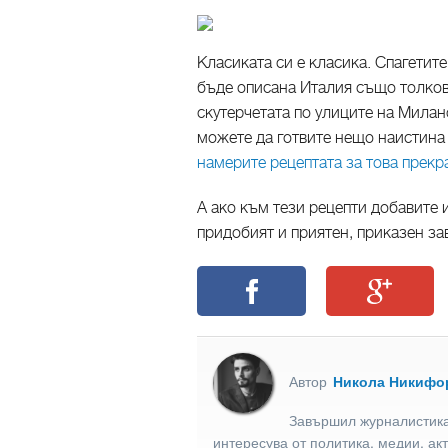
Класиката си е класика. Спагетите
бъде описана Италия също толков
скутерчетата по улиците на Милано
можете да готвите нещо наистина
намерите рецептата за това прекр
А ако към тези рецепти добавите 
придобият и приятен, приказен з
Автор
Никола Никифо
Завършил журналистика
интересува от политика, медии, ак