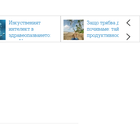
Изкуственият
Защо трябва да си
интелект в
почиваме: тайната на
здравеопазването:
продуктивността,
как AI променя
здравето и добрия
медицината
живот.