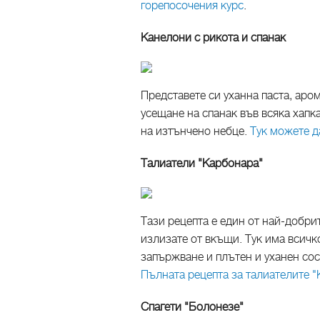
горепосочения курс
.
Канелони с рикота и спанак
Представете си уханна паста, аро
усещане на спанак във всяка хапк
на изтънчено небце.
Тук можете д
Талиатели "Карбонара"
Тази рецепта е един от най-добрит
излизате от вкъщи. Тук има всичко
запържване и плътен и уханен со
Пълната рецепта за талиателите "
Спагети "Болонезе"