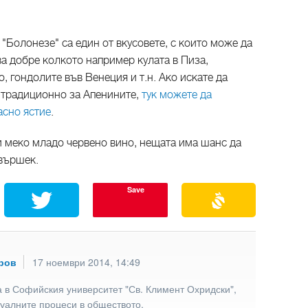
 "Болонезе" са един от вкусовете, с които може да
а добре колкото например кулата в Пиза,
, гондолите във Венеция и т.н. Ако искате да
 традиционно за Апенините,
тук можете да
асно ястие
.
и меко младо червено вино, нещата има шанс да
авършек.
Save
ров
17 ноември 2014, 14:49
 в Софийския университет "Св. Климент Охридски",
туалните процеси в обществото,