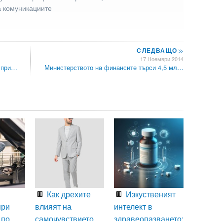
а комуникациите
СЛЕДВАЩО
>>
17 Ноември 2014
с при…
Министерството на финансите търси 4,5 мл…
Как дрехите
Изкуственият
при
влияят на
интелект в
 по
самочувствието
здравеопазването: