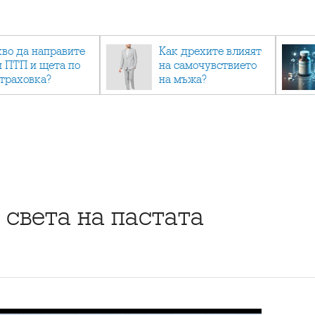
кво да направите
Как дрехите влияят
и ПТП и щета по
на самочувствието
страховка?
на мъжа?
 света на пастата