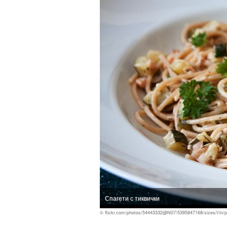
Спагети с тиквички
© flickr.com/photos/54443332@N07/5395847168/sizes/l/in/