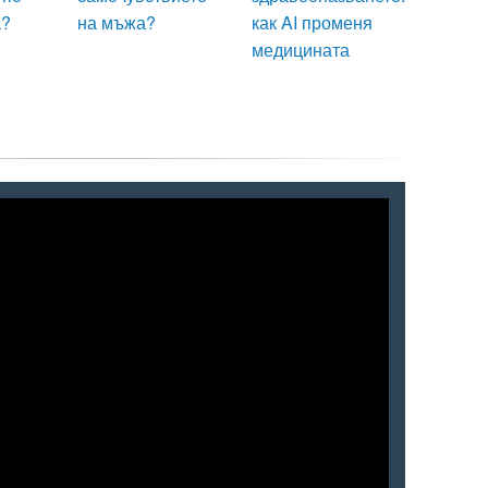
а?
на мъжа?
как AI променя
медицината