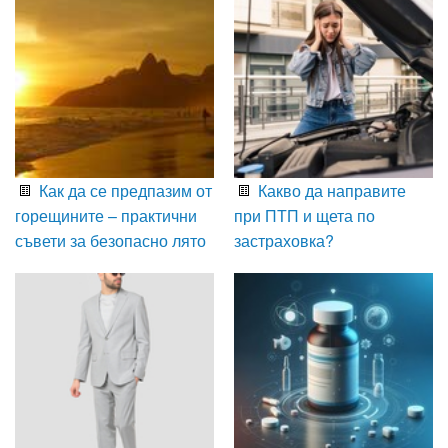
Как да се предпазим от
Какво да направите
горещините – практични
при ПТП и щета по
съвети за безопасно лято
застраховка?