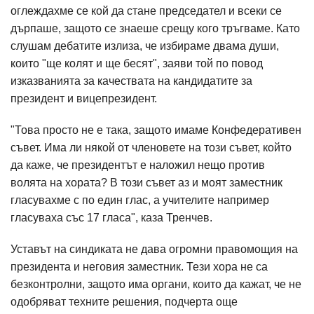
оглеждахме се кой да стане председател и всеки се
дърпаше, защото се знаеше срещу кого тръгваме. Като
слушам дебатите излиза, че избираме двама души,
които "ще колят и ще бесят", заяви той по повод
изказванията за качествата на кандидатите за
президент и вицепрезидент.
"Това просто не е така, защото имаме Конфедеративен
съвет. Има ли някой от членовете на този съвет, който
да каже, че президентът е наложил нещо против
волята на хората? В този съвет аз и моят заместник
гласувахме с по един глас, а учителите например
гласуваха със 17 гласа", каза Тренчев.
Уставът на синдиката не дава огромни правомощия на
президента и неговия заместник. Тези хора не са
безконтролни, защото има органи, които да кажат, че не
одобряват техните решения, подчерта още