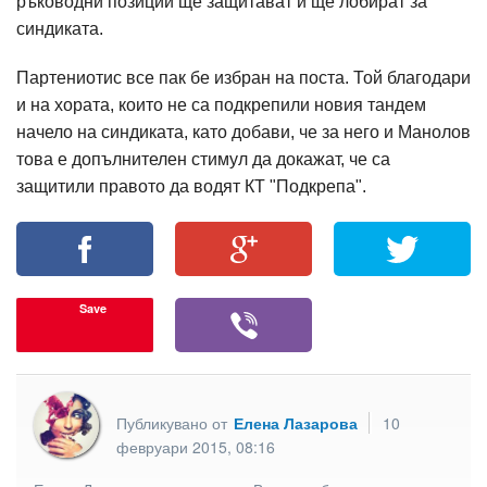
ръководни позиции ще защитават и ще лобират за
синдиката.
Партениотис все пак бе избран на поста. Той благодари
и на хората, които не са подкрепили новия тандем
начело на синдиката, като добави, че за него и Манолов
това е допълнителен стимул да докажат, че са
защитили правото да водят КТ "Подкрепа".
Save
Публикувано от
Елена Лазарова
10
февруари 2015, 08:16