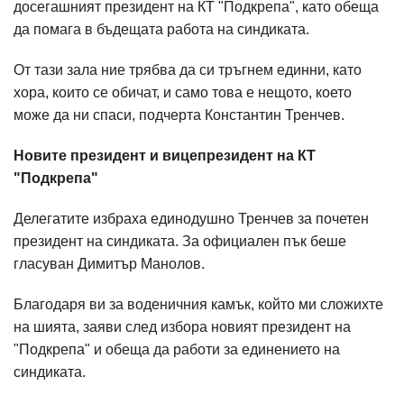
досегашният президент на КТ "Подкрепа", като обеща
да помага в бъдещата работа на синдиката.
От тази зала ние трябва да си тръгнем единни, като
хора, които се обичат, и само това е нещото, което
може да ни спаси, подчерта Константин Тренчев.
Новите президент и вицепрезидент на КТ
"Подкрепа"
Делегатите избраха единодушно Тренчев за почетен
президент на синдиката. За официален пък беше
гласуван Димитър Манолов.
Благодаря ви за воденичния камък, който ми сложихте
на шията, заяви след избора новият президент на
"Подкрепа" и обеща да работи за единението на
синдиката.