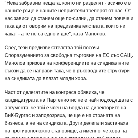
"Нека забравим нещата, които ни разделят - всичко е в
нашите ръце и нашите неприятели треперят от нас. От
нас зависи да станем още по-силни, да станем повече и
така да отговорим на предизвикателствата, които ни
чакат - а те не са едно и две", каза Манолов.
Сред тези предизвикателства той посочи
Споразумението за свободна търговия на ЕС със САЩ.
Манолов призова на конференциите на синдикалните
съюзи да се направи така, че в ръководните структури
на синдиката да влязат млади хора.
Част от делегатите на конгреса обявиха, че
кандидатурата на Партениотис не е най-подходящата с
аргумента, че той е член на борда на директорите на
ВиК-Бургас и заподозряха, че ще е на страната на
бизнеса, а не на синдиката. Други делегати застанаха
на противоположно становище, а именно, че хора на