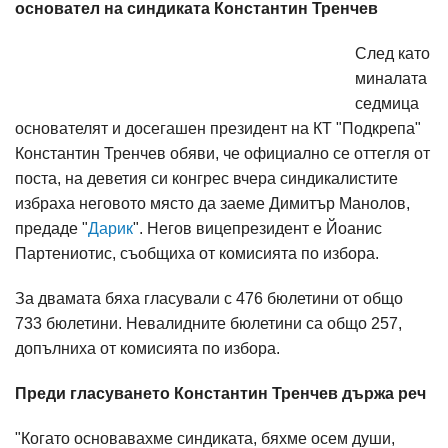
основател на синдиката Константин Тренчев
След като
миналата
седмица
основателят и досегашен президент на КТ "Подкрепа"
Константин Тренчев обяви, че официално се оттегля от
поста, на деветия си конгрес вчера синдикалистите
избраха неговото място да заеме Димитър Манолов,
предаде "
Дарик
". Негов вицепрезидент е Йоанис
Партениотис, съобщиха от комисията по избора.
За двамата бяха гласували с 476 бюлетини от общо
733 бюлетини. Невалидните бюлетини са общо 257,
допълниха от комисията по избора.
Преди гласуването Константин Тренчев държа реч
"Когато основавахме синдиката, бяхме осем души,