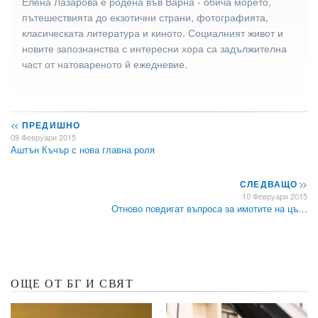
Елена Лазарова е родена във Варна - обича морето,
пътешествията до екзотични страни, фотографията,
класическата литература и киното. Социалният живот и
новите запознанства с интересни хора са задължителна
част от натовареното й ежедневие.
<<
ПРЕДИШНО
09 Февруари 2015
Аштън Къчър с нова главна роля
СЛЕДВАЩО
>>
10 Февруари 2015
Отново повдигат въпроса за имотите на цъ…
ОЩЕ ОТ БГ И СВЯТ