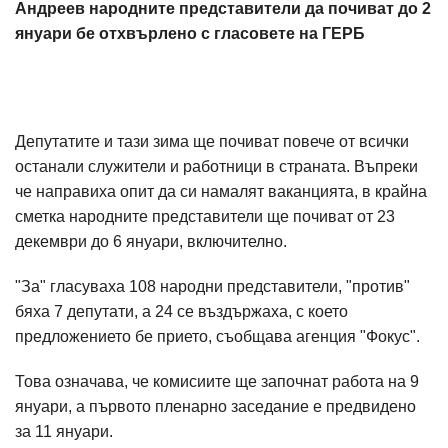
Андреев народните представители да почиват до 2
януари бе отхвърлено с гласовете на ГЕРБ
Депутатите и тази зима ще почиват повече от всички
останали служители и работници в страната. Въпреки
че направиха опит да си намалят ваканцията, в крайна
сметка народните представители ще почиват от 23
декември до 6 януари, включително.
"За" гласуваха 108 народни представители, "против"
бяха 7 депутати, а 24 се въздържаха, с което
предложението бе прието, съобщава агенция "Фокус".
Това означава, че комисиите ще започнат работа на 9
януари, а първото пленарно заседание е предвидено
за 11 януари.