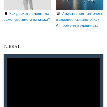
Как дрехите влияят на
Изкуственият интелект
самочувствието на мъжа?
в здравеопазването: как
AI променя медицината
ГЛЕДАЙ