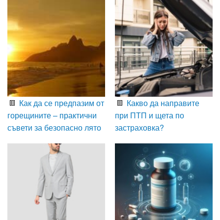
Как да се предпазим от
Какво да направите
горещините – практични
при ПТП и щета по
съвети за безопасно лято
застраховка?