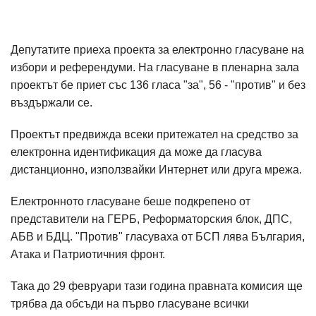
Депутатите приеха проекта за електронно гласуване на
избори и референдуми. На гласуване в пленарна зала
проектът бе приет със 136 гласа "за", 56 - "против" и без
въздържали се.
Проектът предвижда всеки притежател на средство за
електронна идентификация да може да гласува
дистанционно, използвайки Интернет или друга мрежа.
Електронното гласуване беше подкрепено от
представители на ГЕРБ, Реформаторския блок, ДПС,
АБВ и БДЦ. "Против" гласуваха от БСП лява България,
Атака и Патриотичния фронт.
Така до 29 февруари тази година правната комисия ще
трябва да обсъди на първо гласуване всички