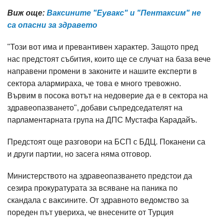
Виж още:
Ваксините "Еувакс" и "Пентаксим" не
са опасни за здравето
"Този вот има и превантивен характер. Защото пред
нас предстоят събития, които ще се случат на база вече
направени промени в законите и нашите експерти в
сектора алармираха, че това е много тревожно.
Вървим в посока вотът на недоверие да е в сектора на
здравеопазването", добави съпредседателят на
парламентарната група на ДПС Мустафа Карадайъ.
Предстоят още разговори на БСП с БДЦ. Поканени са
и други партии, но засега няма отговор.
Министерството на здравеопазването предстои да
сезира прокуратурата за всяване на паника по
скандала с ваксините. От здравното ведомство за
пореден път увериха, че внесените от Турция