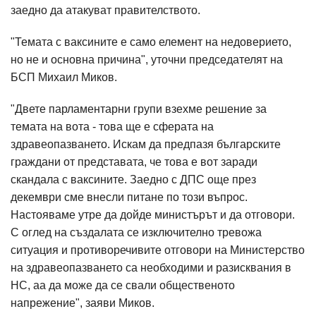
заедно да атакуват правителството.
"Темата с ваксините е само елемент на недоверието,
но не и основна причина", уточни председателят на
БСП Михаил Миков.
"Двете парламентарни групи взехме решение за
темата на вота - това ще е сферата на
здравеопазването. Искам да предпазя българските
граждани от представата, че това е вот заради
скандала с ваксините. Заедно с ДПС още през
декември сме внесли питане по този въпрос.
Настояваме утре да дойде министърът и да отговори.
С оглед на създалата се изключително тревожа
ситуация и противоречивите отговори на Министерство
на здравеопазването са необходими и разисквания в
НС, аа да може да се свали общественото
напрежение", заяви Миков.