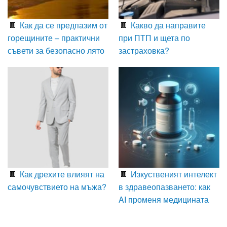
Как да се предпазим от
Какво да направите
горещините – практични
при ПТП и щета по
съвети за безопасно лято
застраховка?
Как дрехите влияят на
Изкуственият интелект
самочувствието на мъжа?
в здравеопазването: как
AI променя медицината