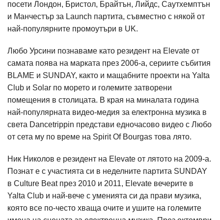
посети Лондон, Бристол, Брайтън, Лийдс, Саутхемптън
и Манчестър за Launch партита, съвместно с някой от
най-популярните промоутъри в UK.
Любо Урсини познаваме като резидент на Elevate от
самата поява на марката през 2006-а, сериите събития
BLAME и SUNDAY, както и мащабните проекти на Yalta
Club и Solar по морето и големите затворени
помещения в столицата. В края на миналата година
най-популярната видео-медия за електронна музика в
света Dancetrippin представи едночасово видео с Любо
от сета му по време на Spirit Of Bourgas това лято.
Ник Николов е резидент на Elevate от лятото на 2009-а.
Познат е с участията си в неделните партита SUNDAY
в Culture Beat през 2010 и 2011, Elevate вечерите в
Yalta Club и най-вече с уменията си да прави музика,
която все по-често хваща очите и ушите на големите