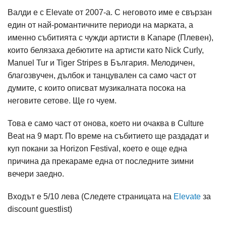
Валди е с Elevate от 2007-а. С неговото име е свързан
един от най-романтичните периоди на марката, а
именно събитията с чужди артисти в Kanapе (Плевен),
които белязаха дебютите на артисти като Nick Curly,
Manuel Tur и Tiger Stripes в България. Мелодичен,
благозвучен, дълбок и танцувален са само част от
думите, с които описват музикалната посока на
неговите сетове. Ще го чуем.
Това е само част от онова, което ни очаква в Culture
Beat на 9 март. По време на събитието ще раздадат и
куп покани за Horizon Festival, което е още една
причина да прекараме една от последните зимни
вечери заедно.
Входът е 5/10 лева (Следете страницата на
Elevate
за
discount guestlist)