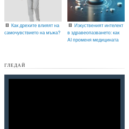
Как дрехите влияят на
Изкуственият интелект
самочувствието на мъжа?
в здравеопазването: как
AI променя медицината
ГЛЕДАЙ