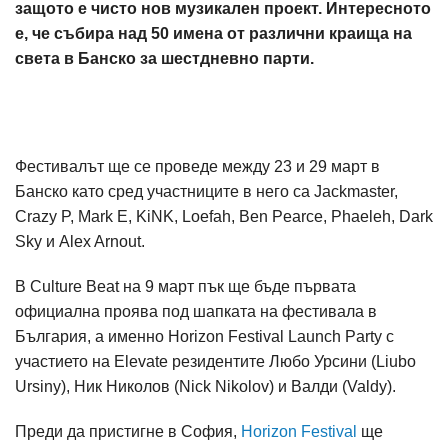
защото е чисто нов музикален проект. Интересното
е, че събира над 50 имена от различни краища на
света в Банско за шестдневно парти.
Фестивалът ще се проведе между 23 и 29 март в
Банско като сред участниците в него са Jackmaster,
Crazy P, Mark E, KiNK, Loefah, Ben Pearce, Phaeleh, Dark
Sky и Alex Arnout.
В Culture Beat на 9 март пък ще бъде първата
официална проява под шапката на фестивала в
България, а именно Horizon Festival Launch Party с
участието на Elevate резидентите Любо Урсини (Liubo
Ursiny), Ник Николов (Nick Nikolov) и Валди (Valdy).
Преди да пристигне в София,
Horizon Festival
ще