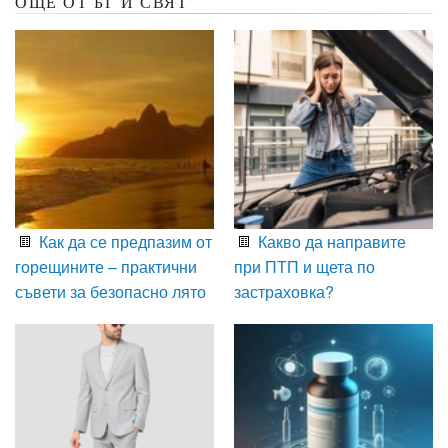
ОЩЕ ОТ БГ И СВЯТ
Как да се предпазим от
Какво да направите
горещините – практични
при ПТП и щета по
съвети за безопасно лято
застраховка?