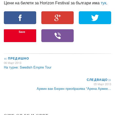
Цени на билети за Horizon Festival за българи има
тук
.
Save
<<
ПРЕДИШНО
06 Март 2013
На турне: Swedish Empire Tour
СЛЕДВАЩО
>>
05 Март 2013
Армин ван Бюрен преобразява "Арена Армее…