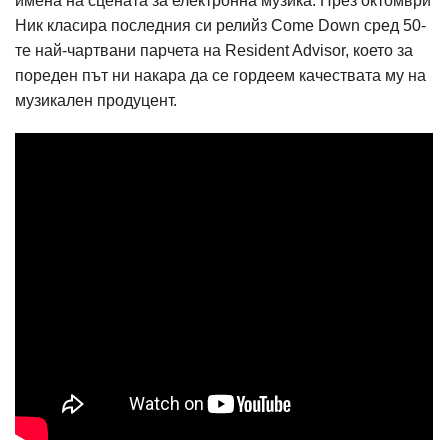
имена на сцената за електронна музика. През октомври
Ник класира последния си релийз Come Down сред 50-
те най-чартвани парчета на Resident Advisor, което за
пореден път ни накара да се гордеем качествата му на
музикален продуцент.