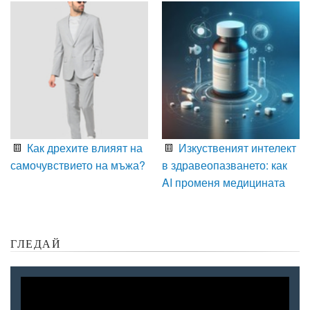
Как дрехите влияят на
Изкуственият интелект
самочувствието на мъжа?
в здравеопазването: как
AI променя медицината
ГЛЕДАЙ