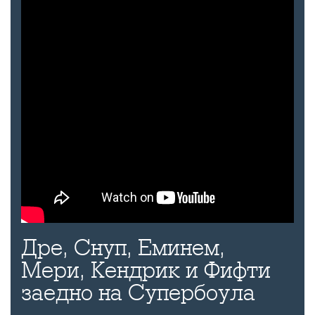
Дре, Снуп, Еминем,
Мери, Кендрик и Фифти
заедно на Супербоула