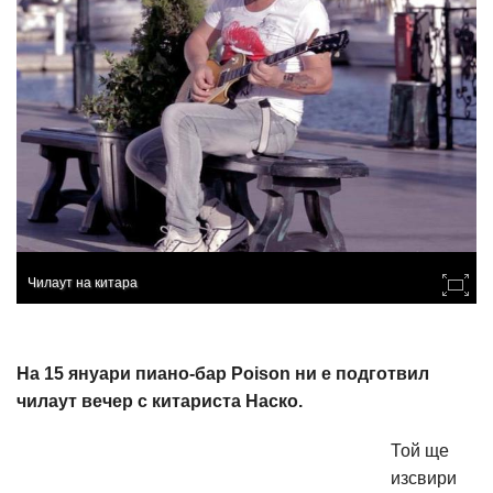
Чилаут на китара
На 15 януари пиано-бар Poison ни е подготвил
чилаут вечер с китариста Наско.
Той ще
изсвири