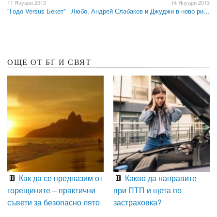
11 Януари 2013
14 Януари 2013
"Годо Versus Бекет"
Любо, Андрей Слабаков и Джуджи в ново ри…
ОЩЕ ОТ БГ И СВЯТ
Как да се предпазим от
Какво да направите
горещините – практични
при ПТП и щета по
съвети за безопасно лято
застраховка?