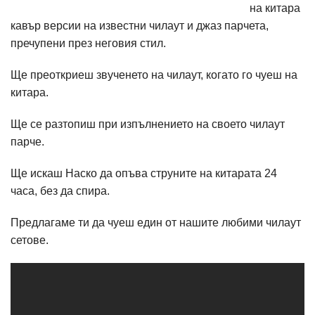
на китара
кавър версии на известни чилаут и джаз парчета,
пречупени през неговия стил.
Ще преоткриеш звученето на чилаут, когато го чуеш на
китара.
Ще се разтопиш при изпълнението на своето чилаут
парче.
Ще искаш Наско да опъва струните на китарата 24
часа, без да спира.
Предлагаме ти да чуеш един от нашите любими чилаут
сетове.