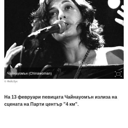
Чайнауомън (Chinawoman)
© Фейсбук
На 13 февруари певицата Чайнауомън излиза на
сцената на Парти център "4 км".