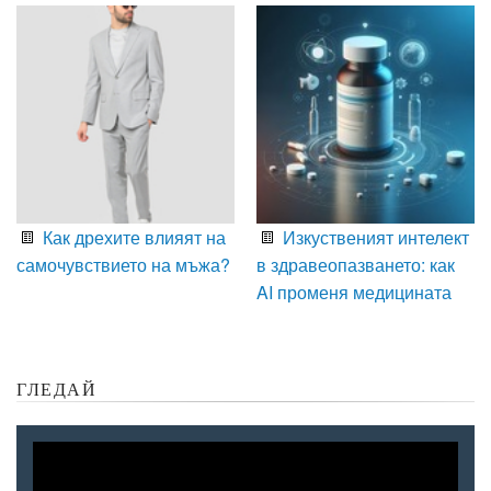
Как дрехите влияят на
Изкуственият интелект
самочувствието на мъжа?
в здравеопазването: как
AI променя медицината
ГЛЕДАЙ