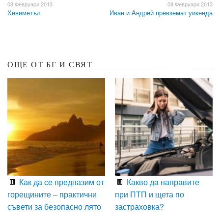
08 Февруари 2013
08 Февруари 2013
Хевиметъл
Иван и Андрей превземат уикенда
ОЩЕ ОТ БГ И СВЯТ
Как да се предпазим от
Какво да направите
горещините – практични
при ПТП и щета по
съвети за безопасно лято
застраховка?