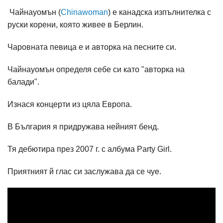
Чайнауомън (
Chinawoman
) е канадска изпълнителка с
руски корени, която живее в Берлин.
Чаровната певица е и авторка на песните си.
Чайнауомън
определя себе си като "авторка на
балади".
Изнася концерти из цяла Европа.
В България я придружава нейният бенд.
Тя дебютира през 2007 г. с албума Party Girl.
Приятният й глас си заслужава да се чуе.