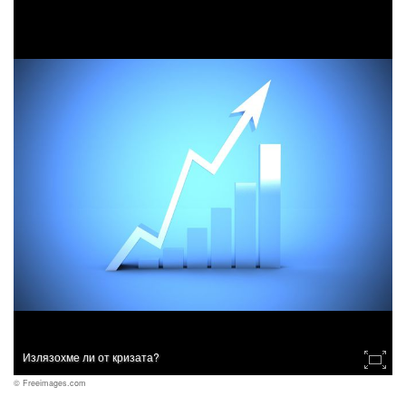
Излязохме ли от кризата?
© Freeimages.com