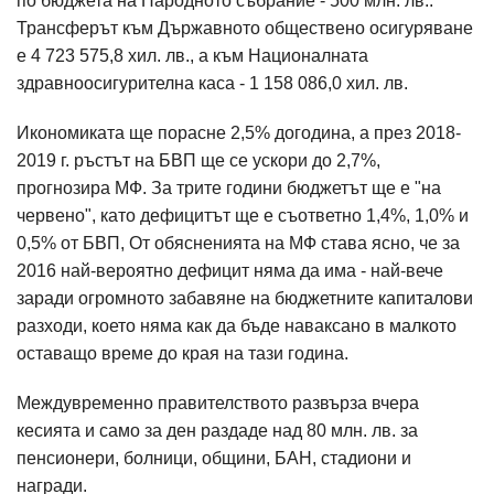
по бюджета на Народното събрание - 500 млн. лв..
Трансферът към Държавното обществено осигуряване
е 4 723 575,8 хил. лв., а към Националната
здравноосигурителна каса - 1 158 086,0 хил. лв.
Икономиката ще порасне 2,5% догодина, а през 2018-
2019 г. ръстът на БВП ще се ускори до 2,7%,
прогнозира МФ. За трите години бюджетът ще е "на
червено", като дефицитът ще е съответно 1,4%, 1,0% и
0,5% от БВП, От обясненията на МФ става ясно, че за
2016 най-вероятно дефицит няма да има - най-вече
заради огромното забавяне на бюджетните капиталови
разходи, което няма как да бъде наваксано в малкото
оставащо време до края на тази година.
Междувременно правителството развърза вчера
кесията и само за ден раздаде над 80 млн. лв. за
пенсионери, болници, общини, БАН, стадиони и
награди.