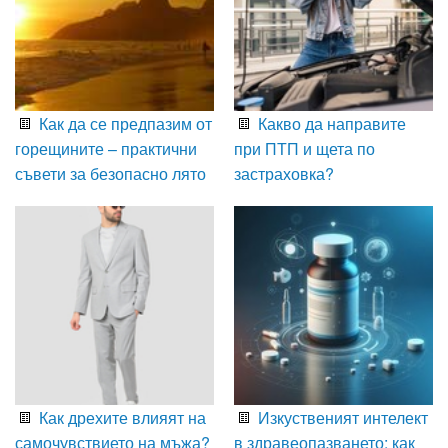
Как да се предпазим от
Какво да направите
горещините – практични
при ПТП и щета по
съвети за безопасно лято
застраховка?
Как дрехите влияят на
Изкуственият интелект
самочувствието на мъжа?
в здравеопазването: как