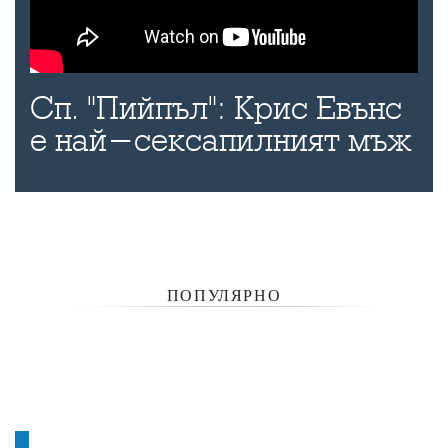
Сп. "Пийпъл": Крис Евънс
е най-сексапилният мъж
ПОПУЛЯРНО