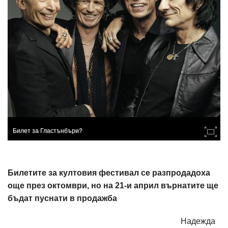
Билет за Гластънбъри?
Билетите за култовия фестивал се разпродадоха
още през октомври, но на 21-и април върнатите ще
бъдат пуснати в продажба
Надежда