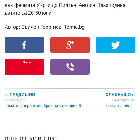
във фермата Уърти до Пилтън, Англия. Тази година
датите са 26-30 юни.
Автор: Свилен Георгиев, Termo.bg
Save
<<
ПРЕДИШНО
СЛЕДВАЩО
>>
08 Април 2013
04 Април 2013
Темите в априлския брой на Списание 8
Просто любов
ОЩЕ ОТ БГ И СВЯТ