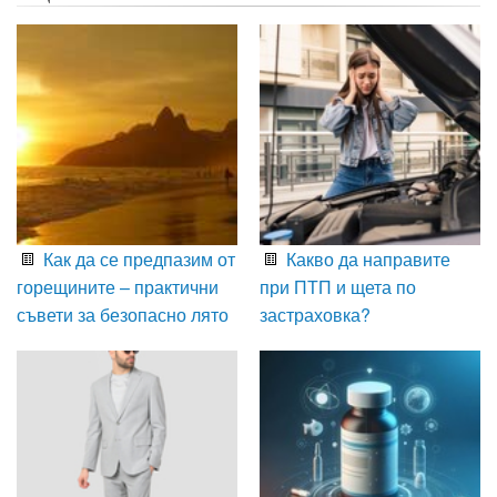
Как да се предпазим от
Какво да направите
горещините – практични
при ПТП и щета по
съвети за безопасно лято
застраховка?