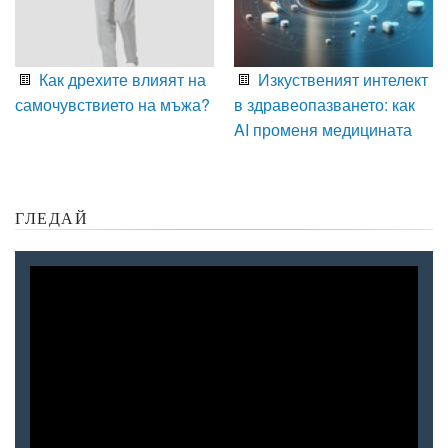
Как дрехите влияят на
Изкуственият интелект
самочувствието на мъжа?
в здравеопазването: как
AI променя медицината
ГЛЕДАЙ