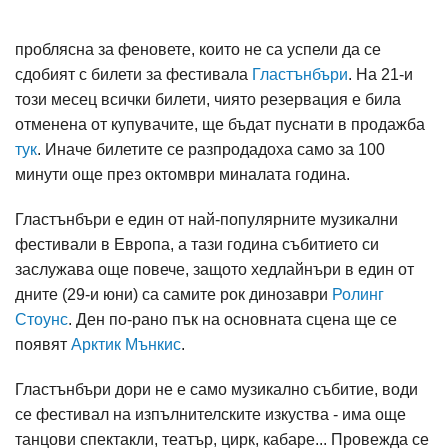
проблясна за феновете, които не са успели да се
сдобият с билети за фестивала
Гластънбъри
. На 21-и
този месец всички билети, чиято резервация е била
отменена от купувачите, ще бъдат пуснати в продажба
тук
. Иначе билетите се разпродадоха само за 100
минути още през октомври миналата година.
Гластънбъри е един от най-популярните музикални
фестивали в Европа, а тази година събитието си
заслужава още повече, защото хедлайнъри в един от
дните (29-и юни) са самите рок динозаври
Ролинг
Стоунс
. Ден по-рано пък на основната сцена ще се
появят
Арктик Мънкис
.
Гластънбъри дори не е само музикално събитие, води
се фестивал на изпълнителските изкуства - има още
танцови спектакли, театър, цирк, кабаре... Провежда се