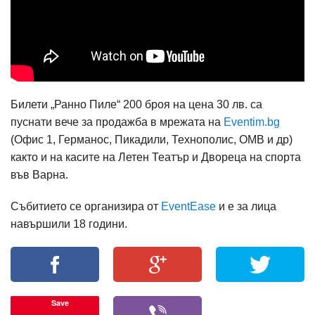
Билети „Ранно Пиле“ 200 броя на цена 30 лв. са
пуснати вече за продажба в мрежата на
Eventim.bg
(Офис 1, Германос, Пикадили, Технополис, ОМВ и др)
както и на касите на Летен Театър и Двореца на спорта
във Варна.
Събитието се организира от
EventEase
и е за лица
навършили 18 години.
Save