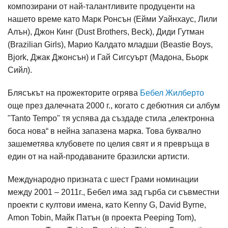
композирани от най-талантливите продуценти на
нашето време като Марк Ронсън (Ейми Уайнхаус, Лили
Алън), Джон Кинг (Dust Brothers, Beck), Диди Гутман
(Brazilian Girls), Марио Кaлдатo младши (Beastie Boys,
Bjork, Джак Джонсън) и Гай Сигсуърт (Мадона, Бьорк
Сийл).
Блясъкът на прожекторите огрява
Бебел Жилберто
още през далечната 2000 г., когато с дебютния си албум
"Tanto Tempo" тя успява да създаде стила „електронна
боса нова“ в нейна запазена марка. Това буквално
зашеметява клубовете по целия свят и я превръща в
един от на най-продаваните бразилски артисти.
Международно призната с шест Грами номинации
между 2001 – 2011г., Бебел има зад гърба си съвместни
проекти с култови имена, като Kenny G, David Byrne,
Amon Tobin, Майк Патън (в проекта Peeping Tom),