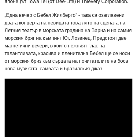
японeцът Towa Tei (от Dee-Lite) и Thievery Corporation.
„Една вечер с Бебел Жилберто“ - така са озаглавени
двата концерта на певицата това лято на сцената на
Летния театър в морската градина на Варна и на самия
морския бряг на къмпинг Юг, Лозенец. Предстоят две
магнетични вечери, в които нежният глас на
талантливата, красива и пленителна Бебел ще се носи
от морския бриз към сърцата на почитателите на боса
нова музиката, самбата и бразилския джаз.