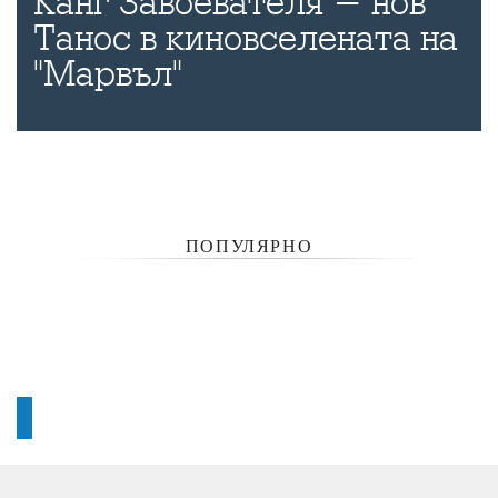
Канг Завоевателя - нов
Танос в киновселената на
"Марвъл"
ПОПУЛЯРНО