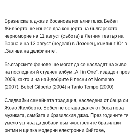
Бразилската джаз и босанова изпълнителка Бебел
Жилберто ще изнесе два концерта на българското
черноморие на 11 август (събота) в Летния театър на
Варна и на 12 август (неделя) в Лозенец, къмпинг Юг в
„Залива на делфините“.
Българските фенове ще могат да се насладят на живо
на последния й студиен албум „All in One“, издаден през
2009, както и на най-добрите й песни от Momento
(2007), Bebel Gilberto (2004) и Tanto Tempo (2000).
Следвайки семейната традиция, наследена от баща си
Жоао Жилберто, Бебел не остава далеч от боса нова
музиката, самбата и бразилския джаз. През годините тя
умело успява да добави към чувствените бразилски
ритми и щипка модерни електронни бийтове,