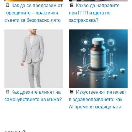
Как да се предпазим от
Какво да направите
горещините – практични
при ПТП и щета по
съвети за безопасно лято
застраховка?
Как дрехите влияят на
Изкуственият интелект
самочувствието на мъжа?
в здравеопазването: как
AI променя медицината