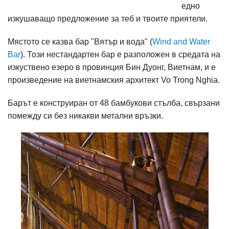
едно
изкушаващо предложение за теб и твоите приятели.
Мястото се казва бар "Вятър и вода" (
Wind and Water
Bar
). Този нестандартен бар е разположен в средата на
изкуствено езеро в провинция Бин Дуонг, Виетнам, и е
произведение на виетнамския архитект Vo Trong Nghia.
Барът е конструиран от 48 бамбукови стълба, свързани
помежду си без никакви метални връзки.