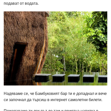
подават от водата.
Надяваме се, че Бамбуковият бар ти е допаднал и вече
си започнал да търсиш в интернет самолетни билети.
Пожелаваме ти лек път до там и приятна напитка в