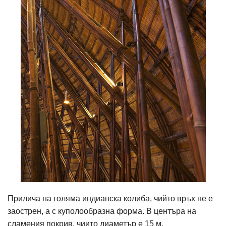
Прилича на голяма индианска колиба, чийто връх не е
заострен, а с куполообразна форма. В центъра на
сламения покрив, чиито диаметър е 15 м,