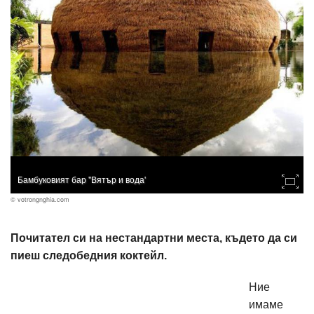
Бамбуковият бар "Вятър и вода'
© votrongnghia.com
Почитател си на нестандартни места, където да си
пиеш следобедния коктейл.
Ние
имаме