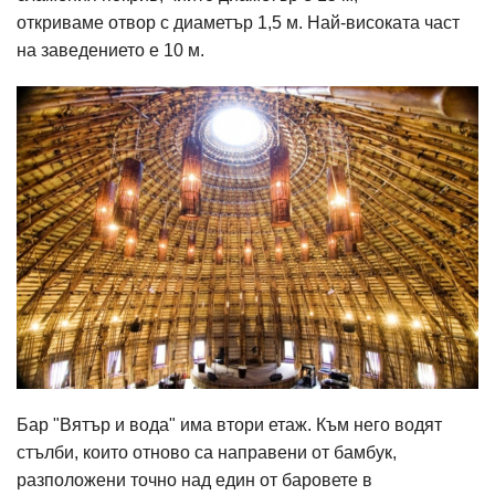
откриваме отвор с диаметър 1,5 м. Най-високата част
на заведението е 10 м.
Бар "Вятър и вода" има втори етаж. Към него водят
стълби, които отново са направени от бамбук,
разположени точно над един от баровете в