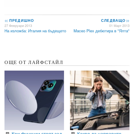
<<
ПРЕДИШНО
СЛЕДВАЩО
>>
27 Февруари 2013
01 Март 2013
На изложба: Италия на бъдещето
Maceo Plex дебютира в "Ялта"
ОЩЕ ОТ ЛАЙФСТАЙЛ
Кои функции стоят зад
Какво да направите