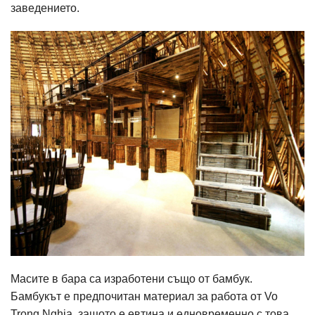
заведението.
Масите в бара са изработени също от бамбук.
Бамбукът е предпочитан материал за работа от Vo
Trong Nghia, защото е евтина и едновременно с това