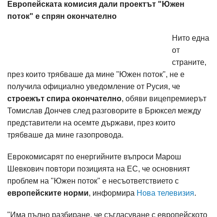
Европейската комисия дали проектът "Южен
поток" е спрян окончателно
Нито една
от
страните,
през които трябваше да мине "Южен поток", не е
получила официално уведомление от Русия, че
строежът спира окончателно
, обяви вицепремиерът
Томислав Дончев след разговорите в Брюксел между
представители на осемте държави, през които
трябваше да мине газопровода.
Еврокомисарят по енергийните въпроси Марош
Шевкович повтори позицията на ЕС, че основният
проблем на "Южен поток" е несъответствието с
европейските норми
, информира
Нова телевизия
.
"Има пълно разбиране, че съгласуване с европейското