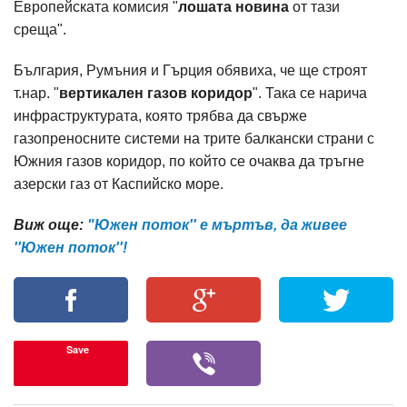
Европейската комисия "
лошата новина
от тази
среща".
България, Румъния и Гърция обявиха, че ще строят
т.нар. "
вертикален газов коридор
". Така се нарича
инфраструктурата, която трябва да свърже
газопреносните системи на трите балкански страни с
Южния газов коридор, по който се очаква да тръгне
азерски газ от Каспийско море.
Виж още:
"Южен поток'' е мъртъв, да живее
''Южен поток''!
Save