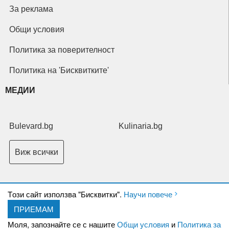
За реклама
Общи условия
Политика за поверителност
Политика на 'Бисквитките'
МЕДИИ
Bulevard.bg
Kulinaria.bg
Виж всички
Tози сайт използва "Бисквитки".
Научи повече
ПРИЕМАМ
Copyright © 2026 Ксениум ООД. Всички права запазени.
Developed by
Моля, запознайте се с нашите
Общи условия
и
Политика за
XeniumCompany.com