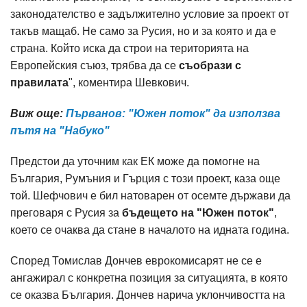
законодателство е задължително условие за проект от
такъв мащаб. Не само за Русия, но и за която и да е
страна. Който иска да строи на територията на
Европейския съюз, трябва да се
съобрази с
правилата
", коментира Шевкович.
Виж още:
Първанов: "Южен поток" да използва
пътя на "Набуко"
Предстои да уточним как ЕК може да помогне на
България, Румъния и Гърция с този проект, каза още
той. Шефчович е бил натоварен от осемте държави да
преговаря с Русия за
бъдещето на "Южен поток"
,
което се очаква да стане в началото на идната година.
Според Томислав Дончев еврокомисарят не се е
ангажирал с конкретна позиция за ситуацията, в която
се оказва България. Дончев нарича уклончивостта на