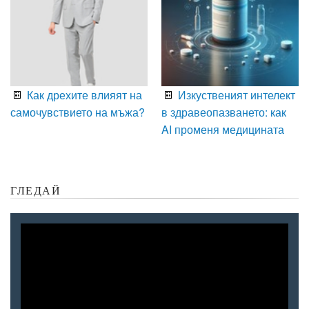
Как дрехите влияят на
Изкуственият интелект
самочувствието на мъжа?
в здравеопазването: как
AI променя медицината
ГЛЕДАЙ