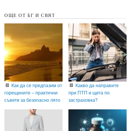
ОЩЕ ОТ БГ И СВЯТ
Как да се предпазим от
Какво да направите
горещините – практични
при ПТП и щета по
съвети за безопасно лято
застраховка?