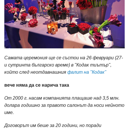
Самата церемония ще се състои на 26 февруари (27-
и сутринта българско време) в "Кодак тиътър",
който след неотдавнашния
фалит на "Кодак"
вече няма да се нарича така
От 2000 г. насам компанията плащаше над 3,5 млн.
долара годишно за правото салонът да носи нейното
име.
Договорът им беше за 20 години, но поради