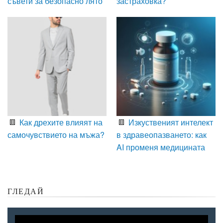
съвети за безопасно лято
застраховка?
Как дрехите влияят на
Изкуственият интелект
самочувствието на мъжа?
в здравеопазването: как
AI променя медицината
ГЛЕДАЙ