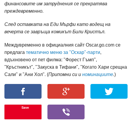
финансовите им затруднения се прекратява
преждевременно.
След оставката на Еди Мърфи като водещ на
вечерта се завръща комикът Били Кристъл.
Междувременно в официалния сайт Oscar.go.com се
предлага
тематично меню за "Оскар"-парти
,
вдъхновено от пет филма: "Форест Гъмп",
"Кръстникът", "Закуска в Тифани", "Когато Хари срещна
Сали" и "Ани Хол". (
Припомни си и
номинациите
.
)
Save