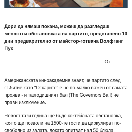
Дори да нямаш покана, можеш да разгледаш
менюто и обстановката на партито, представено 10
дни предварително от майстор-готвача Волфганг
Пук
От
Американската киноакадемия знаят, че партито след
събитие като "Оскарите" е не по-малко важен от самата
проява - и тазгодишният бал (The Governors Ball) не
прави изключение.
Новост тази година ще бъде коктейлната обстановка,
която ще позволи на 1500-те гости да циркулират по-
свободно из залата, докато опитват над 50 блюда,