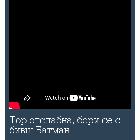
Тор отслабна, бори се с
бивш Батман