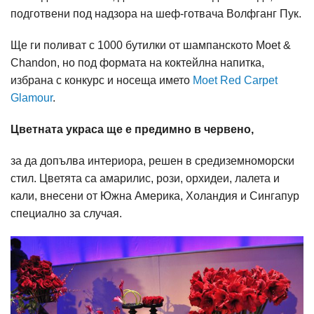
подготвени под надзора на шеф-готвача Волфганг Пук.
Ще ги поливат с 1000 бутилки от шампанското Moet &
Chandon, но под формата на коктейлна напитка,
избрана с конкурс и носеща името
Moet Red Carpet
Glamour
.
Цветната украса ще е предимно в червено,
за да допълва интериора, решен в средиземноморски
стил. Цветята са амарилис, рози, орхидеи, лалета и
кали, внесени от Южна Америка, Холандия и Сингапур
специално за случая.