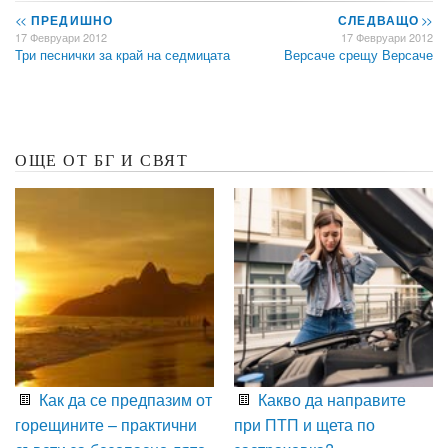
<<
ПРЕДИШНО
СЛЕДВАЩО
>>
17 Февруари 2012
17 Февруари 2012
Три песнички за край на седмицата
Версаче срещу Версаче
ОЩЕ ОТ БГ И СВЯТ
Как да се предпазим от
Какво да направите
горещините – практични
при ПТП и щета по