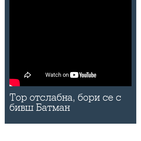
Тор отслабна, бори се с
бивш Батман