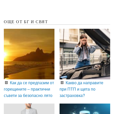
ОЩЕ ОТ БГ И СВЯТ
Как да се предпазим от
Какво да направите
горещините – практични
при ПТП и щета по
съвети за безопасно лято
застраховка?