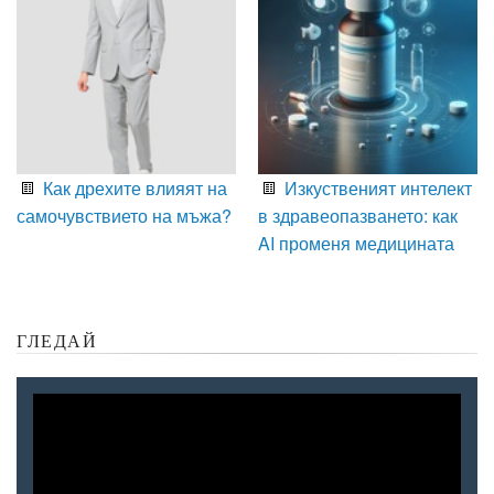
Как дрехите влияят на
Изкуственият интелект
самочувствието на мъжа?
в здравеопазването: как
AI променя медицината
ГЛЕДАЙ