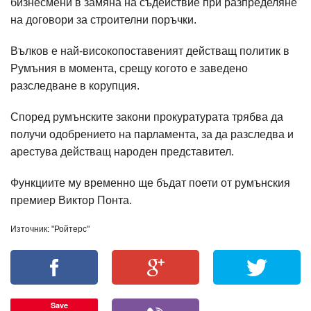
бизнесмени в замяна на съдействие при разпределяне
на договори за строителни поръчки.
Вълков е най-високопоставеният действащ политик в
Румъния в момента, срещу когото е заведено
разследване в корупция.
Според румънските закони прокуратурата трябва да
получи одобрението на парламента, за да разследва и
арестува действащ народен представител.
Функциите му временно ще бъдат поети от румънския
премиер Виктор Понта.
Източник: "Ройтерс"
Save