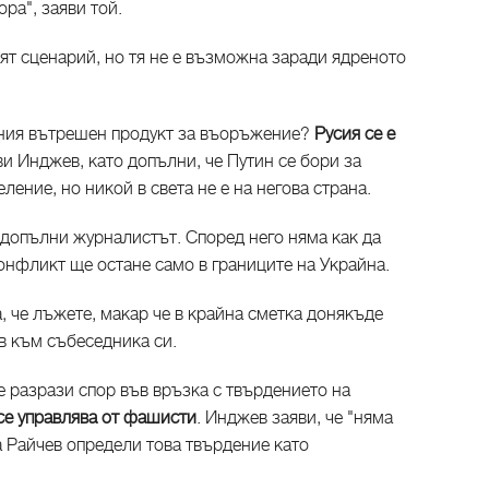
ора", заяви той.
ят сценарий, но тя не е възможна заради ядреното
тния вътрешен продукт за въоръжение?
Русия се е
яви Инджев, като допълни, че Путин се бори за
ление, но никой в света не е на негова страна.
допълни журналистът. Според него няма как да
онфликт ще остане само в границите на Украйна.
а, че лъжете, макар че в крайна сметка донякъде
ев към събеседника си.
е разрази спор във връзка с твърдението на
се управлява от фашисти
. Инджев заяви, че "няма
а Райчев определи това твърдение като