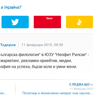
 в Украйна?
Save
 Тодоров
11 февруари 2015, 09:39
Българска филология" в ЮЗУ "Неофит Рилски" -
 маркетинг, рекламен криейтив, медии,
офия на успеха, бързи коли и умни жени.
СЛЕДВАЩО
>>
11 Февруари 2015
амен…
Политици и бизнесмени напират към научни…