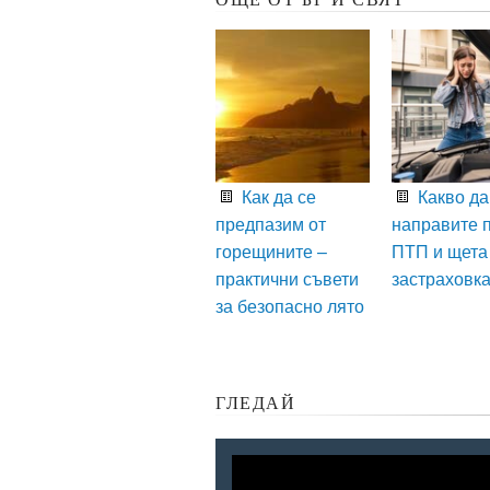
Как да се
Какво да
предпазим от
направите 
горещините –
ПТП и щета
практични съвети
застраховк
за безопасно лято
ГЛЕДАЙ