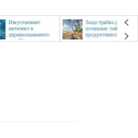
Изкуственият
Защо трябва да си
интелект в
почиваме: тайната на
здравеопазването:
продуктивността,
как AI променя
здравето и добрия
медицината
живот.