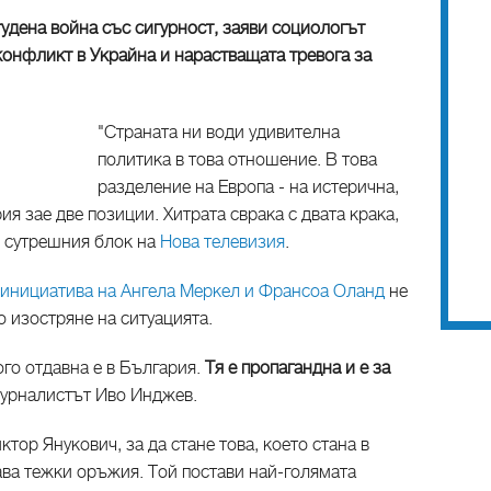
тудена война със сигурност, заяви социологът
конфликт в Украйна и нарастващата тревога за
"Страната ни води удивителна
политика в това отношение. В това
разделение на Европа - на истерична,
ия зае две позиции. Хитрата сврака с двата крака,
в сутрешния блок на
Нова телевизия
.
инициатива на Ангела Меркел и Франсоа Оланд
не
ко изостряне на ситуацията.
ого отдавна е в България.
Тя е пропагандна и е за
журналистът Иво Инджев.
ктор Янукович, за да стане това, което стана в
ава тежки оръжия. Той постави най-голямата