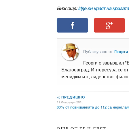
Виж още:
Иде ли краят на кризата
Публикувано от
Георги
Георги е завършил "
Благоевград. Интересува се от
мениджмънт, лидерство, филос
<<
ПРЕДИШНО
11 Февруари 2015
60% от повикванията до 112 са нерегл
ОЩЕ ОТ БГ И СВЯТ