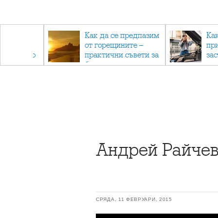
рез
Как да се предпазим
Ка
 - с
от горещините –
пр
ри отново
практични съвети за
за
та
безопасно лято
Андрей Райчев
СРЯДА, 11 ФЕВРУАРИ, 2015