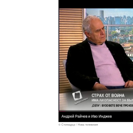
Андрей Райчев и Иво Инджев
© Стопкадър / Нова телевизия