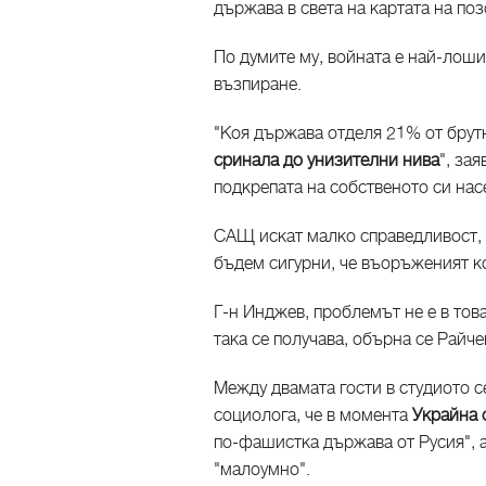
държава в света на картата на поз
По думите му, войната е най-лоши
възпиране.
"Коя държава отделя 21% от бру
сринала до унизителни нива
", за
подкрепата на собственото си насе
САЩ искат малко справедливост, 
бъдем сигурни, че въоръженият к
Г-н Инджев, проблемът не е в тов
така се получава, обърна се Райч
Между двамата гости в студиото с
социолога, че в момента
Украйна 
по-фашистка държава от Русия", 
"малоумно".