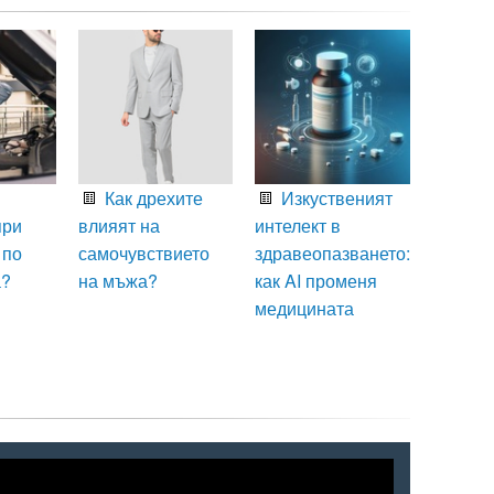
Как дрехите
Изкуственият
при
влияят на
интелект в
 по
самочувствието
здравеопазването:
а?
на мъжа?
как AI променя
медицината