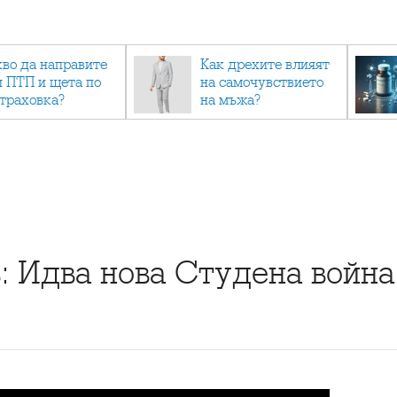
кво да направите
Как дрехите влияят
и ПТП и щета по
на самочувствието
страховка?
на мъжа?
: Идва нова Студена война