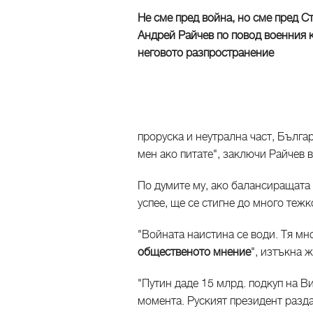
Не сме пред война, но сме пред С
Андрей Райчев по повод военния 
неговото разпространение
проруска и неутрална част, Българ
мен ако питате", заключи Райчев 
По думите му, ако балансиращата
успее, ще се стигне до много теж
"Войната наистина се води. Тя мн
общественото мнение
", изтъкна 
"Путин даде 15 млрд. подкуп на Ви
момента. Руският президент разд