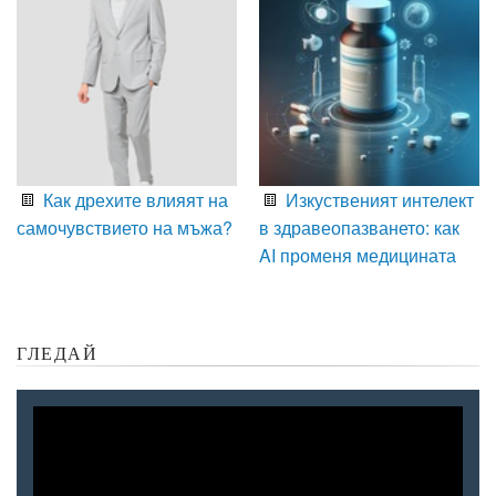
Как дрехите влияят на
Изкуственият интелект
самочувствието на мъжа?
в здравеопазването: как
AI променя медицината
ГЛЕДАЙ