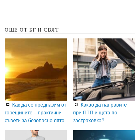
ОЩЕ ОТ БГ И СВЯТ
Как да се предпазим от
Какво да направите
горещините – практични
при ПТП и щета по
съвети за безопасно лято
застраховка?