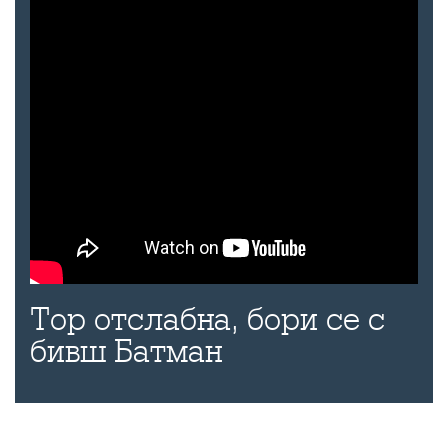
Тор отслабна, бори се с
бивш Батман