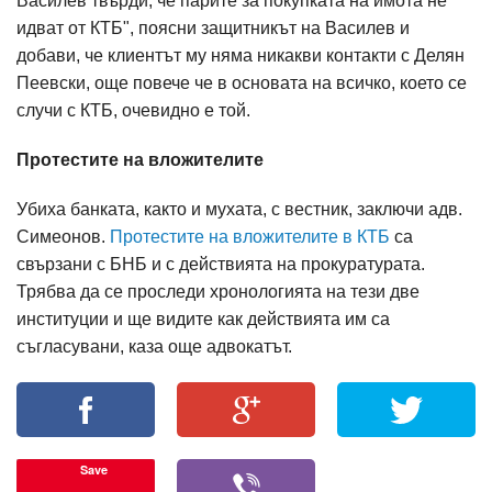
Василев твърди, че парите за покупката на имота не
идват от КТБ", поясни защитникът на Василев и
добави, че клиентът му няма никакви контакти с Делян
Пеевски, още повече че в основата на всичко, което се
случи с КТБ, очевидно е той.
Протестите на вложителите
Убиха банката, както и мухата, с вестник, заключи адв.
Симеонов.
Протестите на вложителите в КТБ
са
свързани с БНБ и с действията на прокуратурата.
Трябва да се проследи хронологията на тези две
институции и ще видите как действията им са
съгласувани, каза още адвокатът.
Save