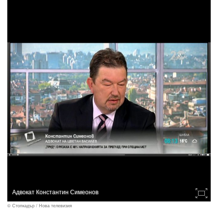
Адвокат Константин Симеонов
© Стопкадър / Нова телевизия