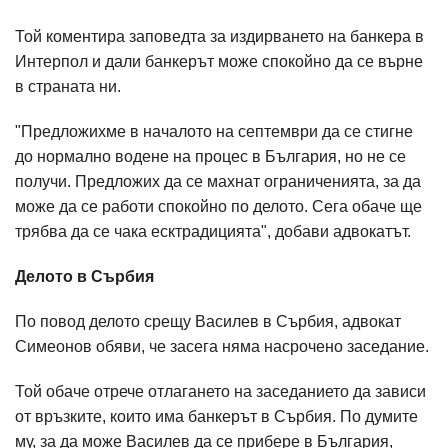
Той коментира заповедта за издирването на банкера в
Интерпол и дали банкерът може спокойно да се върне
в страната ни.
"Предложихме в началото на септември да се стигне
до нормално водене на процес в България, но не се
получи. Предложих да се махнат ограниченията, за да
може да се работи спокойно по делото. Сега обаче ще
трябва да се чака есктрадицията", добави адвокатът.
Делото в Сърбия
По повод делото срещу Василев в Сърбия, адвокат
Симеонов обяви, че засега няма насрочено заседание.
Той обаче отрече отлагането на заседанието да зависи
от връзките, които има банкерът в Сърбия. По думите
му, за да може Василев да се прибере в България,