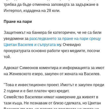
трябва да бъде отменена заповедта за задържане в
Интерпол, издадена на 28 юли.
Пране на пари
Защитникът на банкера бе категоричен, че не са били
уведомени за
разследването за пране на пари срещу
Цветан Василев и съпругата м
у. Очевидно
прокуратурата основно работи чрез медиите, посочи
той.
Адвокат Симеонов коментира и информацията за имот
на Женевското езеро, закупен от жената на Василев.
"Това е инвестиционен проект. Имотът е закупен преди
2 години и е бил платен чрез кредит.
Семейство Василеви нямат намерение да живеят в
тази къща. Не познавам от близо сделката, но Цветан