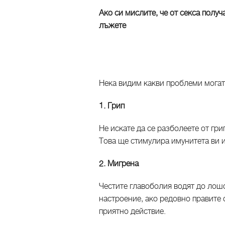
Ако си мислите, че от секса полу
лъжете
Нека видим какви проблеми могат 
1. Грип
Не искате да се разболеете от гри
Това ще стимулира имунитета ви и
2. Мигрена
Честите главоболия водят до лошо
настроение, ако редовно правите с
приятно действие.