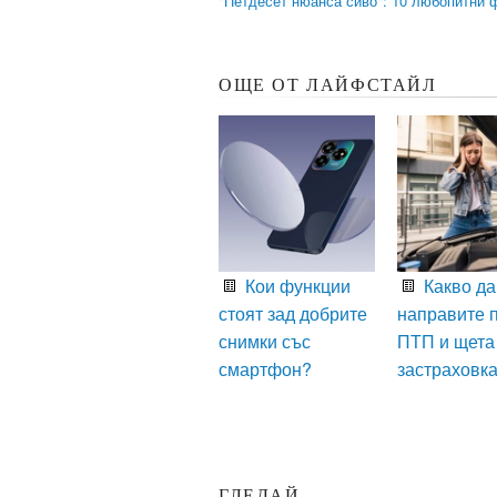
"Петдесет нюанса сиво": 10 любопитни
ОЩЕ ОТ ЛАЙФСТАЙЛ
Кои функции
Какво да
стоят зад добрите
направите 
снимки със
ПТП и щета
смартфон?
застраховк
ГЛЕДАЙ