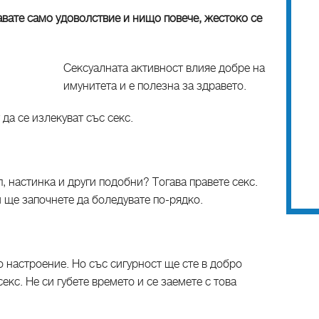
чавате само удоволствие и нищо повече, жестоко се
Сексуалната активност влияе добре на
имунитета и е полезна за здравето.
да се излекуват със секс.
п, настинка и други подобни? Тогава правете секс.
 ще започнете да боледувате по-рядко.
 настроение. Но със сигурност ще сте в добро
екс. Не си губете времето и се заемете с това