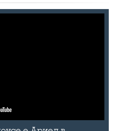
онсе е Ариел в