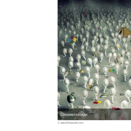
Сперматозоиди
© adsoftheworld.com