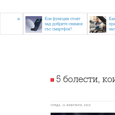
 съвети за
Кои функции стоят
Ка
зад добрите снимки
пр
не.
със смартфон?
за
5 болести, ко
СРЯДА, 11 ФЕВРУАРИ, 2015