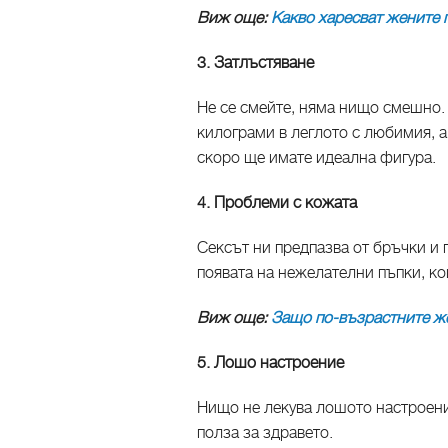
Виж още:
Какво харесват жените п
3. Затлъстяване
Не се смейте, няма нищо смешно.
килограми в леглото с любимия, а
скоро ще имате идеална фигура.
4. Проблеми с кожата
Сексът ни предпазва от бръчки и 
появата на нежелателни пъпки, ко
Виж още:
Защо по-възрастните же
5. Лошо настроение
Нищо не лекува лошото настроение
полза за здравето.