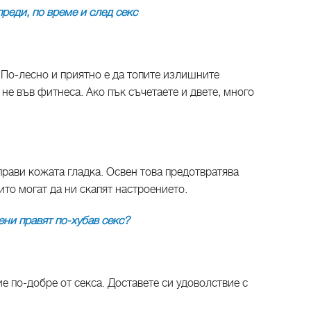
реди, по време и след секс
 По-лесно и приятно е да топите излишните
 не във фитнеса. Ако пък съчетаете и двете, много
прави кожата гладка. Освен това предотвратява
ито могат да ни скапят настроението.
ни правят по-хубав секс?
 по-добре от секса. Доставете си удоволствие с