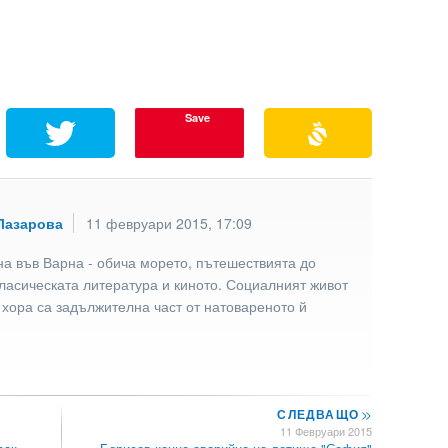
Save
Лазарова
11 февруари 2015, 17:09
а във Варна - обича морето, пътешествията до
ласическата литература и киното. Социалният живот
 хора са задължителна част от натовареното й
СЛЕДВАЩО
>>
11 Февруари 2015