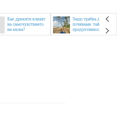
Как дрехите влияят
Защо трябва да си
на самочувствието
почиваме: тайната на
на мъжа?
продуктивността,
здравето и добрия
живот.