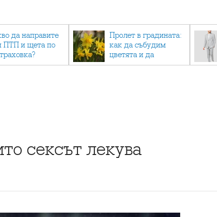
кво да направите
Пролет в градината:
и ПТП и щета по
как да събудим
страховка?
цветята и да
създадем зелен
оазис
ито сексът лекува