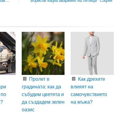
 фак…
Борисов кацна аварийно на летище "София"
Пролет в
Как дрехите
при
градината: как да
влияят на
 по
събудим цветята и
самочувствието
а?
да създадем зелен
на мъжа?
оазис