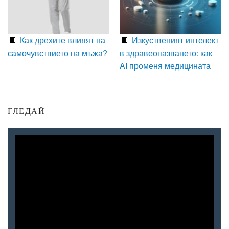
Как дрехите влияят на
Изкуственият интелект
самочувствието на мъжа?
в здравеопазването: как
AI променя медицината
ГЛЕДАЙ