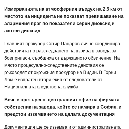
Измерванията на атмосферния въздух на 2,5 км от
мястото на инцидента не показват превишаване на
алармения праг по показатели серен диоксид и
азотен диоксид
Главният прокурор Сотир Цацаров лично координира
действията по разследването на взрива в завода за
боеприпаси, съобщиха от държавното обвинение. На
място процесуално-следствените действия се
ръководят от окръжния прокурор на Видин. В Горни
Лом е изпратен втори екип от следователи от
Националната следствена служба.
Вече е претърсен централният офис на фирмата
собственик на завода, който се намира в София, и
предстои изземването на цялата документация
Документация ще се изземва и от административната