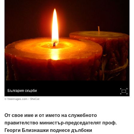
България скърби
© freeimages.com / SheCat
От свое име и от името на служебното
правителство министър-председателят проф.
Георги Близнашки поднесе дълбоки