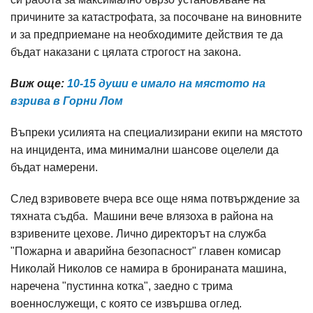
причините за катастрофата, за посочване на виновните
и за предприемане на необходимите действия те да
бъдат наказани с цялата строгост на закона.
Виж още:
10-15 души е имало на мястото на
взрива в Горни Лом
Въпреки усилията на специализирани екипи на мястото
на инцидента, има минимални шансове оцелели да
бъдат намерени.
След взривовете вчера все още няма потвърждение за
тяхната съдба. Машини вече влязоха в района на
взривените цехове. Лично директорът на служба
"Пожарна и аварийна безопасност" главен комисар
Николай Николов се намира в бронираната машина,
наречена "пустинна котка", заедно с трима
военнослужещи, с която се извършва оглед.