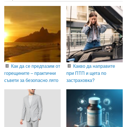
Как да се предпазим от
Какво да направите
горещините – практични
при ПТП и щета по
съвети за безопасно лято
застраховка?