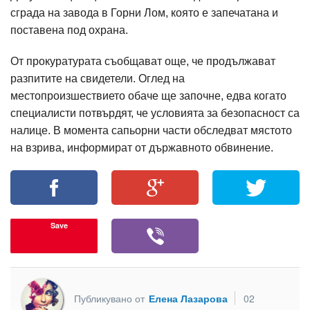
сграда на завода в Горни Лом, която е запечатана и
поставена под охрана.
От прокуратурата съобщават още, че продължават
разпитите на свидетели. Оглед на
местопроизшествието обаче ще започне, едва когато
специалисти потвърдят, че условията за безопасност са
налице. В момента сапьорни части обследват мястото
на взрива, информират от държавното обвинение.
Save
Публикувано от
Елена Лазарова
02