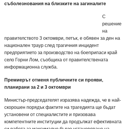
съболезнования на близките на загиналите
С
решение
на
правителството 3 октомври, петък, е обявен за ден на
национален траур след трагичния инцидент
предприятието за производство на боеприпаси край
село Горни Лом, съобщиха от правителствената
информационна служба.
Премиерът отменя публичните си прояви,
планирани за 2 и 3 октомври
Министър-председателят изразява надежда, че в най-
скорошен порядък фактите на трагедията ще бъдат
установени от специалистите и призовава
компетентните институции да продължат ефективната
си работа за максимално бързо установяване на