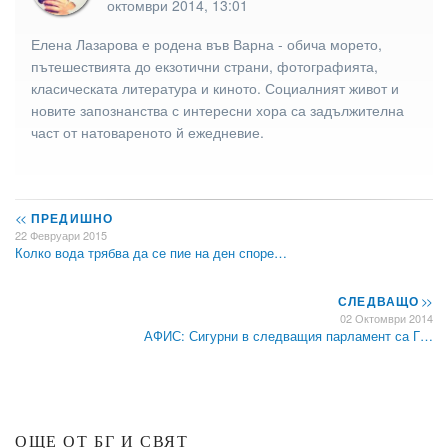
октомври 2014, 13:01
Елена Лазарова е родена във Варна - обича морето,
пътешествията до екзотични страни, фотографията,
класическата литература и киното. Социалният живот и
новите запознанства с интересни хора са задължителна
част от натовареното й ежедневие.
<<
ПРЕДИШНО
22 Февруари 2015
Колко вода трябва да се пие на ден споре…
СЛЕДВАЩО
>>
02 Октомври 2014
АФИС: Сигурни в следващия парламент са Г…
ОЩЕ ОТ БГ И СВЯТ