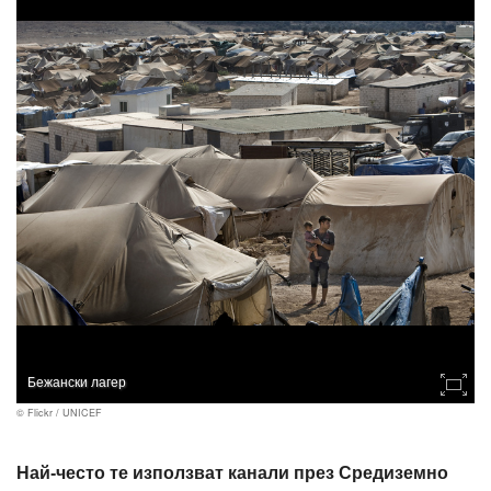
Бежански лагер
© Flickr / UNICEF
Най-често те използват канали през Средиземно