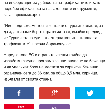
на информация за дейността на трафикантите и като
подобри ефикасността на законовите инструменти,
каза еврокомисарят.
"Ние поддържаме тесни контакти с турските власти, за
да адаптираме бързо стратегията си, имайки предвид,
че Турция стана един от алтернативните пътища за
трафикантите", посочи Аврамопулос.
Наред с това ЕС и страните членки трябва да
изработят заедно програма за настаняване на бежанци
и да увеличат броя на местата за сирийски бежанци,
ограничен сега до 36 хил. за общо 3,5 млн. сирийци,
избягали от своята страна.
Save