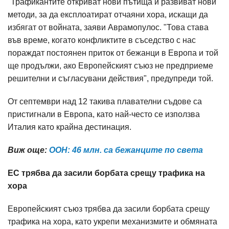
"Трафикантите откриват нови пътища и развиват нови
методи, за да експлоатират отчаяни хора, искащи да
избягат от войната, заяви Аврамопулос. "Това става
във време, когато конфликтите в съседство с нас
пораждат постоянен приток от бежанци в Европа и той
ще продължи, ако Европейският съюз не предприеме
решителни и съгласувани действия", предупреди той.
От септември над 12 такива плавателни съдове са
пристигнали в Европа, като най-често се използва
Италия като крайна дестинация.
Виж още:
ООН: 46 млн. са бежанците по света
ЕС трябва да засили борбата срещу трафика на
хора
Европейският съюз трябва да засили борбата срещу
трафика на хора, като укрепи механизмите и обмяната