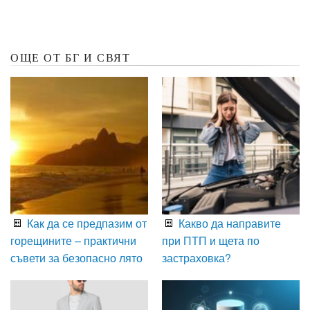
ОЩЕ ОТ БГ И СВЯТ
Как да се предпазим от
Какво да направите
горещините – практични
при ПТП и щета по
съвети за безопасно лято
застраховка?