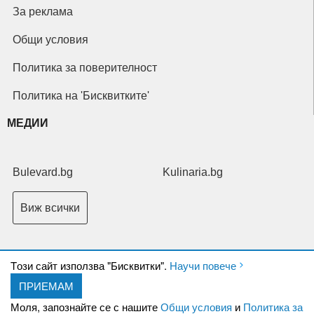
За реклама
Общи условия
Политика за поверителност
Политика на 'Бисквитките'
МЕДИИ
Bulevard.bg
Kulinaria.bg
Виж всички
Tози сайт използва "Бисквитки".
Научи повече
ПРИЕМАМ
Copyright © 2026 Ксениум ООД. Всички права запазени.
Developed by
Моля, запознайте се с нашите
Общи условия
и
Политика за
XeniumCompany.com