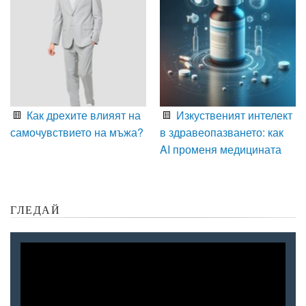
Как дрехите влияят на
Изкуственият интелект
самочувствието на мъжа?
в здравеопазването: как
AI променя медицината
ГЛЕДАЙ