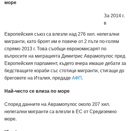
море
За 2014 г.
в
Европейския съюз са влезли над 276 хил. нелегални
мигранти, като броят им е повече от 2 пъти по-голям
спрямо 2013 г. Това съобщи еврокомисарят по
въпросите на миграцията Димитрис Аврамопулос пред
Европейския парламент, където вчера имаше дебати за
бедстващите кораби със стотици мигранти, стигащи до
бреговете на Италия, предаде
АФП
.
Най-често се влиза по море
Според данните на Аврамопулос около 207 хил.
нелегални мигранти са влезли в ЕС от Средиземно
море.