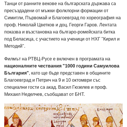
Танци от ранните векове на българската държава са
пресъздадени от мъжки фолклорни формации от
Симитли, Първомай и Благоевград по хореография на
проф. Николай Цветков и доц. Георги Гаров. Лентата
показва и възстановка на българо-ромейската битка
под Беласица, с участието на ученици от НХГ "Кирил и
Методий".
Филмът на РТВЦ-Русе е включен в програмата на
националните чествания "1000 години Самуилова
България"
, като ще бъде представен в общините
Благоевград и Петрич на 9 и 10 октомври със
специални гости са акад. Васил Гюзелев и проф.
Михаил Неделчев, съобщават от БНТ.