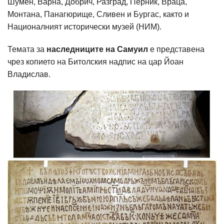
Шумен, Варна, Добрич, Разград, Перник, Враца,
Монтана, Панагюрище, Сливен и Бургас, както и
Националният исторически музей (НИМ).
Темата за
наследниците на Самуил
е представена
чрез копието на Битолския надпис на цар Йоан
Владислав.