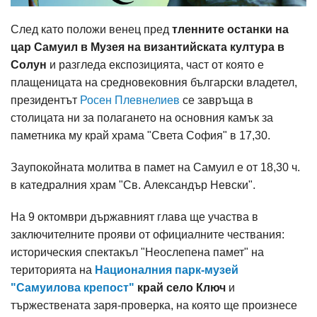
След като положи венец пред
тленните останки на
цар Самуил в Музея на византийската култура в
Солун
и разгледа експозицията, част от която е
плащеницата на средновековния български владетел,
президентът
Росен Плевнелиев
се завръща в
столицата ни за полагането на основния камък за
паметника му край храма "Света София" в 17,30.
Заупокойната молитва в памет на Самуил е от 18,30 ч.
в катедралния храм "Св. Александър Невски".
На 9 октомври държавният глава ще участва в
заключителните прояви от официалните чествания:
историческия спектакъл "Неослепена памет" на
територията на
Националния парк-музей
"Самуилова крепост"
край село Ключ
и
тържествената заря-проверка, на която ще произнесе