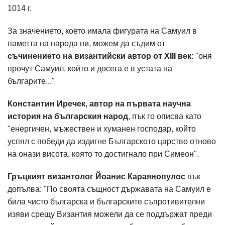
1014 г.
За значението, което имала фигурата на Самуил в
паметта на народа ни, можем да съдим от
съчинението на византийски автор от XIII век
: "оня
прочут Самуил, който и досега е в устата на
българите..."
Константин Иречек, автор на първата научна
история на българския народ
, пък го описва като
"енергичен, мъжествен и хуманен господар, който
успял с победи да издигне Българското царство отново
на онази висота, която то достигнало при Симеон".
Гръцкият византолог Йоанис Караянопулос
пък
допълва: "По своята същност държавата на Самуил е
била чисто българска и българските съпротивителни
изяви срещу Византия можели да се поддържат преди