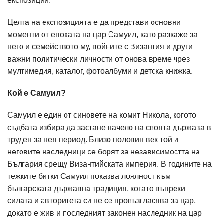
експозиции.
Целта на експозицията е да представи основни
моменти от епохата на цар Самуил, като разкаже за
него и семейството му, войните с Византия и други
важни политически личности от онова време чрез
мултимедия, каталог, фотоалбуми и детска книжка.
Кой е Самуил?
Самуил е един от синовете на комит Никола, когото
съдбата избира да застане начело на своята държава в
труден за нея период. Близо половин век той и
неговите наследници се борят за независимостта на
България срещу Византийската империя. В годините на
тежките битки Самуил показва лоялност към
българската държавна традиция, когато въпреки
силата и авторитета си не се провъзгласява за цар,
докато е жив и последният законен наследник на цар