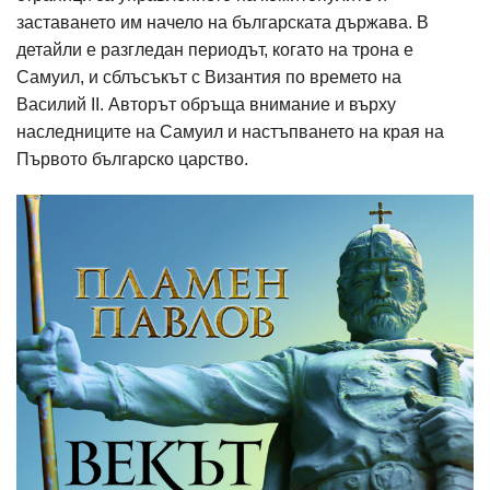
заставането им начело на българската държава. В
детайли е разгледан периодът, когато на трона е
Самуил, и сблъсъкът с Византия по времето на
Василий II. Авторът обръща внимание и върху
наследниците на Самуил и настъпването на края на
Първото българско царство.