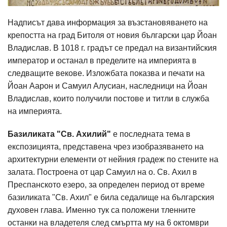
Надписът дава информация за възстановяването на
крепостта на град Битоля от новия български цар Йоан
Владислав. В 1018 г. градът се предал на византийския
император и останал в пределите на империята в
следващите векове. Изложбата показва и печати на
Йоан Аарон и Самуил Алусиан, наследници на Йоан
Владислав, които получили постове и титли в служба
на империята.
Базиликата "Св. Ахилий"
е последната тема в
експозицията, представена чрез изобразяването на
архитектурни елементи от нейния градеж по стените на
залата. Построена от цар Самуил на о. Св. Ахил в
Преспанското езеро, за определен период от време
базиликата "Св. Ахил" е била седалище на българския
духовен глава. Именно тук са положени тленните
останки на владетеля след смъртта му на 6 октомври