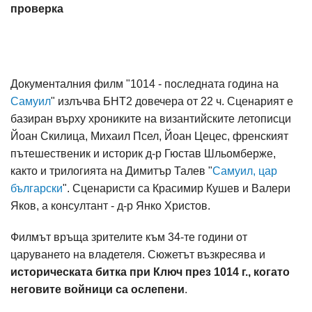
проверка
Документалния филм "1014 - последната година на
Самуил
" излъчва БНТ2 довечера от 22 ч. Сценарият е
базиран върху хрониките на византийските летописци
Йоан Скилица, Михаил Псел, Йоан Цецес, френският
пътешественик и историк д-р Гюстав Шльомберже,
както и трилогията на Димитър Талев "
Самуил, цар
български
". Сценаристи са Красимир Кушев и Валери
Яков, а консултант - д-р Янко Христов.
Филмът връща зрителите към 34-те години от
царуването на владетеля. Сюжетът възкресява и
историческата битка при Ключ през 1014 г., когато
неговите войници са ослепени
.