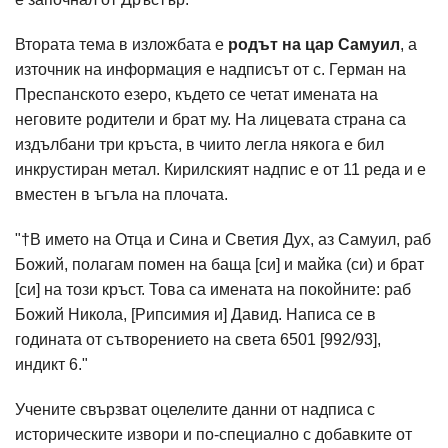
Втората тема в изложбата е
родът на цар Самуил
, а
източник на информация е надписът от с. Герман на
Преспанското езеро, където се четат имената на
неговите родители и брат му. На лицевата страна са
издълбани три кръста, в чиито легла някога е бил
инкрустиран метал. Кирилският надпис е от 11 реда и е
вместен в ъгъла на плочата.
"†В името на Отца и Сина и Светия Дух, аз Самуил, раб
Божий, полагам помен на баща [си] и майка (си) и брат
[си] на този кръст. Това са имената на покойните: раб
Божий Никола, [Рипсимия и] Давид. Написа се в
годината от сътворението на света 6501 [992/93],
индикт 6."
Учените свързват оцелелите данни от надписа с
историческите извори и по-специално с добавките от