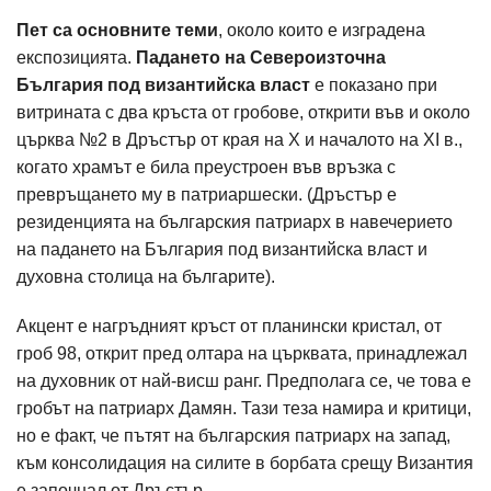
Пет са основните теми
, около които е изградена
експозицията.
Падането на Североизточна
България под византийска власт
е показано при
витрината с два кръста от гробове, открити във и около
църква №2 в Дръстър от края на Х и началото на XI в.,
когато храмът е била преустроен във връзка с
превръщането му в патриаршески. (Дръстър е
резиденцията на българския патриарх в навечерието
на падането на България под византийска власт и
духовна столица на българите).
Акцент е нагръдният кръст от планински кристал, от
гроб 98, открит пред олтара на църквата, принадлежал
на духовник от най-висш ранг. Предполага се, че това е
гробът на патриарх Дамян. Тази теза намира и критици,
но е факт, че пътят на българския патриарх на запад,
към консолидация на силите в борбата срещу Византия
е започнал от Дръстър.