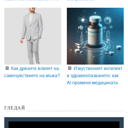
Как дрехите влияят на
Изкуственият интелект
самочувствието на мъжа?
в здравеопазването: как
AI променя медицината
ГЛЕДАЙ