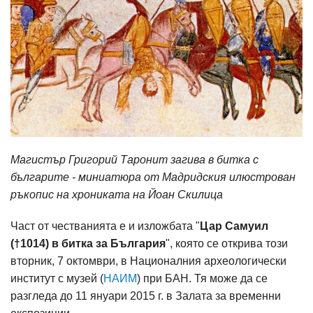
Магистър Григорий Таронит загива в битка с
българите - миниатюра от Мадридския илюстрован
ръкопис на хрониката на Йоан Скилица
Част от честванията е и изложбата "
Цар Самуил
(†1014) в битка за България
", която се открива този
вторник, 7 октомври, в Националния археологически
институт с музей (
НАИМ
) при БАН. Тя може да се
разгледа до 11 януари 2015 г. в Залата за временни