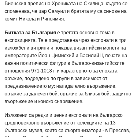
Виенския препис на Хрониката на Скилица, където се
споменава, че цар Самуил и братята му са синове на
комит Никола и Рипсимия.
Битката за България
е третата основна тема в
експозицията. Тя е представена чрез експонати в три
изложбени витрини и показва византийски монети на
императорите Йоан Цимисхий и Василий II, печати на
важни политически фигури в българо-византийските
отношения 971-1018 г. и характерното за епохата
оръжие, подредено по групи в зависимост от
предназначението му: нападателно въоръжение,
оръжие за далечен бой, оръжие за близък бой, защитно
въоръжение и конско снаряжение.
Изложени са редки и ценни експонати на българско
средновековно въоръжение от колекциите на 13
български музея, които са съорганизатори - в Преслав,