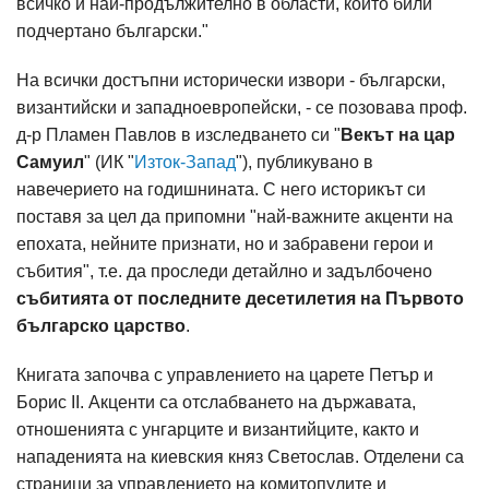
всичко и най-продължително в области, които били
подчертано български."
На всички достъпни исторически извори - български,
византийски и западноевропейски, - се позовава проф.
д-р Пламен Павлов в изследването си "
Векът на цар
Самуил
" (ИК "
Изток-Запад
"), публикувано в
навечерието на годишнината. С него историкът си
поставя за цел да припомни "най-важните акценти на
епохата, нейните признати, но и забравени герои и
събития", т.е. да проследи детайлно и задълбочено
събитията от последните десетилетия на Първото
българско царство
.
Книгата започва с управлението на царете Петър и
Борис II. Акценти са отслабването на държавата,
отношенията с унгарците и византийците, както и
нападенията на киевския княз Светослав. Отделени са
страници за управлението на комитопулите и