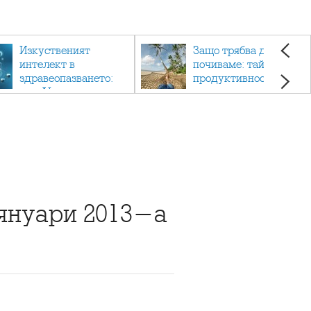
Изкуственият
Защо трябва да си
интелект в
почиваме: тайната на
здравеопазването:
продуктивността,
как AI променя
здравето и добрия
медицината
живот.
 януари 2013-а