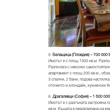
5.
Белащица (Пловдив) – 700 000
Имотът е с площ 1300 кв.м. Разпол
Разполага с няколко самостоятелн
апартамент с площ 200 кв.м., обза
3 спални, 2 бани, подова настилка
оточенто и клондайк, кухненски б
6.
Драгалевци (София) – 1 500 00
Имотът е с разгъната застроена п
кв.м. Къщата e реализирана на е