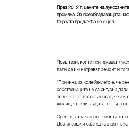
През 2012 г. цените на луксознит
промяна. За преобладаващата час
бързата продажба не е цел.
Пред тези, които притежават лукс
дали да им направят ремонт и тога
"Причина за колебанието е, че ре
собствениците не са сигурни дали
повечето от тях осъзнават, че им
жилището или къщата по-търговск
Сред по-атрактивните имоти този 
Драгалевци и още една в центъра