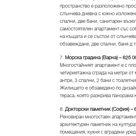
пространство е разположено прос
слънчева дневна с южно изложение
спални, две бани, санитарен възел
самостоятелен апартамент със соб
на къщата и се състои от слънчева
обзавеждане, две спални, баня д 
7.
Морска градина (Варна) – 625 
Многостайният апартамент е с пло
четириетажна сграда на метри от 
антре, 3 спални, 2 бани с тоалет
Жилището е обзаведено по дизайне
тераса, която разкрива панорама 
8.
Докторски паметник (София)
– 
Реновиран многостаен апартамент 
архитектурен паметник на култура
помещения, кухня с вградени уред