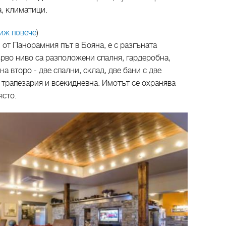
, климатици.
иж повече
)
 от Панорамния път в Бояна, е с разгъната
ърво ниво са разположени спалня, гардеробна,
на второ - две спални, склад, две бани с две
, трапезария и всекидневна. Имотът се охранява
ясто.