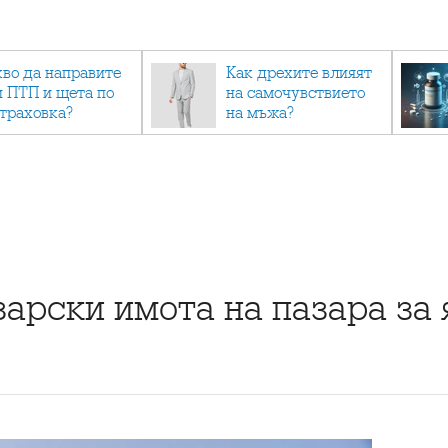
кво да направите
Как дрехите влияят
и ПТП и щета по
на самочувствието
страховка?
на мъжа?
арски имота на пазара за