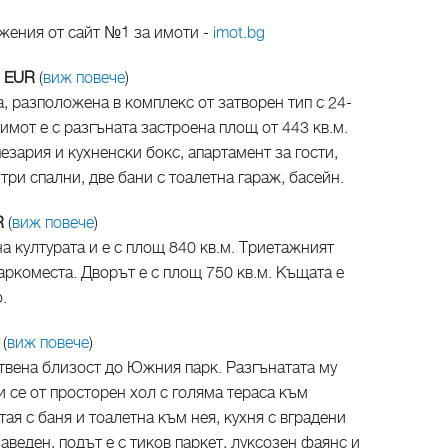
ожения от сайт №1 за имоти -
imot.bg
0 EUR
(
виж повече
)
 разположена в комплекс от затворен тип с 24-
имот е с разгъната застроена площ от 443 кв.м.
езария и кухненски бокс, апартамент за гости,
 три спални, две бани с тоалетна гараж, басейн.
R
(
виж повече
)
а културата и е с площ 840 кв.м. Триетажният
паркоместа. Дворът е с площ 750 кв.м. Къщата е
.
R
(
виж повече
)
твена близост до Южния парк. Разгънатата му
и се от просторен хол с голяма тераса към
ая с баня и тоалетна към нея, кухня с вградени
аведен, подът е с тиков паркет, луксозен фаянс и