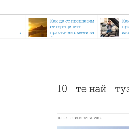
рез
Как да се предпазим
Ка
 - с
от горещините –
пр
ри отново
практични съвети за
за
та
безопасно лято
10-те най-туз
ПЕТЪК, 08 ФЕВРУАРИ, 2013