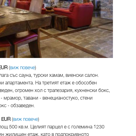
 EUR
(
виж повече
)
ага със сауна, турски хамам, виенски салон.
и апартамента. На третият етаж е обособен
веден, огромен хол с трапезария, кухненски бокс,
 - мрамор, тавани - венецианостуко, стени
окс - обзаведен.
0 EUR
(
виж повече
)
лощ 500 кв.м. Целият парцел е с големина 1230
дин жилищен етаж, като в подпокривното