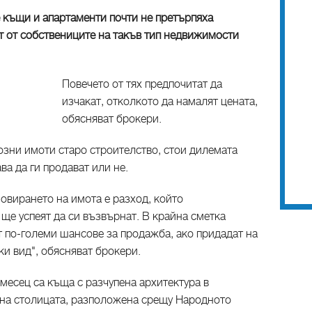
е къщи и апартаменти почти не претърпяха
т от собствениците на такъв тип недвижимости
Повечето от тях предпочитат да
изчакат, отколкото да намалят цената,
обясняват брокери.
озни имоти старо строителство, стои дилемата
ва да ги продават или не.
новирането на имота е разход, който
 ще успеят да си възвърнат. В крайна сметка
ат по-големи шансове за продажба, ако придадат на
и вид", обясняват брокери.
месец са къща с разчупена архитектура в
 на столицата, разположена срещу Народното