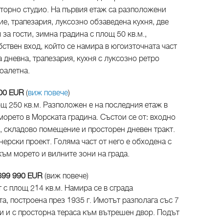
торно студио. На първия етаж са разположени
, трапезария, луксозно обзаведена кухня, две
 за гости, зимна градина с площ 50 кв.м.,
ствен вход, който се намира в югоизточната част
 дневна, трапезария, кухня с луксозно ретро
тоалетна.
000 EUR
(
виж повече
)
щ 250 кв.м. Разположен е на последния етаж в
морето в Морската градина. Състои се от: входно
ни, складово помещение и просторен дневен тракт.
рски проект. Голяма част от него е обходена с
към морето и вилните зони на града.
699 990 EUR
(виж повече)
с площ 214 кв.м. Намира се в сграда
та, построена през 1935 г. Имотът разполага със 7
и и с просторна тераса към вътрешен двор. Подът