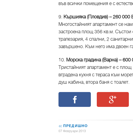
във всички помещения е с естеств
9.
Кършияка (Пловдив) – 260 000
Многостайният апартамент се нами
застроена площ 356 кв.м. Състои 
трапезария, 4 спални, 2 санитарн
завършено. Към него има двоен г
10.
Морска градина (Варна) – 600
Тристайният апартамент е с площ 
вградена кухня с тераса към морет
душ кабина, втора баня с тоалет.
<<
ПРЕДИШНО
07 Февруари 2013