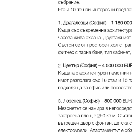
събрание.
Ето и 10-те най-интересни предл
1.
Драгалевци (София) – 1 180 00
Къща със съвременна архитектура,
часова жива охрана. Двуетажният 
Състои се от просторен хол с трап
фитнес с парна баня, тип кабинет,
2.
Център (София) – 4 500 000 EU
Къщата е архитектурен паметник н
имот разполага със 16 стаи и 15 
подходяща за офис или посолство
3.
Лозенец (София) – 800 000 EU
Мезонетът се намира в непосредс
застроена площ е 250 кв.м. Състо
вътрешен двор с фонтан, детска ст
електроуреди. Апартаментът е обз