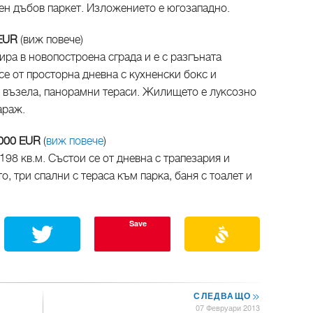
ен дъбов паркет. Изложението е югозападно.
 EUR
(виж повече)
ра в новопостроена сграда и е с разгъната
се от просторна дневна с кухненски бокс и
и възела, панорамни тераси. Жилището е луксозно
араж.
 000 EUR
(
виж повече
)
198 кв.м. Състои се от дневна с трапезария и
о, три спални с тераса към парка, баня с тоалет и
Save
СЛЕДВАЩО
>>
07 Февруари 2013