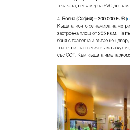
теракота, петкамерна PVC дограма
4.
Бояна (София) – 300 000 EUR
(
в
Къщата, която се намира на метри
застроена площ от 255 кв.м. На п
баня с тоалетна и вътрешен двор, 
тоалетни, на третия етаж са кухня
със СОТ. Към къщата има парком