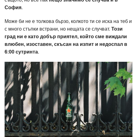
София
.
Може би не е толкова бързо, колкото ти се иска на теб и
с много стъпки встрани, но нещата се случват.
Този
град ни е като добър приятел, който сме виждали
влюбен, изоставен, скъсан на изпит и недоспал в
6:00 сутринта
.