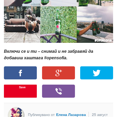
Включи се и ти – снимай и не забравяй да
добавиш хаштага #opensofia.
Save
Публикувано от
Елена Лазарова
25 август