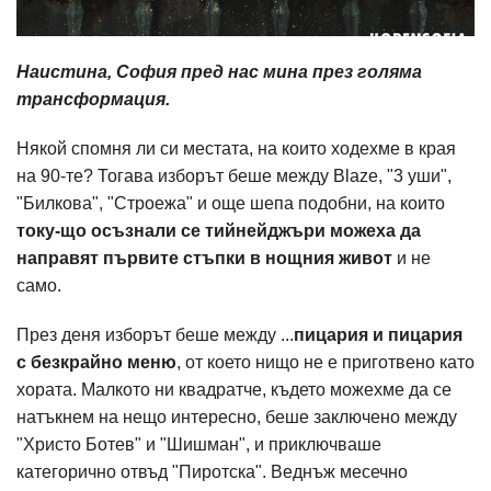
Наистина, София пред нас мина през голяма
трансформация.
Някой спомня ли си местата, на които ходехме в края
на 90-те? Тогава изборът беше между Blaze, "3 уши",
"Билкова", "Строежа" и още шепа подобни, на които
току-що осъзнали се тийнейджъри можеха да
направят първите стъпки в нощния живот
и не
само.
През деня изборът беше между ...
пицария и пицария
с безкрайно меню
, от което нищо не е приготвено като
хората. Малкото ни квадратче, където можехме да се
натъкнем на нещо интересно, беше заключено между
"Христо Ботев" и "Шишман", и приключваше
категорично отвъд "Пиротска". Веднъж месечно