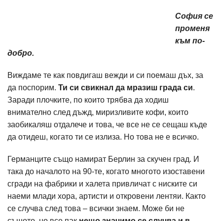
София се
променя
към по-
добро.
Виждаме те как повдигаш вежди и си поемаш дъх, за
да поспорим.
Ти си свикнал да мразиш града си
.
Заради плочките, по които трябва да ходиш
внимателно след дъжд, миризливите кофи, които
заобикаляш отдалече и това, че все не се сещаш къде
да отидеш, когато ти се излиза. Но това не е всичко.
Германците също намират Берлин за скучен град. И
така до началото на 90-те, когато многото изоставени
сгради на фабрики и халета привличат с ниските си
наеми млади хора, артисти и откровени лентяи. Както
се случва след това – всички знаем. Може би не
същото, но все пак
нещо значимо се случва и в