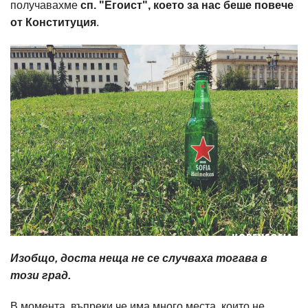
получавахме
сп. "Егоист", което за нас беше повече
от Конституция
.
Изобщо, доста неща не се случваха тогава в
този град.
В момента, въпреки че има много места, които не