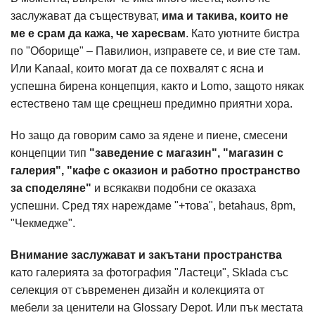
заслужават да съществуват,
има и такива, които не
ме е срам да кажа, че харесвам
. Като уютните бистра
по "Оборище" – Павилион, изправете се, и вие сте там.
Или Kanaal, които могат да се похвалят с ясна и
успешна бирена концепция, както и Lomo, защото някак
естествено там ще срещнеш предимно приятни хора.
Но защо да говорим само за ядене и пиене, смесени
концепции тип
"заведение с магазин", "магазин с
галерия", "кафе с оказион и работно пространство
за споделяне"
и всякакви подобни се оказаха
успешни. Сред тях нареждаме "+това", betahaus, 8pm,
"Чекмедже".
Внимание заслужават и закътани пространства
като галерията за фотография "Ластеци", Sklada със
селекция от съвременен дизайн и колекцията от
мебели за ценители на Glossary Depot. Или пък местата