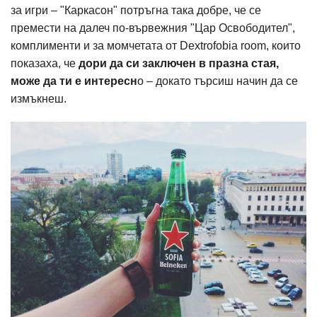
за игри – "Каркасон" потръгна така добре, че се
премести на далеч по-вървежния "Цар Освободител",
комплименти и за момчетата от Dextrofobia room, които
показаха, че
дори да си заключен в празна стая,
може да ти е интересн
о – докато търсиш начин да се
измъкнеш.