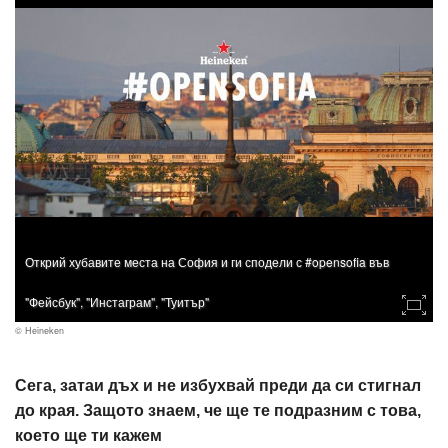
Открий хубавите места на София и ги сподели с #opensofia във
"Фейсбук", "Инстаграм", "Туитър"
© Heineken
Сега, затаи дъх и не избухвай преди да си стигнал
до края. Защото знаем, че ще те подразним с това,
което ще ти кажем