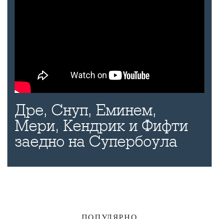
Дре, Снуп, Еминем,
Мери, Кендрик и Фифти
заедно на Супербоула
ПОПУЛЯРНО