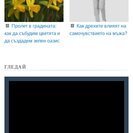
Пролет в градината:
Как дрехите влияят на
как да събудим цветята и
самочувствието на мъжа?
да създадем зелен оазис
ГЛЕДАЙ