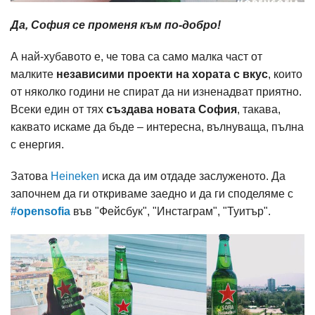
Да, София се променя към по-добро!
А най-хубавото е, че това са само малка част от
малките
независими проекти на хората с вкус
, които
от няколко години не спират да ни изненадват приятно.
Всеки един от тях
създава новата София
, такава,
каквато искаме да бъде – интересна, вълнуваща, пълна
с енергия.
Затова
Heineken
иска да им отдаде заслуженото. Да
започнем да ги откриваме заедно и да ги споделяме с
#opensofia
във "Фейсбук", "Инстаграм", "Туитър".