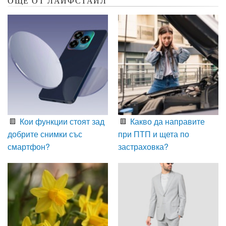
ОЩЕ ОТ ЛАЙФСТАЙЛ
Кои функции стоят зад
Какво да направите
добрите снимки със
при ПТП и щета по
смартфон?
застраховка?