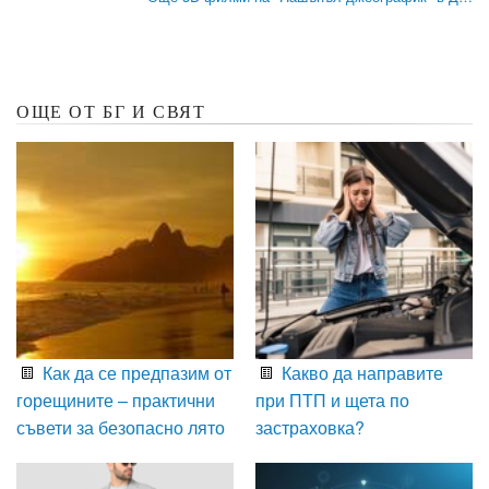
ОЩЕ ОТ БГ И СВЯТ
Как да се предпазим от
Какво да направите
горещините – практични
при ПТП и щета по
съвети за безопасно лято
застраховка?