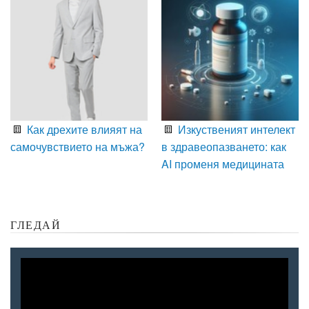
Как дрехите влияят на
Изкуственият интелект
самочувствието на мъжа?
в здравеопазването: как
AI променя медицината
ГЛЕДАЙ