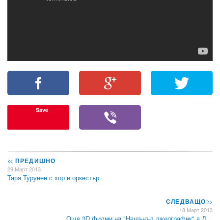
Save
<<
ПРЕДИШНО
29 Март 2013
Таря Турунен с хор и оркестър
СЛЕДВАЩО
>>
18 Март 2013
Още 3D филми на "Нашънъл джеографик" в Д…