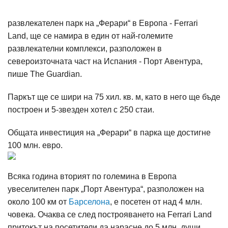
развлекателен парк на „Ферари“ в Европа - Ferrari
Land, ще се намира в един от най-големите
развлекателни комплекси, разположен в
североизточната част на Испания - Порт Авентура,
пише The Guardian.
Паркът ще се шири на 75 хил. кв. м, като в него ще бъде
построен и 5-звезден хотел с 250 стаи.
Общата инвестиция на „Ферари“ в парка ще достигнe
100 млн. евро.
Всяка година вторият по големина в Европа
увеселителен парк „Порт Авентура“, разположен на
около 100 км от
Барселона
, е посетен от над 4 млн.
човека. Очаква се след построяването на Ferrari Land
притокът на посетители да нарасне до 5 млн. души.