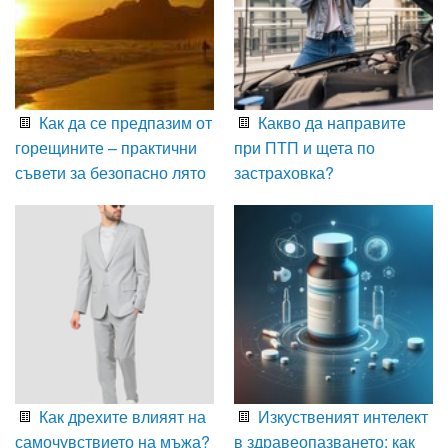
Как да се предпазим от
Какво да направите
горещините – практични
при ПТП и щета по
съвети за безопасно лято
застраховка?
Как дрехите влияят на
Изкуственият интелект
самочувствието на мъжа?
в здравеопазването: как