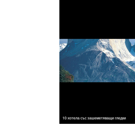
10 хотела със зашеметяващи гледки