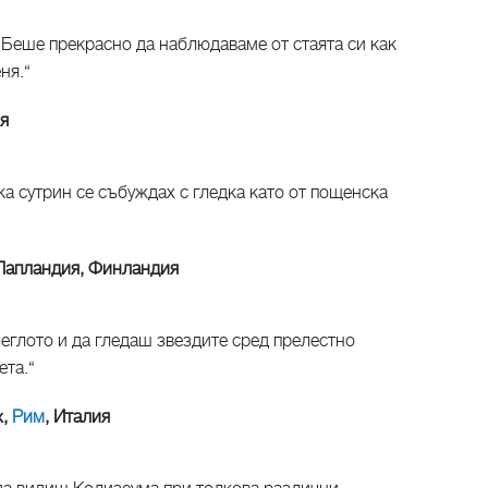
. Беше прекрасно да наблюдаваме от стаята си как
ня.“
ия
ка сутрин се събуждах с гледка като от пощенска
e, Лапландия, Финландия
еглото и да гледаш звездите сред прелестно
ета.“
x,
Рим
, Италия