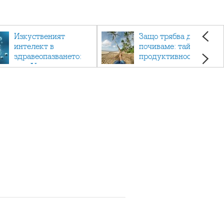
Изкуственият
Защо трябва да си
интелект в
почиваме: тайната на
здравеопазването:
продуктивността,
как AI променя
здравето и добрия
медицината
живот.