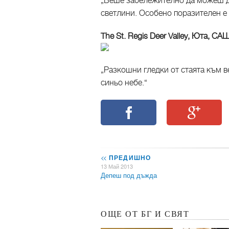
„Беше забележително да можеш д
светлини. Особено поразителен е 
The St. Regis Deer Valley, Юта, СА
„Разкошни гледки от стаята към в
синьо небе.“
<<
ПРЕДИШНО
13 Май 2013
Депеш под дъжда
ОЩЕ ОТ БГ И СВЯТ