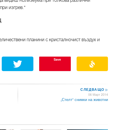
а видиш Колизеума при толкова различни
при изгрев.“
Щ
еличествени планини с кристалночист въздух и
Save
СЛЕДВАЩО
>>
06 Март 2014
„Стелт“ снимки на животни