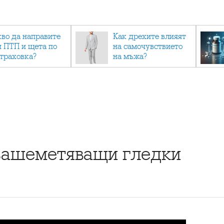
кво да направите
Как дрехите влияят
и ПТП и щета по
на самочувствието
страховка?
на мъжа?
 зашеметяващи гледки