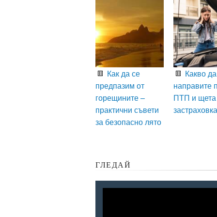
Как да се
Какво да
предпазим от
направите 
горещините –
ПТП и щета
практични съвети
застраховк
за безопасно лято
ГЛЕДАЙ