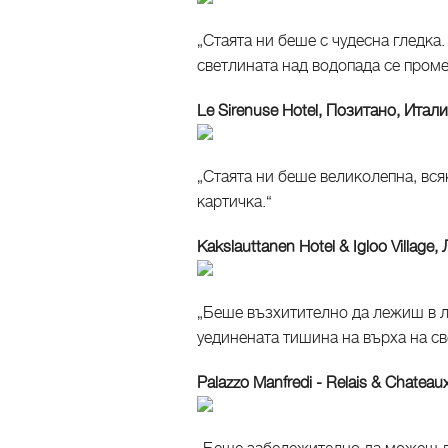
„Стаята ни беше с чудесна гледка
светлината над водопада се проме
Le Sirenuse Hotel, Позитано, Итал
„Стаята ни беше великолепна, вся
картичка.“
Kakslauttanen Hotel & Igloo Villag
„Беше възхитително да лежиш в л
уединената тишина на върха на св
Palazzo Manfredi - Relais & Chateau