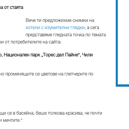
а от стаята
Вече ти предложихме снимки на
хотели с изумителни гледки
, а сега
представяме гледната точка по темата
ри от потребителите на сайта:
ico, Национален парк „Торес дел Пайне“, Чили
но променящите се цветове на глетчерите по
щи се в басейна, беше толкова красива, че почти
и мечтите.“