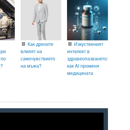
Как дрехите
Изкуственият
при
влияят на
интелект в
 по
самочувствието
здравеопазването:
а?
на мъжа?
как AI променя
медицината