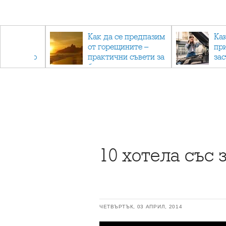
рез
Как да се предпазим
Ка
 - с
от горещините –
пр
ри отново
практични съвети за
за
та
безопасно лято
10 хотела със
ЧЕТВЪРТЪК, 03 АПРИЛ, 2014