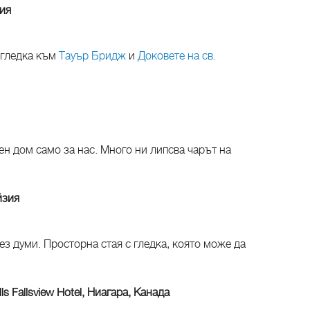
ия
 гледка към
Тауър Бридж
и
Доковете на св.
ен дом само за нас. Много ни липсва чарът на
йзия
ез думи. Просторна стая с гледка, която може да
lls Fallsview Hotel, Ниагара, Канада