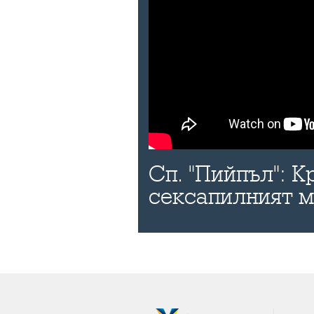
Сп. "Пийпъл": К
сексапилният 