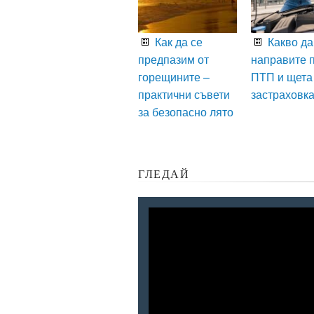
Как да се
Какво да
предпазим от
направите 
горещините –
ПТП и щета
практични съвети
застраховк
за безопасно лято
ГЛЕДАЙ