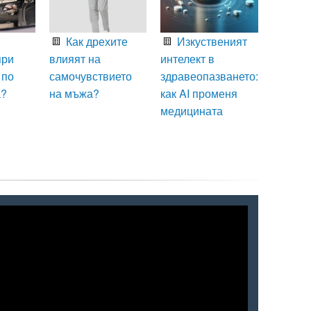
Как дрехите
Изкуственият
при
влияят на
интелект в
 по
самочувствието
здравеопазването:
а?
на мъжа?
как AI променя
медицината