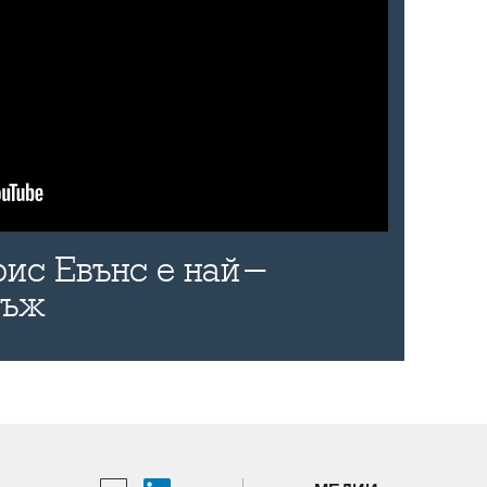
рис Евънс е най-
мъж