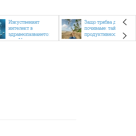
Изкуственият
Защо трябва да си
интелект в
почиваме: тайната на
здравеопазването:
продуктивността,
как AI променя
здравето и добрия
медицината
живот.