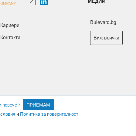
МЕДИИ
Bulevard.bg
Кариери
Контакти
Виж всички
Copyright © 2026 Ксениум ООД. Всички права запазени.
и повече
ПРИЕМАМ
Developed by
XeniumCompany.com
словия
и
Политика за поверителност