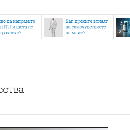
кво да направите
Как дрехите влияят
и ПТП и щета по
на самочувствието
страховка?
на мъжа?
ества