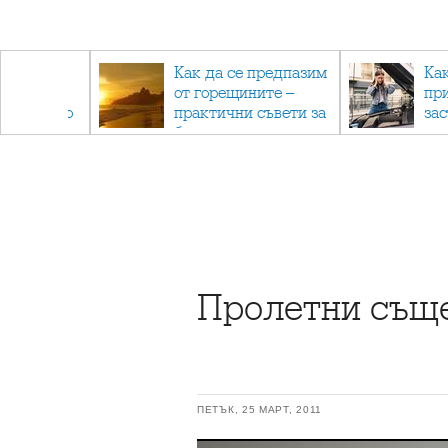
рез
Как да се предпазим
Ка
 - с
от горещините –
пр
ри отново
практични съвети за
за
та
безопасно лято
Пролетни същ
ПЕТЪК, 25 МАРТ, 2011