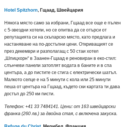
Hotel Spitzhorn
, Гщаад, Швейцария
Някога място само за избрани, Гщаад все още е пълен
с 5-звездни хотели, но се опитва да се отърси от
репутацията си на скъпарско място, като предлага и
настаняване на по-достъпни цени. Откриващият се
през декември и разполагащ с 50 стаи хотел
„Шпицхорн“ в Заанен-Гщаад е реновиран в еко-стил:
слънчеви панели затоплят водата в баните и в спа
центъра, а до пистите се стига с електрически шатъл.
Малкото селце е на 5 минути с кола или 25 минути
пеша от центъра на Гщаад, където ски картата ти дава
достъп до 250 км писти.
Телефон: +41 33 7484141. Цени: от 163 швейцарски
франка (260 лв.) за двойна стая, с включена закуска.
Refuge du Christ
, Мерибел, Франция