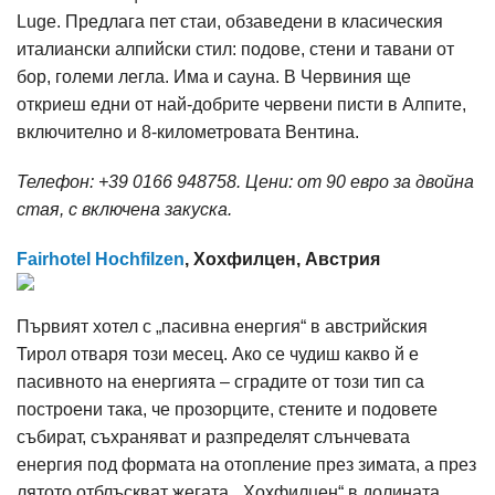
Luge. Предлага пет стаи, обзаведени в класическия
италиански алпийски стил: подове, стени и тавани от
бор, големи легла. Има и сауна. В Червиния ще
откриеш едни от най-добрите червени писти в Алпите,
включително и 8-километровата Вентина.
Телефон: +39 0166 948758. Цени: от 90 евро за двойна
стая, с включена закуска.
Fairhotel Hochfilzen
, Хохфилцен, Австрия
Първият хотел с „пасивна енергия“ в австрийския
Тирол отваря този месец. Ако се чудиш какво й е
пасивното на енергията – сградите от този тип са
построени така, че прозорците, стените и подовете
събират, съхраняват и разпределят слънчевата
енергия под формата на отопление през зимата, а през
лятото отблъскват жегата. „Хохфилцен“ в долината