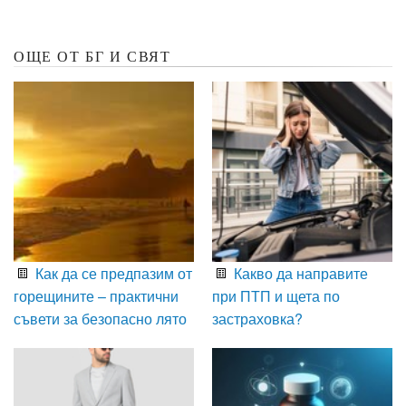
ОЩЕ ОТ БГ И СВЯТ
Как да се предпазим от
Какво да направите
горещините – практични
при ПТП и щета по
съвети за безопасно лято
застраховка?