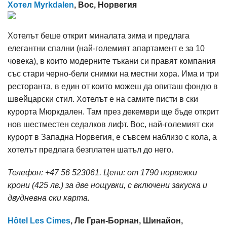
Хотел Myrkdalen
, Вос, Норвегия
Хотелът беше открит миналата зима и предлага
елегантни спални (най-големият апартамент е за 10
човека), в които модерните тъкани си правят компания
със стари черно-бели снимки на местни хора. Има и три
ресторанта, в един от които можеш да опиташ фондю в
швейцарски стил. Хотелът е на самите писти в ски
курорта Мюркдален. Там през декември ще бъде открит
нов шестместен седалков лифт. Вос, най-големият ски
курорт в Западна Норвегия, е съвсем наблизо с кола, а
хотелът предлага безплатен шатъл до него.
Телефон: +47 56 523061. Цени: от 1790 норвежки
крони (425 лв.) за две нощувки, с включени закуска и
двудневна ски карта.
Hôtel Les Cimes
, Ле Гран-Борнан, Шинайон,