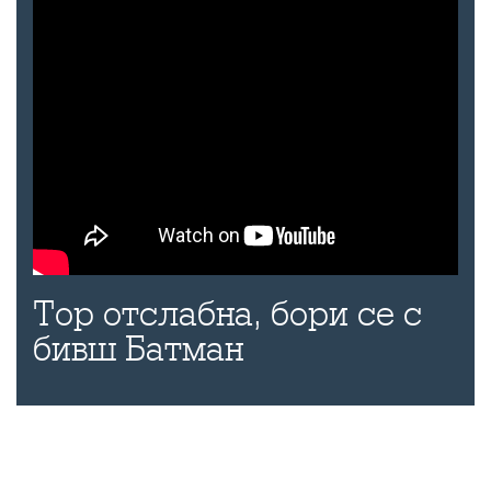
Тор отслабна, бори се с
бивш Батман