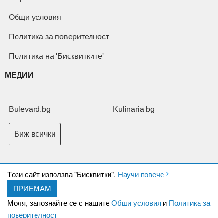
Общи условия
Политика за поверителност
Политика на 'Бисквитките'
МЕДИИ
Bulevard.bg
Kulinaria.bg
Виж всички
Tози сайт използва "Бисквитки".
Научи повече
ПРИЕМАМ
Copyright © 2026 Ксениум ООД. Всички права запазени.
Developed by
Моля, запознайте се с нашите
Общи условия
и
Политика за
XeniumCompany.com
поверителност