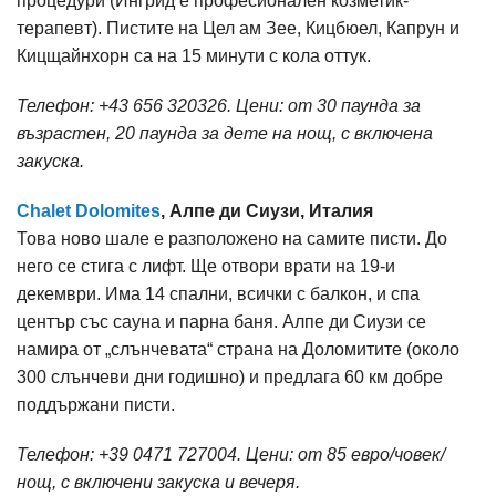
процедури (Ингрид е професионален козметик-
терапевт). Пистите на Цел ам Зее, Кицбюел, Капрун и
Кицщайнхорн са на 15 минути с кола оттук.
Телефон: +43 656 320326. Цени: от 30 паунда за
възрастен, 20 паунда за дете на нощ, с включена
закуска.
Chalet Dolomites
, Алпе ди Сиузи, Италия
Това ново шале е разположено на самите писти. До
него се стига с лифт. Ще отвори врати на 19-и
декември. Има 14 спални, всички с балкон, и спа
център със сауна и парна баня. Алпе ди Сиузи се
намира от „слънчевата“ страна на Доломитите (около
300 слънчеви дни годишно) и предлага 60 км добре
поддържани писти.
Телефон: +39 0471 727004. Цени: от 85 евро/човек/
нощ, с включени закуска и вечеря.