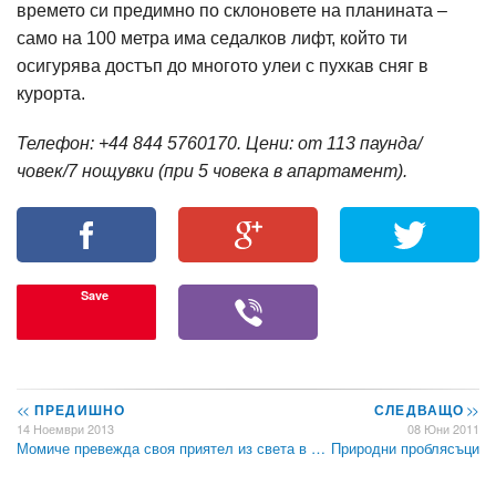
времето си предимно по склоновете на планината –
само на 100 метра има седалков лифт, който ти
осигурява достъп до многото улеи с пухкав сняг в
курорта.
Телефон: +44 844 5760170. Цени: от 113 паунда/
човек/7 нощувки (при 5 човека в апартамент).
Save
<<
ПРЕДИШНО
СЛЕДВАЩО
>>
14 Ноември 2013
08 Юни 2011
Момиче превежда своя приятел из света в …
Природни проблясъци