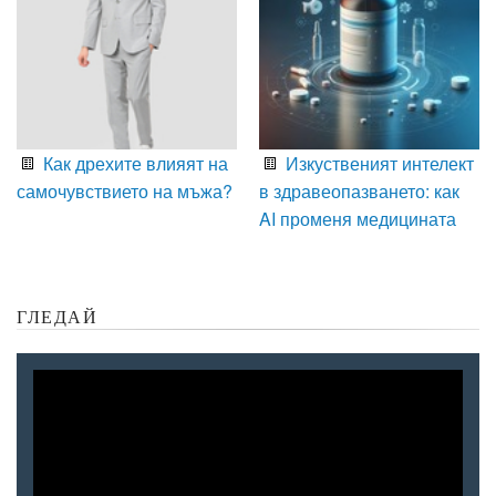
Как дрехите влияят на
Изкуственият интелект
самочувствието на мъжа?
в здравеопазването: как
AI променя медицината
ГЛЕДАЙ