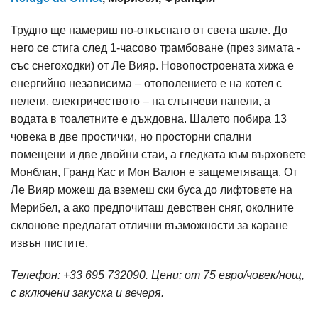
Трудно ще намериш по-откъснато от света шале. До
него се стига след 1-часово трамбоване (през зимата -
със снегоходки) от Ле Вияр. Новопостроената хижа е
енергийно независима – отополението е на котел с
пелети, електричеството – на слънчеви панели, а
водата в тоалетните е дъждовна. Шалето побира 13
човека в две простички, но просторни спални
помещени и две двойни стаи, а гледката към върховете
Монблан, Гранд Кас и Мон Валон е защеметяваща. От
Ле Вияр можеш да вземеш ски буса до лифтовете на
Мерибел, а ако предпочиташ девствен сняг, околните
склонове предлагат отлични възможности за каране
извън пистите.
Телефон: +33 695 732090. Цени: от 75 евро/човек/нощ,
с включени закуска и вечеря.