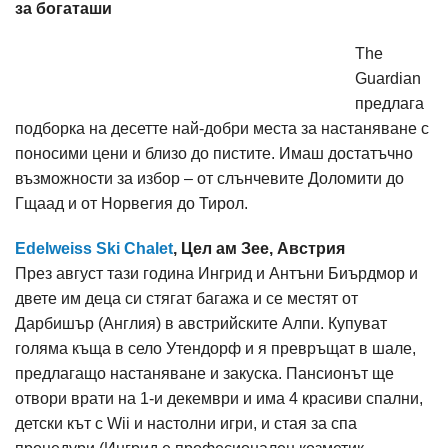
за богаташи
The
Guardian
предлага
подборка на десетте най-добри места за настаняване с
поносими цени и близо до пистите. Имаш достатъчно
възможности за избор – от слънчевите Доломити до
Гщаад и от Норвегия до Тирол.
Edelweiss Ski Chalet
, Цел ам Зее, Австрия
През август тази година Ингрид и Антъни Биърдмор и
двете им деца си стягат багажа и се местят от
Дарбишър (Англия) в австрийските Алпи. Купуват
голяма къща в село Утендорф и я превръщат в шале,
предлагащо настаняване и закуска. Пансионът ще
отвори врати на 1-и декември и има 4 красиви спални,
детски кът с Wii и настолни игри, и стая за спа