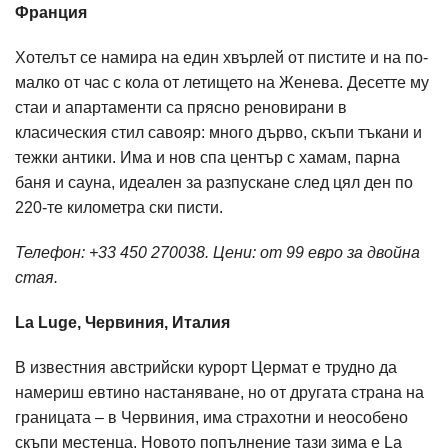
Франция
Хотелът се намира на един хвърлей от пистите и на по-
малко от час с кола от летището на Женева. Десетте му
стаи и апартаменти са прясно реновирани в
класическия стил савояр: много дърво, скъпи тъкани и
тежки антики. Има и нов спа център с хамам, парна
баня и сауна, идеален за разпускане след цял ден по
220-те километра ски писти.
Телефон: +33 450 270038. Цени: от 99 евро за двойна
стая.
La Luge, Червиния, Италия
В известния австрийски курорт Цермат е трудно да
намериш евтино настаняване, но от другата страна на
границата – в Червиния, има страхотни и неособено
скъпи местенца. Новото попълнение тази зима е La