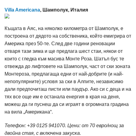
Villa Americana
, Шамполук, Италия
Къщата в Аяс, на няколко километра от Шамполук, е
построена от дядото на собственика, който емигрира от
Америка през 50-те. След две години реновации
отваря тази зима и ще предлага шест стаи, някои от
които с гледка към масива Монте Роза. Шатъл бус те
отвежда до лифтовете на Шамполук, част от ски зоната
Монтероза, предлагаща едни от най-добрите (и най-
непопулярните) условя за ски в Алпите, независимо
дали предпочиташ писти или паудър. Ако си с деца и на
тях все още им е останала енергия в края на деня,
можеш да ги пуснеш да си играят в огромната градина
на вила „Американа“.
Телефон: +39 0125 941070. Цени: от 70 евро/нощ за
двойна стая, с включена закуска.