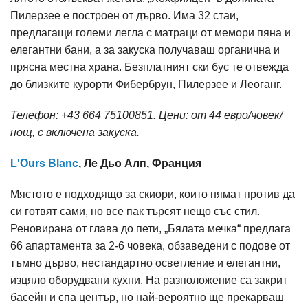
Пилерзее е построен от дърво. Има 32 стаи,
предлагащи големи легла с матраци от мемори пяна и
елегантни бани, а за закуска получаваш органична и
прясна местна храна. Безплатният ски бус те отвежда
до близките курорти Фибербрун, Пилерзее и Леоганг.
Телефон: +43 664 75100851. Цени: от 44 евро/човек/
нощ, с включена закуска.
L'Ours Blanc
, Ле Дьо Алп, Франция
Мястото е подходящо за скиори, които нямат против да
си готвят сами, но все пак търсят нещо със стил.
Реновирана от глава до пети, „Бялата мечка“ предлага
66 апартамента за 2-6 човека, обзаведени с подове от
тъмно дърво, нестандартно осветление и елегантни,
изцяло оборудвани кухни. На разположение са закрит
басейн и спа център, но най-вероятно ще прекарваш