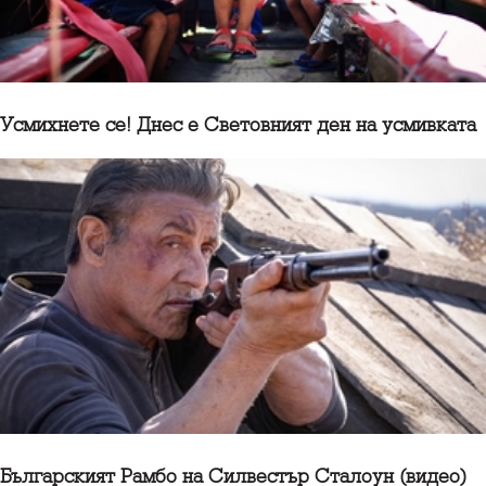
Усмихнете се! Днес е Световният ден на усмивката
Българският Рамбо на Силвестър Сталоун (видео)