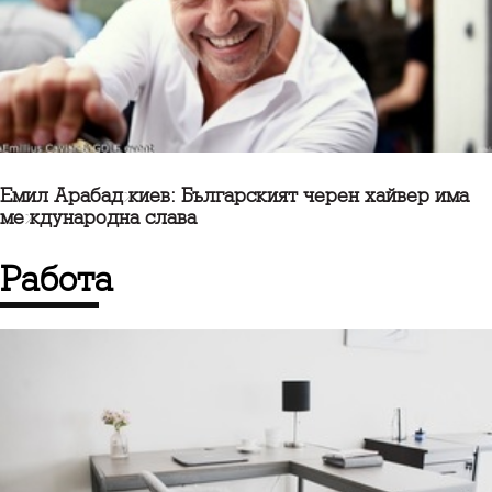
Емил Арабаджиев: Българският черен хайвер има
международна слава
работа