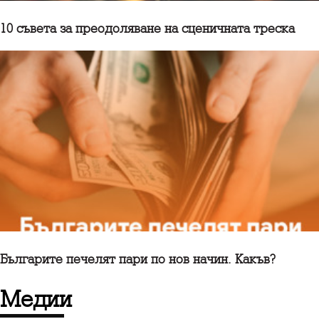
10 съветa за преодоляване на сценичната треска
Българите печелят пари по нов начин. Какъв?
медии