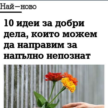
Най-ново
пропагандата в
информационния поток
10 идеи за добри
и бъдещето на медиите
дела, които можем
и журналистиката като
да направим за
цяло
напълно непознат