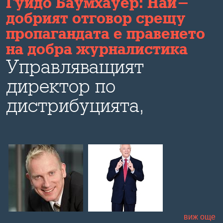
Гуидо Баумхауер: Най-
добрият отговор срещу
пропагандата е правенето
на добра журналистика
Управляващият
директор по
дистрибуцията,
маркетинга и
технологиите в "Дойче
веле" коментира пред
Bulevard.bg развитието
на медиите в ерата на
виж още
социалните мрежи,