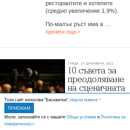
ресторантите и хотелите
(средно увеличение 1,9%).
По-малък ръст има в ...
прочети още
СРЯДА, 15 ДЕКЕМВРИ, 2021
10 съветa за
преодоляване
на сценичната
треска
Tози сайт използва "Бисквитки".
Научи повече
Сценична треска
ПРИЕМАМ
Няколко техники, които ще
Моля, запознайте се с нашите
Общи условия
и
Политика за
ви направят по-спокойни и сигурни в
поверителност
себе си при говорене пред публика