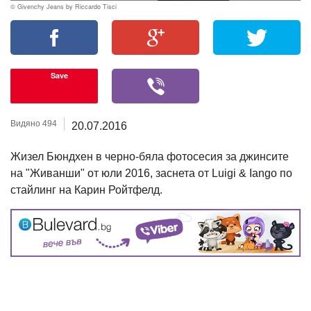
© Givenchy Jeans by Riccardo Tisci
Save
Видяно 494
20.07.2016
Жизел Бюндхен в черно-бяла фотосесия за джинсите
на "Живанши" от юли 2016, заснета от Luigi & Iango по
стайлинг на Карин Ройтфелд.