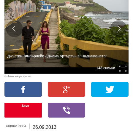
Джъстин Тимбърлейк и Джема Артъртън в "Надцакването"
148 снимки
© Александра филмс
Save
Видяно 2684
26.09.2013