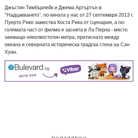
Джъстин Тимбърлейк и Джема Артъртън в
"Надцакването", по кината у нас от 27 септември 2013 г.
Пуерто Рико замества Коста Рика от сценария, а по-
голямата част от филма е заснета в Ла Перла - място
заемащо няколкостотин метра, притиснато между
океана и северната историческа градска стена на Сан
Хуан.