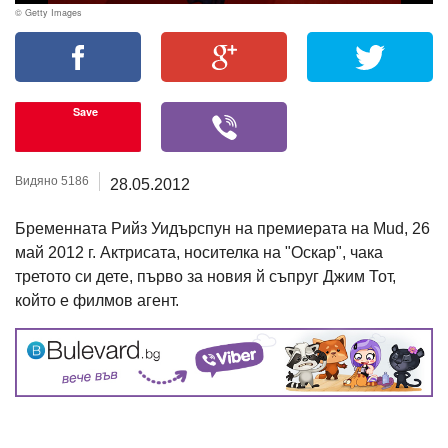
© Getty Images
Save
Видяно 5186
28.05.2012
Бременната Рийз Уидърспун на премиерата на Mud, 26
май 2012 г. Актрисата, носителка на "Оскар", чака
третото си дете, първо за новия й съпруг Джим Тот,
който е филмов агент.